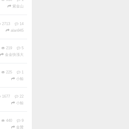
紫金山
2713
14
alan945
219
5
金金快漲大
225
1
小鯨
1677
22
小鯨
440
9
金贊