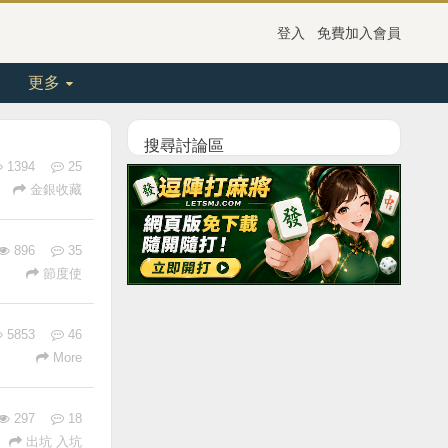
登入
免費加入會員
更多
搜尋討論區
1394
25
金銀收藏
896
35
節度使
5853
46
More
297
18
出坑 入坑