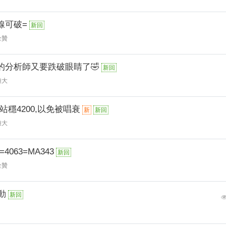
線可破=
新回
金贊
的分析師又要跌破眼睛了🤣
新回
雄大
要站穩4200,以免被唱衰
新
新回
雄大
4063=MA343
新回
金贊
動
新回