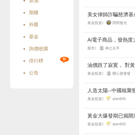
原油
期權
美女律師詐騙慈濟基
黃金投資》
閃閃發光
外匯
基金
Ai電子商品，發熱
詢價收購
股市》
神之左手
排行榜
油價跌了寂寞， 對
公告
黃金投資》
開心發發發
人造太陽--中國核
黃金投資》
alan945
黃金大爆發期已揭開
黃金投資》
alan945