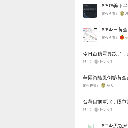
8/5咋美下
黃金投資》
8/6今日黃金
黃金投資》
今日台積電要跌了，
股市》
神之左手
華爾街隨風倒🤣黃
黃金投資》
雄大
台灣目前軍演，股市
股市》
神之左手
8/7今天就來