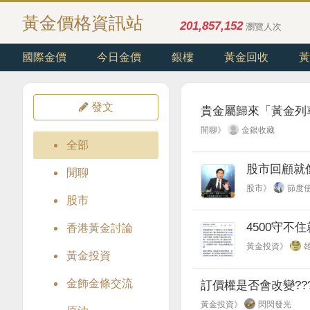
黃金價格資訊站
201,857,152
瀏覽人次
國際金價
今日金價
銀樓
黃金回收
黃
發文
貴金屬歸來「黃金列
閒聊》
金銀收藏
全部
股市回顧就
閒聊
股市》
節度
股市
4500守不
香港黃金討論
黃金投資》
黃金投資
金飾金條交流
訂價權是否會改變??
黃金投資》
閃閃發光