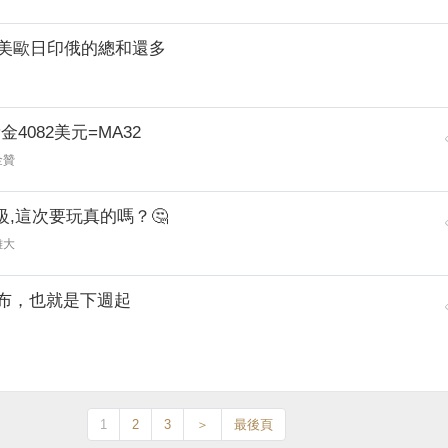
，美歐日印俄的總和還多
黃金4082美元=MA32
金贊
級,這次要玩真的嗎？🤔
雄大
布，也就是下週起
1
2
3
＞
最後頁