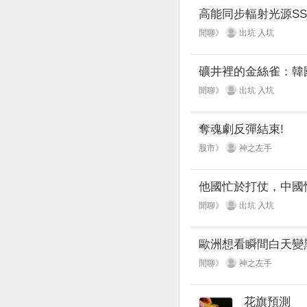
高能同步輻射光源SS
閒聊》
出坑 入坑
礦井裡的金絲雀：韓
閒聊》
出坑 入坑
奪魂劇反彈結束!
股市》
神之左手
他國忙於打仗，中國
閒聊》
出坑 入坑
歐洲想看瞬間白天變
閒聊》
神之左手
花旗預測