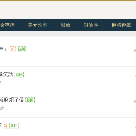
金存摺
美元匯率
銀價
討論區
麻將遊戲
車」
新
新回
像笑話
新回
使
住就麻煩了😤
新回
雄大
?
新
新回