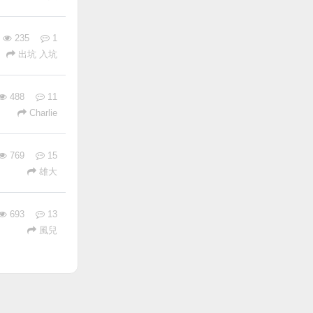
235
1
出坑 入坑
488
11
Charlie
769
15
雄大
693
13
風兒