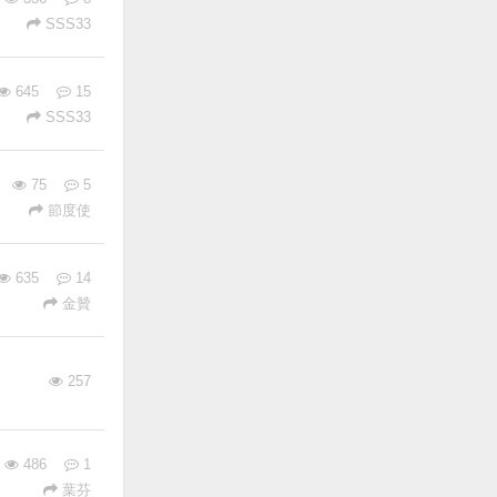
SSS33
645
15
SSS33
75
5
節度使
635
14
金贊
257
486
1
葉芬