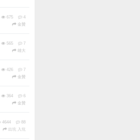
675
4
金贊
565
7
雄大
426
7
金贊
364
6
金贊
4644
88
出坑 入坑