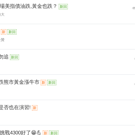
半場美指債油跌,黃金也跌？
新回
雄大
新
新回
金贊
勿追
新回
金跌熊市黃金漲牛市
新
新回
是否也在演習!
新
挑戰4300好了😁💪
新
新回