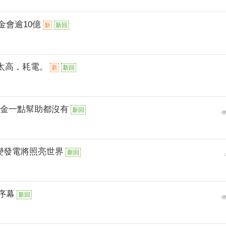
金會逾10億
新
新回
度太高，耗電。
新
新回
黃金一點幫助都沒有
新回
聚變發電將照亮世界
新回
序幕
新回