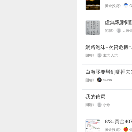
黃金投資》
G
虛無飄渺間
閒聊》
大羅
網路泡沫+次貸危機=
閒聊》
出坑 入坑
白海豚要彎到哪裡去?
閒聊》
swish
我的佈局
閒聊》
小鯨
8/3=黃金40
黃金投資》