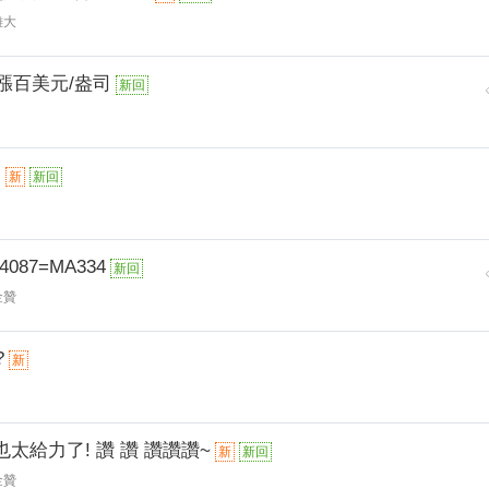
雄大
漲百美元/盎司
新回

新
新回
087=MA334
新回
金贊
?
新
太給力了! 讚 讚 讚讚讚~
新
新回
金贊