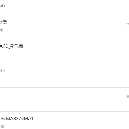
ain
隨想
金仙
AI次貸危機
!~
76=MA337=MA1
金贊