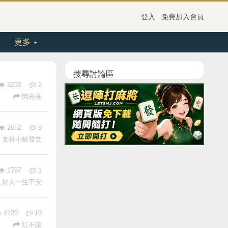
登入
免費加入會員
更多
搜尋討論區
3232
2
閃亮亮
2652
9
支持小鯨發文
1797
1
好人一生平安
4120
10
紅不讓