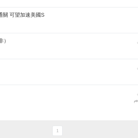
通關 可望加速美國S
非）
1