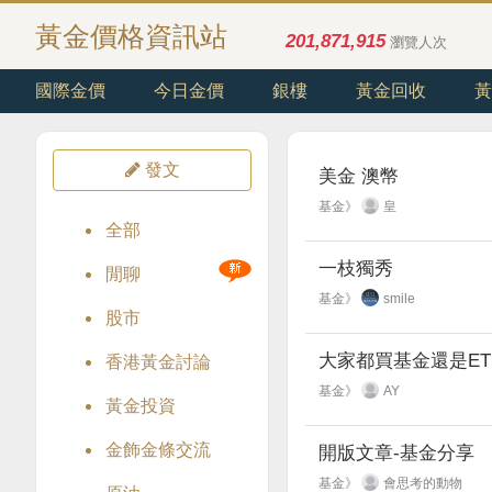
黃金價格資訊站
201,871,915
瀏覽人次
國際金價
今日金價
銀樓
黃金回收
黃
發文
美金 澳幣
基金》
皇
全部
一枝獨秀
閒聊
基金》
smile
股市
大家都買基金還是ET
香港黃金討論
基金》
AY
黃金投資
金飾金條交流
開版文章-基金分享
基金》
會思考的動物