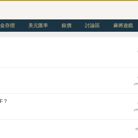
金存摺
美元匯率
銀價
討論區
麻將遊戲
F？