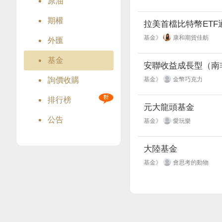
原油
期權
拉美首檔比特幣ETF
基金》
康和期貨佳舫
外匯
基金
安聯收益成長型（南
詢價收購
基金》
金幣巧克力
排行榜
元大龍頭基金
公告
基金》
愛玩樂
大陸基金
基金》
會思考的動物