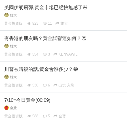
美國伊朗飛彈,黃金市場已經快無感了🤣
雄大
黃金投資版
923
11
雄大
有香港的朋友嗎？黃金試營運如何？🤔
雄大
黃金投資版
554
3
KENVAWIL
川普被暗殺的話,黃金會漲多少？😁
雄大
黃金投資版
530
6
出坑 入坑
7/10=今日黃金(00:09)
金贊
黃金投資版
588
5
金贊