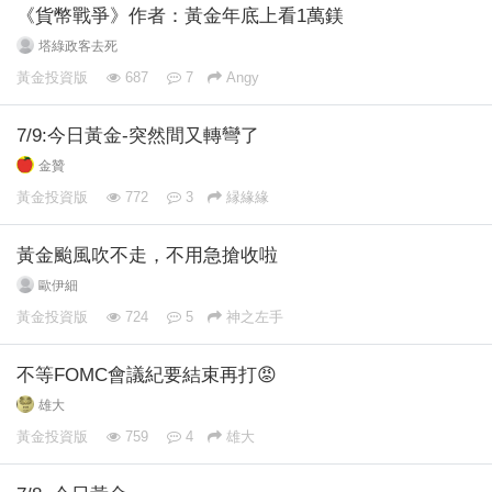
《貨幣戰爭》作者：黃金年底上看1萬鎂
塔綠政客去死
黃金投資版
687
7
Angy
7/9:今日黃金-突然間又轉彎了
金贊
黃金投資版
772
3
縁緣緣
黃金颱風吹不走，不用急搶收啦
歐伊細
黃金投資版
724
5
神之左手
不等FOMC會議紀要結束再打😡
雄大
黃金投資版
759
4
雄大