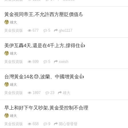
黃金視同帝王,不允許西方壓貶價值💪
雄大
黃金投資版
677
5
gho1117
美伊互轟4天,還是在4千上方,撐得住👍
雄大
黃金投資版
699
5
swish
台灣黃金14名😓,波蘭、中國增黃金👍
雄大
黃金投資版
1897
23
雄大
早上和好下午又吵架,黃金受控制不合理
雄大
黃金投資版
658
9
開心發發發