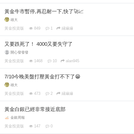
黃金牛市暫停,再忍耐一下,快了🚀📈
雄大
黃金投資版
849
1
縁緣緣
又要跌死了！ 4000又要失守了
開心發發發
黃金投資版
1468
10
alan945
7/10今晚美盤打壓黃金打不下了😁
雄大
黃金投資版
473
2
縁緣緣
黃金白銀已經非常接近底部
金銀周報
黃金投資版
147
0