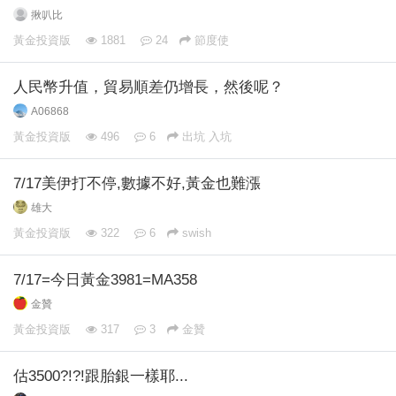
揪叭比
黃金投資版
1881
24
節度使
人民幣升值，貿易順差仍增長，然後呢？
A06868
黃金投資版
496
6
出坑 入坑
7/17美伊打不停,數據不好,黃金也難漲
雄大
黃金投資版
322
6
swish
7/17=今日黃金3981=MA358
金贊
黃金投資版
317
3
金贊
估3500?!?!跟胎銀一樣耶...