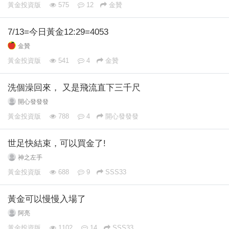
黃金投資版
575
12
金贊
7/13=今日黃金12:29=4053
金贊
黃金投資版
541
4
金贊
洗個澡回來， 又是飛流直下三千尺
開心發發發
黃金投資版
788
4
開心發發發
世足快結束，可以買金了!
神之左手
黃金投資版
688
9
SSS33
黃金可以慢慢入場了
阿亮
黃金投資版
1102
14
SSS33