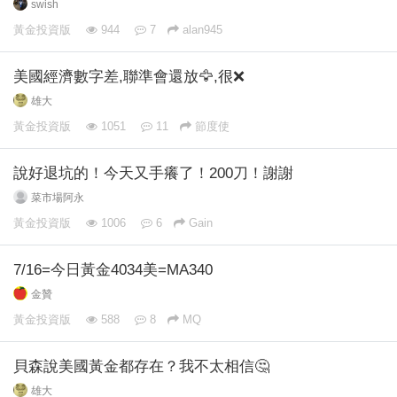
swish
黃金投資版
944
7
alan945
美國經濟數字差,聯準會還放🦅,很❌
雄大
黃金投資版
1051
11
節度使
說好退坑的！今天又手癢了！200刀！謝謝
菜市場阿永
黃金投資版
1006
6
Gain
7/16=今日黃金4034美=MA340
金贊
黃金投資版
588
8
MQ
貝森說美國黃金都存在？我不太相信🤔
雄大