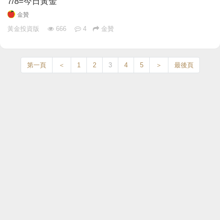
7/8=今日黃金
金贊
黃金投資版
666
4
金贊
第一頁
＜
1
2
3
4
5
＞
最後頁