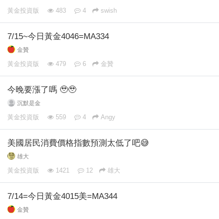
黃金投資版
483
4
swish
7/15~今日黃金4046=MA334
金贊
黃金投資版
479
6
金贊
今晚要漲了嗎 🥹🥹
沉默是金
黃金投資版
559
4
Angy
美國居民消費價格指數預測太低了吧😅
雄大
黃金投資版
1421
12
雄大
7/14=今日黃金4015美=MA344
金贊