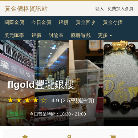
黃金價格資訊站
登入
免費加入會員
國際金價
今日金價
銀樓
黃金回收
黃金存摺
美元匯率
銀價
討論區
麻將遊戲
更多
flgold豐瓏銀樓
★ ★ ★ ★ ☆
4.9 (2.5萬則評價)
營業中
今日營業時間：10:30 - 21:00