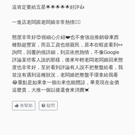
這肯定要給五星🌟🌟🌟🌟🌟好評👍
一進店老闆跟老闆娘非常熱情❤️‍🔥
態度非常好😍很細心介紹❤️也不會強迫推銷😆東西
種類超豐富，而且工資也很親民，原本在蝦皮看到👀
詢問，回覆的很詳細，到店依然熱情，不像Google
評論某些客人說的那樣，後來年輕老闆老闆娘回來態
度也非常好，至於看到評論有人說不把整盤給看，我
並沒有遇到這種狀況，老闆娘把整盤手環拿給我看
😂重點是如果拿一個出來也能體諒，畢竟現在金價
這麼貴，大推一個以後還會來消費💓
有幫助
疑問