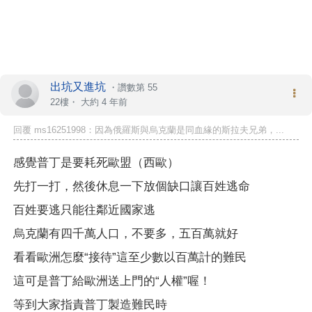
出坑又進坑
・
讚數第 55
22樓・
大約 4 年前
回覆 ms16251998：因為俄羅斯與烏克蘭是同血緣的斯拉夫兄弟，...
感覺普丁是要耗死歐盟（西歐）
先打一打，然後休息一下放個缺口讓百姓逃命
百姓要逃只能往鄰近國家逃
烏克蘭有四千萬人口，不要多，五百萬就好
看看歐洲怎麼“接待”這至少數以百萬計的難民
這可是普丁給歐洲送上門的“人權”喔！
等到大家指責普丁製造難民時