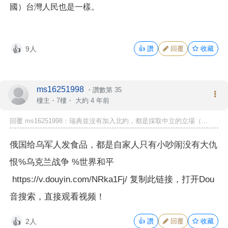
國）台灣人民也是一樣。
9人
👍
讚
回覆
收藏
👍
ms16251998
・
讚數第 35
樓主
・7樓・
大約 4 年前
回覆 ms16251998：瑞典並沒有加入北約，都是採取中立的立場（...
俄国给乌军人发食品，都是自家人只有小吵闹没有大仇
恨%乌克兰战争 %世界和平
https://v.douyin.com/NRka1Fj/ 复制此链接，打开Dou
音搜索，直接观看视频！
2人
👍
讚
回覆
收藏
👍