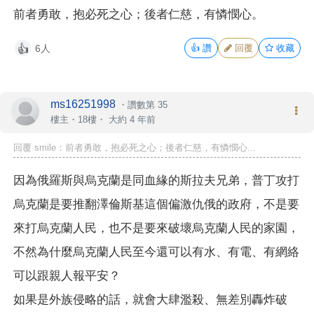
前者勇敢，抱必死之心；後者仁慈，有憐憫心。
6人
👍
讚
回覆
收藏
👍
ms16251998
・
讚數第 35
樓主
・18樓・
大約 4 年前
回覆 smile：前者勇敢，抱必死之心；後者仁慈，有憐憫心...
因為俄羅斯與烏克蘭是同血緣的斯拉夫兄弟，普丁攻打
烏克蘭是要推翻澤倫斯基這個偏激仇俄的政府，不是要
來打烏克蘭人民，也不是要來破壞烏克蘭人民的家園，
不然為什麼烏克蘭人民至今還可以有水、有電、有網絡
可以跟親人報平安？
如果是外族侵略的話，就會大肆濫殺、無差別轟炸破