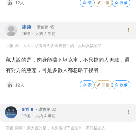
12人
👍
讚
回覆
收藏
👍
康康
・
讚數第 45
16樓・
大約 4 年前
回覆 藏：大大回頭看過去各國曾發生的，人民真擋的了...
藏大說的是，肉身能擋下坦克車，不只擋的人勇敢，還
有對方的慈悲，可是多數人都忽略了後者
12人
👍
讚
回覆
收藏
👍
smile
・
讚數第 32
17樓・
大約 4 年前
回覆 康康：藏大說的是，肉身能擋下坦克車，不只擋的人...