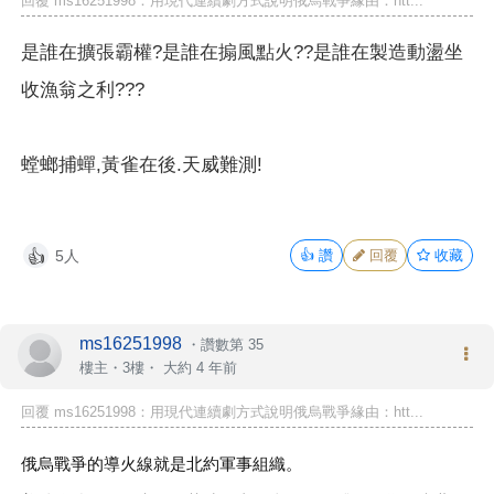
回覆 ms16251998：用現代連續劇方式說明俄烏戰爭緣由：htt...
是誰在擴張霸權?是誰在搧風點火??是誰在製造動盪坐
收漁翁之利???
螳螂捕蟬,黃雀在後.天威難測!
5人
👍
讚
回覆
收藏
👍
ms16251998
・
讚數第 35
樓主
・3樓・
大約 4 年前
回覆 ms16251998：用現代連續劇方式說明俄烏戰爭緣由：htt...
俄烏戰爭的導火線就是北約軍事組織。