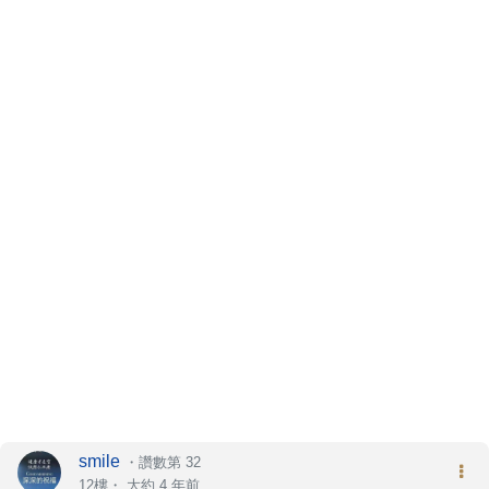
smile
・
讚數第 32
12樓・
大約 4 年前