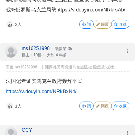
战%俄罗斯乌克兰局勢https://v.douyin.com/NRkrsAb/
2人
👍
讚
回覆
收藏
👍
ms16251998
・
讚數第 35
樓主
・10樓・
大約 4 年前
回覆 ms16251998：非洲裔难民离境遭乌克兰阻拦 险些被“抓壮...
法国记者证实乌克兰政府轰炸平民
https://v.douyin.com/NRkBxN4/
1人
👍
讚
回覆
收藏
👍
CCY