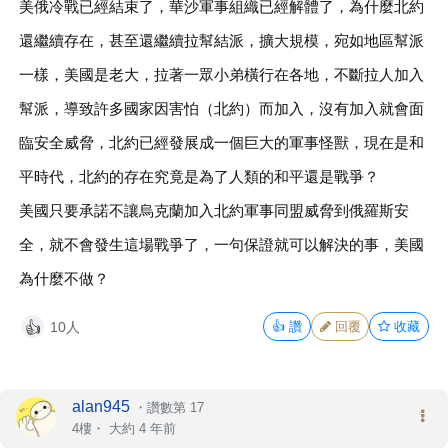
美俄冷戰已經結束了，華沙軍事組織已經解體了，為什麼北約
還繼續存在，甚至還繼續拉幫結派，擴大規模，宛如地區幫派
一樣，美國是老大，拉著一眾小弟橫行在各地，不斷拉人加入
幫派，導致許多國家因害怕（北約）而加入，沒有加入就會面
臨安全威脅，北約已經發展成一個巨大的軍事怪獸，現在是和
平時代，北約的存在究竟是為了人類的和平還是戰爭？
美國只要承諾不讓烏克蘭加入北約軍事同盟威脅到俄羅斯安
全，就不會發生這場戰爭了，一句保證就可以解決的事，美國
為什麼不做？
10人
👍
讚
回覆
收藏
👍
alan945
・
讚數第 17
4樓・
大約 4 年前