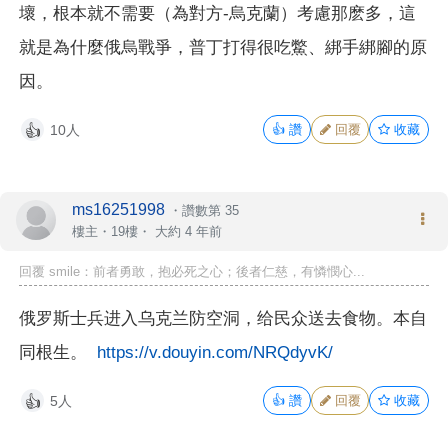
壞，根本就不需要（為對方-烏克蘭）考慮那麽多，這
就是為什麼俄烏戰爭，普丁打得很吃鱉、綁手綁腳的原
因。
10人
👍
讚
回覆
收藏
👍
ms16251998
・
讚數第 35
樓主
・19樓・
大約 4 年前
回覆 smile：前者勇敢，抱必死之心；後者仁慈，有憐憫心...
俄罗斯士兵进入乌克兰防空洞，给民众送去食物。本自
同根生。
https://v.douyin.com/NRQdyvK/
5人
👍
讚
回覆
收藏
👍