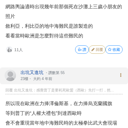
網路輿論適時出現幾年前那個死在沙灘上三歲小朋友的
照片
敘利亞，利比亞的地中海難民是誰製造的
看看當時歐洲是怎麼對待這些難民的
11人
👍
讚
回覆
收藏
👍
出坑又進坑
・
讚數第 55
23樓・
大約 4 年前
回覆 出坑又進坑：感覺普丁是要耗死歐盟（西歐）先打一打，然...
所以現在歐洲在力捧澤倫斯基，在力捧烏克蘭國旗
等到普丁的“人權大禮包”到達西歐時
會不會重現當年地中海難民時的太極拳比武大會現場