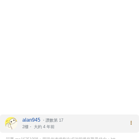
alan945
・
讚數第 17
2樓・
大約 4 年前