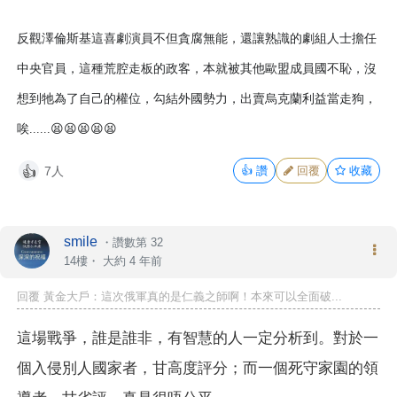
反觀澤倫斯基這喜劇演員不但貪腐無能，還讓熟識的劇組人士擔任
中央官員，這種荒腔走板的政客，本就被其他歐盟成員國不恥，沒
想到牠為了自己的權位，勾結外國勢力，出賣烏克蘭利益當走狗，
唉......
😫😫😫😫😫
7人
👍
讚
回覆
收藏
👍
smile
・
讚數第 32
14樓・
大約 4 年前
回覆 黃金大戶：這次俄軍真的是仁義之師啊！本來可以全面破...
這場戰爭，誰是誰非，有智慧的人一定分析到。對於一
個入侵別人國家者，甘高度評分；而一個死守家園的領