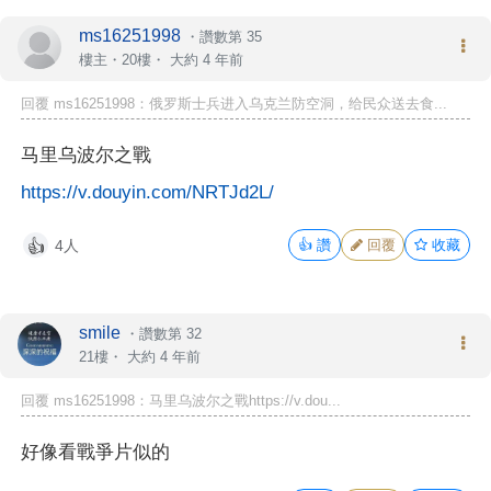
ms16251998
・
讚數第 35
樓主
・20樓・
大約 4 年前
回覆 ms16251998：俄罗斯士兵进入乌克兰防空洞，给民众送去食...
马里乌波尔之戰
https://v.douyin.com/NRTJd2L/
4人
👍
讚
回覆
收藏
👍
smile
・
讚數第 32
21樓・
大約 4 年前
回覆 ms16251998：马里乌波尔之戰https://v.dou...
好像看戰爭片似的