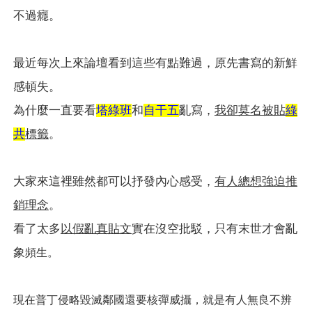
不過癮。
最近每次上來論壇看到這些有點難過，原先書寫的新鮮
感頓失。
為什麼一直要看
塔綠班
和
自干五
亂寫，
我卻莫名被貼
綠
共
標籤
。
大家來這裡雖然都可以抒發內心感受，
有人總想強迫推
銷理念
。
看了太多
以
假亂真貼
文
實在沒空批駁，只有末世才會亂
象
頻生。
現在普丁侵略毀滅鄰國還要核彈威攝，就是有人無良不辨