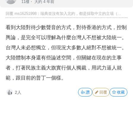
11樓・
大約 4 年前
回覆 ms16251998：瑞典並沒有加入北約，都是採取中立的立場（...
看到大陸對待少數聲音的方式，對待香港的方式，控制
輿論，是完全可以理解為什麼台灣人不想被大陸統一。
台灣人未必想獨立，但現況大多數人絕對不想被統一。
大陸體制本身還有些論述空間，但關鍵在現在的主事
者，打著民族主義大旗實行個人獨裁，用武力逼人就
範，跟目前的普丁一個樣。
2人
👍
讚
回覆
收藏
👍