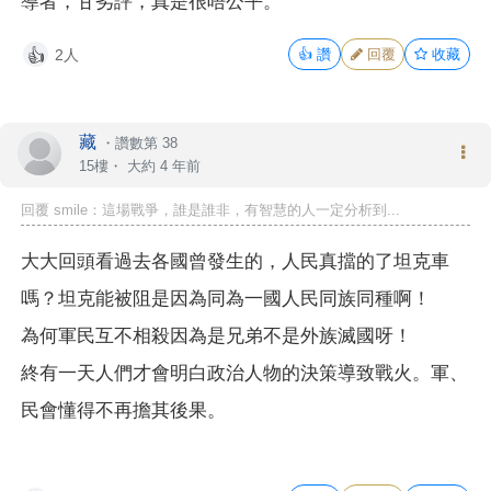
導者，甘劣評，真是很唔公平。
2人
👍
讚
回覆
收藏
👍
藏
・
讚數第 38
15樓・
大約 4 年前
回覆 smile：這場戰爭，誰是誰非，有智慧的人一定分析到...
大大回頭看過去各國曾發生的，人民真擋的了坦克車
嗎？坦克能被阻是因為同為一國人民同族同種啊！
為何軍民互不相殺因為是兄弟不是外族滅國呀！
終有一天人們才會明白政治人物的決策導致戰火。軍、
民會懂得不再擔其後果。