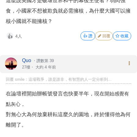
這麼說美國才是破壞世界和平的幕後主使者？弱肉強
食，小國家不想被欺負就必需擁核，為什麼大國可以擁
核小國就不能擁核？
4人
👍
讚
回覆
收藏
👍
Quo
・
讚數第 39
27樓・
大約 4 年前
回覆 smile：這場戰爭，誰是誰非，有智慧的人一定分析到...
在論壇裡開始辦帳號發言也快要半年，現在
開始感覺有
點灰心，
對無心大為何放棄耕耘這麼久的園地，終於懂得他為何
離開了。