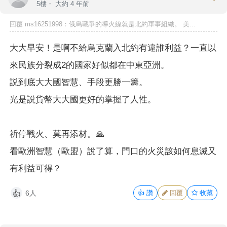
5樓・
大約 4 年前
回覆 ms16251998：俄烏戰爭的導火線就是北約軍事組織。 美...
大大早安！是啊不給烏克蘭入北約有違誰利益？一直以
來民族分裂成2的國家好似都在中東亞洲。
説到底大大國智慧、手段更勝一籌。
光是説貨幣大大國更好的掌握了人性。
祈停戰火、莫再添材。🙏
看歐洲智慧（歐盟）說了算，門口的火災該如何息滅又
有利益可得？
6人
👍
讚
回覆
收藏
👍