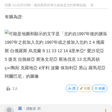
回覆 ms16251998：俄烏戰爭的導火線就是北約軍事組織。 美...
有圖為證:
2人
👍
讚
回覆
收藏
👍
藏
・
讚數第 38