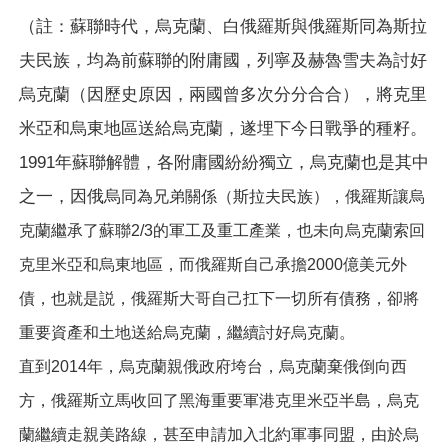
（註：蘇聯時代，烏克蘭、白俄羅斯與俄羅斯同為斯拉
夫民族，均為前蘇聯的附庸國，列寧及赫魯雪夫為討好
烏克蘭（因歷史原因，兩國曾多次分分合合），將克里
米亞和烏東地區送給烏克蘭，遂埋下今日戰爭的種籽。
1991年蘇聯解體，各附庸國紛紛獨立，烏克蘭也是其中
之一，因俄烏
同為兄弟關係（斯拉夫民族），俄羅斯讓
烏
克蘭繼承了蘇聯2/3的軍工及重工產業，也
未向烏克蘭索回
克里米亞和烏東地區，而俄羅斯
自己承擔2000億美元外
債，也就是説，俄羅斯大哥自己扛下一切所有債務，卻將
重要資產和土地送給烏克蘭，繼續討好烏克蘭。
直到2014年，烏克蘭親俄政府垮台，烏克蘭棄俄倒向西
方，俄羅斯立馬收回了黑海重要軍港克里米亞半島，烏克
蘭繼續走親美路線，甚至申請加入北約軍事同盟，由於烏