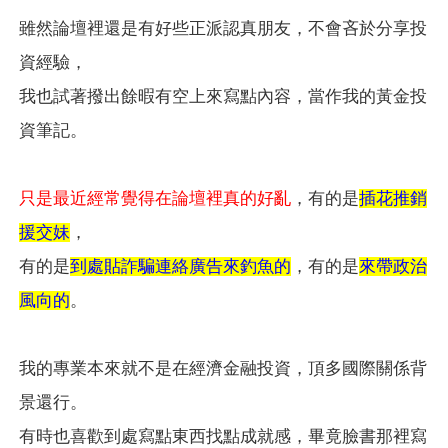
雖然論壇裡還是有好些正派認真朋友，不會吝於分享投
資經驗，
我也試著撥出餘暇有空上來寫點內容，當作我的黃金投
資筆記。
只是最近經常覺得在論壇裡真的好亂
，有的是
插花推銷
援交妹
，
有的是
到處貼詐騙連絡廣告來釣魚的
，有的是
來帶政治
風向的
。
我的專業本來就不是在經濟金融投資，頂多國際關係背
景還行。
有時也喜歡到處寫點東西找點成就感，畢竟臉書那裡寫