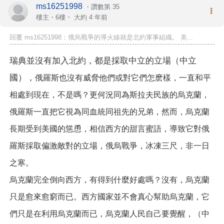
ms16251998
・
讚數第 35
樓主
・6樓・
大約 4 年前
回覆 ms16251998：俄烏戰爭的導火線就是北約軍事組織。 美...
瑞典並沒有加入北約，都是採取中立的立場（中立
國），
俄羅斯也沒有威脅他們或對它們怎麽樣，一直和平
相處到現在，不是嗎？更何況同為斯拉夫民族的烏克蘭，
俄羅斯一直把它視為同血統同祖先的兄弟，然而，烏克蘭
長期受到美國的慫恿，相信西方的甜言蜜語，導致它對俄
羅斯採取偏激敵對的立場，俄烏戰爭，冰凍三尺，非一日
之寒。
烏克蘭完全倒向西方，有得到什麼好處嗎？沒有，烏克蘭
只是愈來愈窮而已。西方國家並不會真心幫助烏克蘭，它
們只是在利用烏克蘭而已，烏克蘭人民自己要覺醒，（中