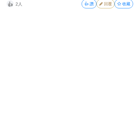
2人
👍
讚
回覆
收藏
👍