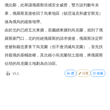
俄比鄰，此舉讓俄羅斯倍感安全威脅，雙方談判數年未
果，俄羅斯直接收回了烏東地區
（頓涅滋克和盧甘斯克）
做為俄烏的緩衝地帶。
由於北約已經五次東擴，若繼續東擴到烏克蘭，就到了俄
羅斯家門口，北約拒絕俄羅斯的請求後後，俄羅斯決定
即
使被制裁也要拿下烏克蘭（但不會消滅烏克蘭），首先扶
持親俄的基輔政權，其次縮小烏克蘭領土面積，將俄羅斯
佔領的烏克蘭土地劃為自治區。
16人
👍
讚
回覆
收藏
👍