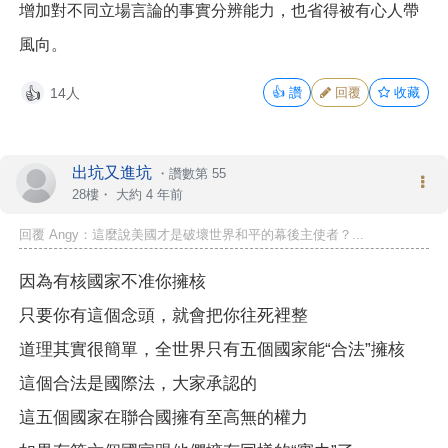
增加對不同立場言論的事實分辨能力，也省得被有心人帶
風向。
14人
👍
讚
回覆
收藏
👍
出坑又進坑
・
讚數第 55
28樓・
大約 4 年前
回覆 Angy：這麼說美國才是破壞世界和平的幕後主使者？...
因為有核國家不准你擁核
只要你有這個念頭，就會把你往死裡整
道理其實很簡單，全世界只有五個國家能“合法”擁核
這個合法是國際法，大家承認的
這五個國家在聯合國擁有至高無的權力