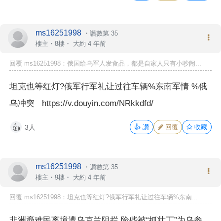
ms16251998
・
讚數第 35
樓主
・8樓・
大約 4 年前
回覆 ms16251998：俄国给乌军人发食品，都是自家人只有小吵闹...
坦克也等红灯?俄军行军礼让过往车辆%东南军情 %俄
乌冲突 https://v.douyin.com/NRkkdfd/
3人
👍
讚
回覆
收藏
👍
ms16251998
・
讚數第 35
樓主
・9樓・
大約 4 年前
回覆 ms16251998：坦克也等红灯?俄军行军礼让过往车辆%东南...
非洲裔难民离境遭乌克兰阻拦 险些被“抓壮丁”为乌参