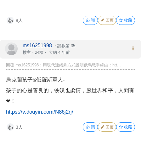
8人
👍
讚
回覆
收藏
👍
ms16251998
・
讚數第 35
樓主
・24樓・
大約 4 年前
回覆 ms16251998：用現代連續劇方式說明俄烏戰爭緣由：htt...
烏克蘭孩子&俄羅斯軍人-
孩子的心是善良的，铁汉也柔情，愿世界和平，人間有
❤！
https://v.douyin.com/N86j2rj/
3人
👍
讚
回覆
收藏
👍