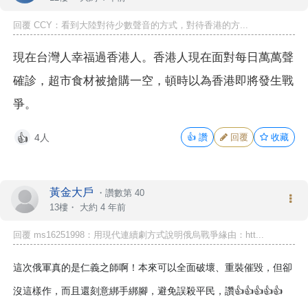
回覆 CCY：看到大陸對待少數聲音的方式，對待香港的方...
現在台灣人幸福過香港人。香港人現在面對每日萬萬聲
確診，超市食材被搶購一空，頓時以為香港即將發生戰
爭。
4人
👍
讚
回覆
收藏
👍
黃金大戶
・
讚數第 40
13樓・
大約 4 年前
回覆 ms16251998：用現代連續劇方式說明俄烏戰爭緣由：htt...
這次俄軍真的是仁義之師啊！本來可以全面破壞、重裝催毀，但卻
沒這樣作，而且還刻意綁手綁腳，避免誤
殺平民，讚
👍👍👍👍👍