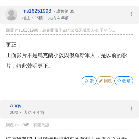
ms16251998
・
讚數第 35
樓主
・25樓・
大約 4 年前
回覆 ms16251998：烏克蘭孩子&amp;俄羅斯軍人-孩子的心...
更正：
上面影片不是烏克蘭小孩與俄羅斯軍人，是以前的影
片，特此聲明更正。
👍
讚
回覆
收藏
Angy
26樓・
大約 4 年前
回覆 alan945：有圖為證:...