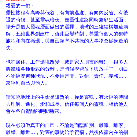
親愛的一們：
靈性旅程有高峰與低谷，有向前邁進、有向內反省、有後
退的時候，甚至靈魂暗夜。走靈性道路同時兼顧生活面，
揚升是個人靈魂層面做出的選擇，地球的三維結構加速崩
解，五維世界創建中，值此巨變時刻，尊重每個人的獨特
旅程和內在循環，與自己頻率不共振的人事物會從身邊消
失。
也許居住、工作環境改變，或是家人朋友的離別，很多人
將體驗各種形式的分離，是時候學習放下與放手了，明白
不論經歷何種狀況，不要用是非、對錯、責任、義務…，
來評判自己與他人。
請知曉地球上的生命是短暫的，你是靈魂，有永恆的時間
去理解、進化、愛和成長。信任每個人的靈魂，相信他人
會在各自覺醒的時間醒來。
現在必須做真正的自己，不論是面臨離別、離職、離家、
離婚、離世…，對舊的事物給予祝福，然後依循內在的指