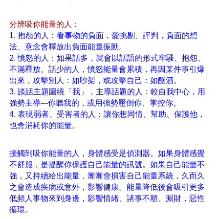
分辨吸你能量的人：
1. 抱怨的人：看事物的負面，愛挑剔、評判，負面的想
法、意念會釋放出負面能量振動。
2. 憤怒的人：如果話多，就會以話語的形式牢騷、抱怨、
不滿釋放。話少的人，憤怒能量會累積，再因某件事引爆
出來，攻擊別人：如吵架，或攻擊自己：如酗酒。
3. 談話主題圍繞「我」，主導話題的人：較自我中心，用
強勢主導---你聽我的，或用強勢壓倒你、掌控你。
4. 表現弱者、受害者的人：讓你想同情、幫助、保護他，
也會消耗你的能量。
接觸到吸你能量的人，身體感受是偵測器。如果身體感覺
不舒服，是提醒你保護自己能量的訊號。如果自己能量不
強，又持續給出能量，漸漸會損害自己能量系統，久而久
之會造成疾病或意外，影響健康。能量降低後會吸引更多
低頻人事物來到身邊，影響情緒、諸事不順、漏財，惡性
循環。