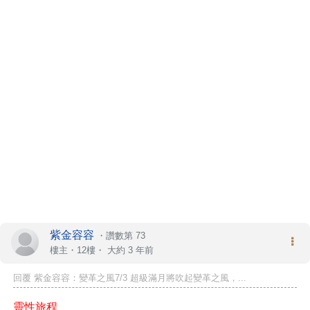
紫金容容
・
讚數第 73
樓主
・12樓・
大約 3 年前
回覆 紫金容容：變革之風7/3 超級滿月將吹起變革之風，...
靈性旅程