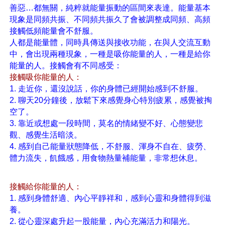
善惡…都無關，純粹就能量振動的區間來表達。能量基本
現象是同頻共振、不同頻共振久了會被調整成同頻、高頻
接觸低頻能量會不舒服。
人都是能量體，同時具傳送與接收功能，在與人交流互動
中，會出現兩種現象，一種是吸你能量的人，一種是給你
能量的人。接觸會有不同感受：
接觸吸你能量的人：
1. 走近你，還沒說話，你的身體已經開始感到不舒服。
2. 聊天20分鐘後，放鬆下來感覺身心特別疲累，感覺被掏
空了。
3. 靠近或想處一段時間，莫名的情緒變不好、心態變悲
觀、感覺生活暗淡。
4. 感到自己能量狀態降低，不舒服、渾身不自在、疲勞、
體力流失，
飢餓感，用食物熱量補能量，
非常想休息。
接觸給你能量的人：
1. 感到身體舒適、內心平靜祥和，感到心靈和身體得到滋
養。
2. 從心靈深處升起一股能量，內心充滿活力和陽光。