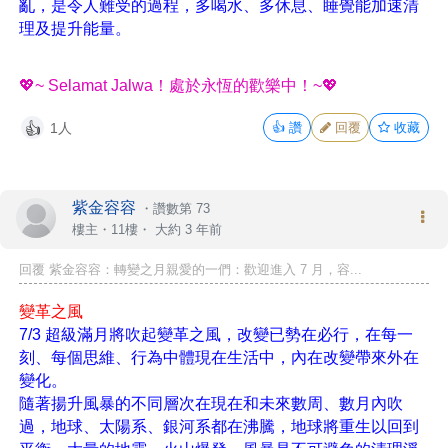
亂，是令人難受的過程，多喝水、多休息、睡覺能加速清
理及提升能量。
💖~ Selamat Jalwa！處於永恆的歡樂中！~💖
1人
👍
讚
回覆
收藏
👍
紫金容容
・
讚數第 73
樓主
・11樓・
大約 3 年前
回覆 紫金容容：轉變之月親愛的一們：歡迎進入 7 月，容...
變革之風
7/3 超級滿月將吹起變革之風，改變已勢在必行，在每一
刻、每個思維、行為中體現在生活中，內在改變帶來外在
變化。
隨著揚升風暴的不同層次在現在和未來數周、數月內吹
過，地球、太陽系、銀河系都在沸騰，地球將重生以回到