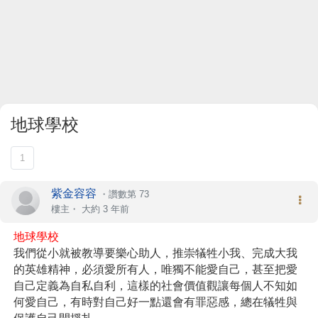
地球學校
1
紫金容容
・
讚數第 73
樓主
・
大約 3 年前
地球學校   
我們從小就被教導要樂心助人，推崇犠牲小我、完成大我
的英雄精神，必須愛所有人，唯獨不能愛自己，甚至把愛
自己定義為自私自利，這樣的社會價值觀讓每個人不知如
何愛自己，有時對自己好一點還會有罪惡感，總在犠牲與