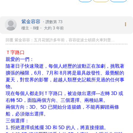
紫金容容
・
讚數第 73
樓主
・8樓・
大約 3 年前
回覆 紫金容容：五月花號許多年前，容容從波士頓搭火車到普...
Ｔ字路口
親愛的一們：
隨著日子快速飛逝，每個人經歷的波動正在加劇，挑戰著
擴張的極限，6月、7月和 8月將是最具啟發性、最覺醒的
夏天，對世界的影響，超越人類歷史記載所見過的任何事
物。
現在每個人都走到Ｔ字路口，被迫做出選擇---左轉 3D 或
右轉 5D，面臨兩個方向、三個選擇、兩種結果。
兩個方向：3D、5D 已開始分道揚鑣，不能再腳踏兩條
船，必須做出選擇。
三個選擇：
1. 拒絶選擇或搖擺 3D 和 5D 的人，將直接撞牆。