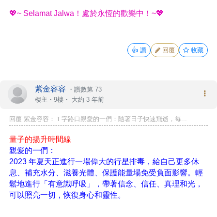
💖~ Selamat Jalwa！處於永恆的歡樂中！~💖
👍
讚
回覆
收藏
紫金容容
・
讚數第 73
樓主
・9樓・
大約 3 年前
回覆 紫金容容：Ｔ字路口親愛的一們：隨著日子快速飛逝，每...
量子的揚升時間線
親愛的一們：
2023 年夏天正進行一場偉大的行星排毒，給自己更多休
息、補充水分、滋養光體、保護能量場免受負面影響。輕
鬆地進行「有意識呼吸」，帶著信念、信任、真理和光，
可以照亮一切，恢復身心和靈性。