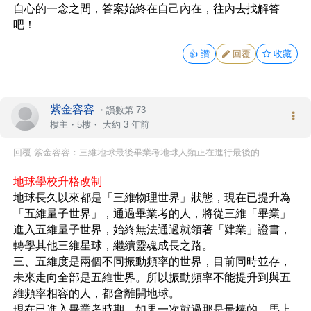
自心的一念之間，答案始終在自己內在，往內去找解答
吧！
👍
讚
回覆
收藏
紫金容容
・
讚數第 73
樓主
・5樓・
大約 3 年前
回覆 紫金容容：三維地球最後畢業考地球人類正在進行最後的...
地球學校升格改制
地球長久以來都是「三維物理世界」狀態，現在已提升為
「五維量子世界」，通過畢業考的人，將從三維「畢業」
進入五維量子世界，始終無法通過就領著「肄業」證書，
轉學其他三維星球，繼續靈魂成長之路。
三、五維度是兩個不同振動頻率的世界，目前同時並存，
未來走向全部是五維世界。所以振動頻率不能提升到與五
維頻率相容的人，都會離開地球。
現在已進入畢業考時期，如果一次就過那是最棒的，馬上