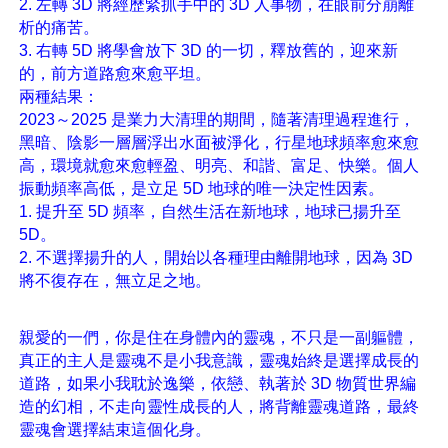
2. 左轉 3D 將經歷緊抓手中的 3D 人事物，在眼前分崩離
析的痛苦。
3. 右轉 5D 將學會放下 3D 的一切，釋放舊的，迎來新
的，前方道路愈來愈平坦。
兩種結果：
2023～2025 是業力大清理的期間，隨著清理過程進行，
黑暗、陰影一層層浮出水面被淨化，行星地球頻率愈來愈
高，環境就愈來愈輕盈、明亮、和諧、富足、快樂。個人
振動頻率高低，是立足 5D 地球的唯一決定性因素。
1. 提升至 5D 頻率，自然生活在新地球，地球已揚升至 
5D。
2. 不選擇揚升的人，開始以各種理由離開地球，因為 3D 
將不復存在，無立足之地。
親愛的一們，你是住在身體內的靈魂，不只是一副軀體，
真正的主人是靈魂不是小我意識，靈魂始終是選擇成長的
道路，如果小我耽於逸樂，依戀、執著於 3D 物質世界編
造的幻相，不走向靈性成長的人，將背離靈魂道路，最終
靈魂會選擇結束這個化身。