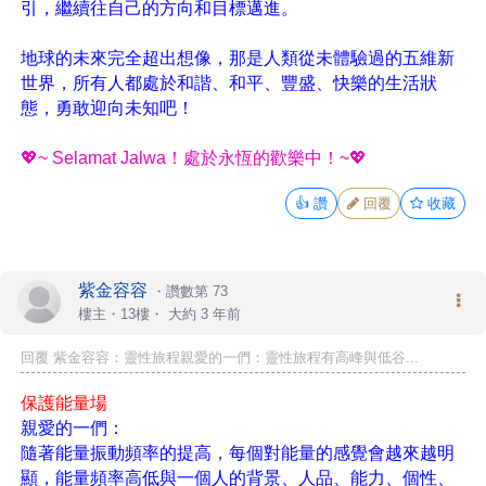
引，繼續往自己的方向和目標邁進。
地球的未來完全超出想像，那是人類從未體驗過的五維新
世界，所有人都處於和諧、和平、豐盛、快樂的生活狀
態，勇敢迎向未知吧！
💖~ Selamat Jalwa！處於永恆的歡樂中！~💖
👍
讚
回覆
收藏
紫金容容
・
讚數第 73
樓主
・13樓・
大約 3 年前
回覆 紫金容容：靈性旅程親愛的一們：靈性旅程有高峰與低谷...
保護能量場
親愛的一們：
隨著能量振動頻率的提高，每個對能量的感覺會越來越明
顯，能量頻率高低與一個人的背景、人品、能力、個性、