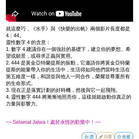
就這麼巧，《水手》與《快樂的出帆》兩個影片長度都是 
4：44。
靈性數字 4 的含意：
1. 數字 4 建議你在一個強壯的基礎下，建立你的夢想、希
望或願景，或尋求正義與實用。
2. 444 是黃金亞特蘭提斯的振動，它邀請你將黃金亞特蘭
提斯的能量帶入你的生活中，生活得如同他們當時生活在
第五維度一樣，和諧並與他人一同合作，榮耀並尊重所有
的生命形式。
3. 現在正是落實計劃的好時機，然後與它一起飛翔。
4. 靈性數字 444 將漸漸地照亮你，這樣就能啟動你真正的
力量與影響力。
~~ Selamat Jalwa！處於永恆的歡樂中！~~
👍
讚
回覆
收藏