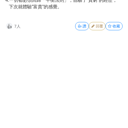
4.一切都必須回歸「平衡法則」，體驗了”貧窮”的經歷，
   下次就體驗”富貴”的感覺。
7人
👍
讚
回覆
收藏
👍