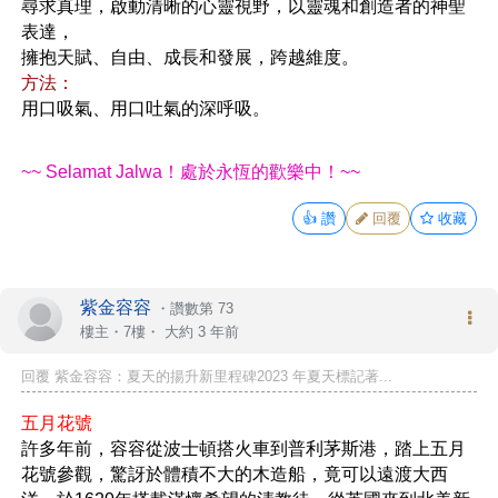
尋求真理，啟動清晰的心靈視野，以靈魂和創造者的神聖
表達，
擁抱天賦、自由、成長和發展，跨越維度。
方法：
用口吸氣、用口吐氣的深呼吸。
~~ Selamat Jalwa！處於永恆的歡樂中！~~
👍
讚
回覆
收藏
紫金容容
・
讚數第 73
樓主
・7樓・
大約 3 年前
回覆 紫金容容：夏天的揚升新里程碑2023 年夏天標記著...
五月花號
許多年前，容容從波士頓搭火車到普利茅斯港，踏上五月
花號參觀，驚訝於體積不大的木造船，竟可以遠渡大西