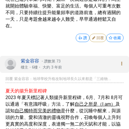
就開始體驗幸福、快樂、富足的生活。每個人可重考次數
不同，只要持續往提升能量頻率的道路前進，總有過關的
一天，只是考題會越來越令人難受，早早通過輕鬆又自
在。
👍
讚
回覆
收藏
紫金容容
・
讚數第 73
樓主
・6樓・
大約 3 年前
回覆 紫金容容：地球學校升格改制地球長久以來都是「三維物...
夏天的揚升新里程碑
2023 年夏天標記著人類揚升新里程碑，6月、7月和 8月可
以通過「有意識呼吸」方法，了解
自己之所是（I am）
及
認知
自己獨特而完美的禮物
是什麼，從沉睡中醒來，與源
頭的力量、愛和清澈的靈魂視野合作，召喚每個人上升到
更真實的高度和深度，表達獨一無二的天賦和才能，以協