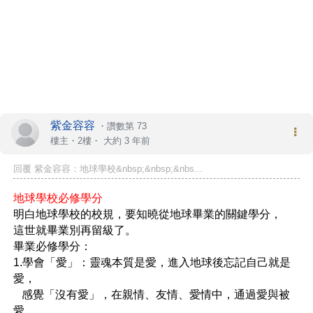
紫金容容
・
讚數第 73
樓主
・2樓・
大約 3 年前
回覆 紫金容容：地球學校&nbsp;&nbsp;&nbs...
地球學校必修學分
明白地球學校的校規，要知曉從地球畢業的關鍵學分，
這世就畢業別再留級了。
畢業必修學分：
1.學會「愛」：靈魂本質是愛，進入地球後忘記自己就是
愛，
   感覺「沒有愛」，在親情、友情、愛情中，通過愛與被
愛，