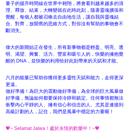
量子的揚升時間線在世界中翱翔，將會看到越來越多的清
理、釋放、結束，大轉變就在此時此刻，隨著靈魂擴張和
覺醒，每個人都被召喚去自由地生活，讓自我與靈魂結
合、對齊，放開舊的思維方式，對你沒有幫助的事物會不
斷消失。
偉大的新開始正在發生，所有新事物都是輕盈、明亮、透
明、渴望、興奮、活力、豐富和吸引人的，快樂的擁抱覺
醒的 DNA，並快樂的利用恰好此刻帶來的天賦和才能。
六月的能量已幫助你獲得更多靈性天賦和能力，走得更深
更遠。
做好準備！為巨大的震動做好準備，為全球的巨大風暴做
好準備，無論如何都要保持冷靜和鎮定。任何事情都無法
衝擊內心平靜的人、擁有信心和信念的人、尤其是連接到
高級計劃的人，記住，我們是風暴中穩定的力量喔！
💖~ Selamat Jalwa！處於永恆的歡樂中！~💖