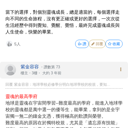
當下的選擇，對個別靈魂成長，總是適當的，每個選擇走
向不同的生命旅程，沒有更正確或更好的選擇，一次次從
生活經歷中得到覺知、覺醒、覺悟，最終完成靈魂成長與
人生使命，快樂的畢業。
5人
👍
讚
回覆
收藏
👍
紫金容容
・
讚數第 73
樓主
・3樓・
大約 3 年前
回覆 紫金容容：地球學校必修學分明白地球學校的校規，要知...
靈魂的最高學府
地球是靈魂在宇宙間學習--難度最高的學府，能進入地球學
校的靈魂都是萬中選一的優等生，能畢業，拿到的是全宇
宙獨一無二的鑲金文憑，獲得極高的歎讚與榮譽。
難度最高的原因在於獨特校規，尤其是「遺忘原有技能」