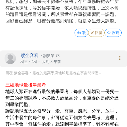
規則，想想，如果去年數學不及格，今年重修時把去年所
有記憶抹除，等於從零開始，依人類思維慣性，上次不會
的題目還是很難過關，所以累世都在重複學習同一課題。
回顧自己經歷，哪部分最感到煩惱，就是今生最大課題。
👍
讚
回覆
收藏
紫金容容
・
讚數第 73
樓主
・4樓・
大約 3 年前
回覆 紫金容容：靈魂的最高學府地球是靈魂在宇宙間學習--...
三維地球最後畢業考
地球人類正在進行最後的畢業考，每個人都領到一份獨一
無二的專屬試卷，不必致力於拿高分，更重要的是總分達
到畢業門檻。
謹記地球五大必修學分，愛、尊重、感恩、分享、放手，
生活中發生的每件事，都可從這五個方向去思考、處理，
其中學會「無條件的愛」就達到畢業標準了，難不難就在