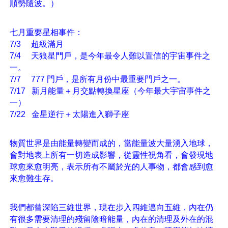
順勢隨波。）
七月重要星相事件：
7/3     超級滿月
7/4     天狼星門戶，是今年最令人難以置信的宇宙事件之
一。
7/7     777 門戶，是所有月份中最重要門戶之一。
7/17   新月能量＋月交點轉換星座（今年最大宇宙事件之
一）
7/22   金星逆行＋太陽進入獅子座
物質世界是由能量轉變而成的，當能量波大量湧入地球，
會對地表上所有一切造成影響，從靈性視角看，會發現地
球愈來愈明亮，表示所有不屬於光的人事物，都會感到愈
來愈難生存。
我們都曾深陷三維世界，現在步入四維邁向五維，內在仍
有很多需要清理的殘留陰暗能量，內在的清理及外在的混