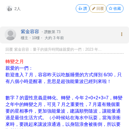
2人
👍
讚
回覆
收藏
👍
紫金容容
・
讚數第 73
樓主
・10樓・
大約 3 年前
回覆 紫金容容：量子的揚升時間線親愛的一們：2023 年...
轉變之月
親愛的一們：
歡迎進入 7 月，容容昨天以吃飯睡覺的方式揮別 6/30，只
有八個小時是醒著，意思是超強能量波已經到來啦！
數字 7 的靈性意義是轉化、轉變，今年 2+0+2+3=7，轉變
之年中的轉變之月，可見 7 月之重要性，7 月還有幾個重
要的星相事件，更加強能量波，建議順勢隨波，讓能量通
過是最佳生活方式。（小時候站在海水中玩耍，當海浪衝
來時，要跳起來讓波浪通過，以身阻浪會被衝倒，所以要