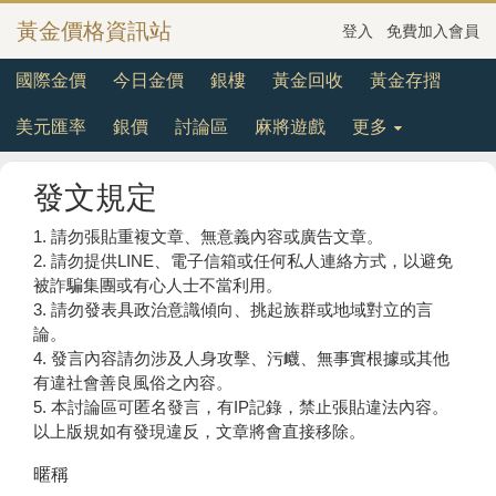
黃金價格資訊站
登入
免費加入會員
國際金價
今日金價
銀樓
黃金回收
黃金存摺
美元匯率
銀價
討論區
麻將遊戲
更多
發文規定
1. 請勿張貼重複文章、無意義內容或廣告文章。
2. 請勿提供LINE、電子信箱或任何私人連絡方式，以避免
被詐騙集團或有心人士不當利用。
3. 請勿發表具政治意識傾向、挑起族群或地域對立的言
論。
4. 發言內容請勿涉及人身攻擊、污衊、無事實根據或其他
有違社會善良風俗之內容。
5. 本討論區可匿名發言，有IP記錄，禁止張貼違法內容。
以上版規如有發現違反，文章將會直接移除。
暱稱