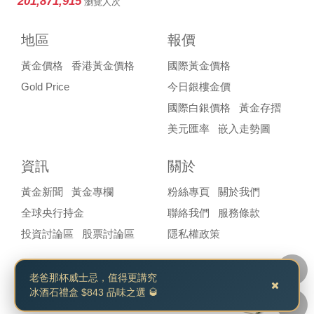
201,871,915
瀏覽人次
地區
報價
黃金價格
香港黃金價格
國際黃金價格
Gold Price
今日銀樓金價
國際白銀價格
黃金存摺
美元匯率
嵌入走勢圖
資訊
關於
黃金新聞
黃金專欄
粉絲專頁
關於我們
全球央行持金
聯絡我們
服務條款
投資討論區
股票討論區
隱私權政策
老爸那杯威士忌，值得更講究
冰酒石禮盒 $843 品味之選 🥃