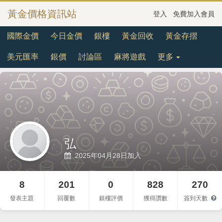
黃金價格資訊站
登入
免費加入會員
國際金價
今日金價
銀樓
黃金回收
黃金存摺
美元匯率
銀價
討論區
麻將遊戲
更多
弘
2025年04月28日加入
8
201
0
828
270
發表主題
回覆數
銀樓評價
獲得讚數
簽到天數