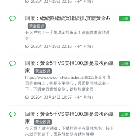
2026年03月19日 22:16
（4个月前）
回覆：繼續跌繼續買繼續換,實體黃金💪
回覆
黃金投資
有大戶抱了一千萬現金掃黃金！逢低買進實體黃
金！
2026年03月19日 22:15
（4个月前）
回覆：黃金5千VS美指100,誰是最後的贏
回覆
家
黃金投資
https://www.cw.com.tw/article/5140113黃金年底
還是會向上，抱長不用擔心，震盪期間就沉澱一
下，下週會買實體金條，趁甜甜價來買
2026年03月14日 10:57
（4个月前）
回覆：黃金5千VS美指100,誰是最後的贏
回覆
家
黃金投資
今天買了原油避險，下禮拜原油有賺就先跑，接下
來就等黃金了，因為盤整期有點無聊😂