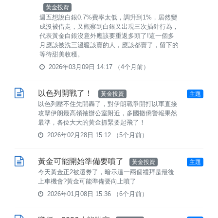
黃金投資
週五想說白銀0.7%費率太低，調升到1%，居然變
成沒被借走，又觀察到白銀又出現三次插針行為，
代表黃金白銀沒意外應該要重返多頭了!這一個多
月應該被洗三溫暖該賣的人，應該都賣了，留下的
等待甜美收穫。
2026年03月09日 14:17
（4个月前）
以色列開戰了！
黃金投資
主題
以色列壓不住先開轟了，對伊朗戰爭開打以軍直接
攻擊伊朗最高領袖辦公室附近，多國撤僑警報果然
最準，各位大大的黃金抓緊要起飛了！
2026年02月28日 15:12
（5个月前）
黃金可能開始準備要噴了
黃金投資
主題
今天黃金正2被還券了，暗示這一兩個禮拜是最後
上車機會?黃金可能準備要向上噴了
2026年01月08日 15:36
（6个月前）