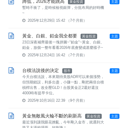
蹲低，2026才能跳高
黃金投資
主題
暫時不衝了，是時候檢視銀彈，分批布局的好時機
~
2025年12月29日 15:42
（7个月前）
黃金、白銀、鉑金我全都要
黃金投資
主題
23日深夜補齊最後一塊拼圖~"鉑金"~黃金、白銀、
鉑金，放個一整年看看2026年底會變成甚麼樣子~
2025年12月24日 16:42
（7个月前）
台積法說後的決定
股市
主題
今天台積法說，本來期待美股ADR可以來個漲勢，
但預期錯誤，利多出盡，小賺一點，剛把兩倍台積
槓桿出售，改全壓GLD！台股黃金正2還好還沒
4000時有提早卡位。
2025年10月16日 22:39
（9个月前）
黃金無敵風火輪不斷的刷新高
黃金投資
主題
最近漲到讓我眼花撩亂，今年剛入金市，就遇到大
跌又大漲的場面，好刺激！