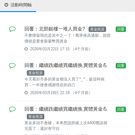
活動時間軸
回覆：北部銀樓一堆人買金?
黃金投資
回覆
不要懷疑我也是其中之一了！戰爭推高通膨，甜甜
價就是要拿新臺幣買黃金
2026年03月22日 17:15
（4个月前）
回覆：繼續跌繼續買繼續換,實體黃金💪
回覆
黃金投資
今天看好市多的黃金都沒人買了^_^，趁這時候
買，一年後會感謝現在的自己
2026年03月19日 22:18
（4个月前）
回覆：繼續跌繼續買繼續換,實體黃金💪
回覆
黃金投資
黃金多頭不會破，本來想說跌破上次4400應該就
完蛋了，還好有守住