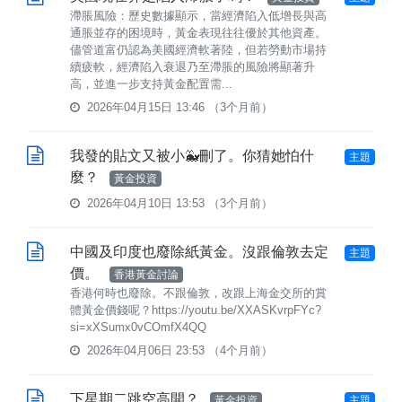
滯脹風險：歷史數據顯示，當經濟陷入低增長與高
通脹並存的困境時，黃金表現往往優於其他資產。
儘管道富仍認為美國經濟軟著陸，但若勞動市場持
續疲軟，經濟陷入衰退乃至滯脹的風險將顯著升
高，並進一步支持黃金配置需...
2026年04月15日 13:46
（3个月前）
我發的貼文又被小🐳刪了。你猜她怕什
主題
麼？
黃金投資
2026年04月10日 13:53
（3个月前）
中國及印度也廢除紙黃金。沒跟倫敦去定
主題
價。
香港黃金討論
香港何時也廢除。不跟倫敦，改跟上海金交所的賞
體黃金價錢呢？https://youtu.be/XXASKvrpFYc?
si=xXSumx0vCOmfX4QQ
2026年04月06日 23:53
（4个月前）
下星期二跳空高開？
黃金投資
主題