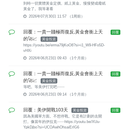
到時一切實體黃金定價。紙上黃金。慢慢變成廢紙
黃金了。我等著看
2026年07月30日 11:57
（1周前）
回覆：一貴一賤極而復反,黃金會衝上天
回覆
的🚀📈
黃金投資
https://youtu.be/erma79jKoO8?si=i1_W9-HFo5D-
vHXi
2026年06月23日 09:43
（1个月前）
回覆：一貴一賤極而復反,黃金會衝上天
回覆
的🚀📈
黃金投資
等吧。等美伊打完吧⋯⋯
2026年06月23日 09:14
（1个月前）
回覆：美伊開戰103天
黃金投資
回覆
因為美國單方面。不想停戰。它是有計劃的去開
打。像當年的伊拉克⋯⋯https://youtu.be/XUu-
YpkDjbo?si=UCOAwhOhsaiErIG6