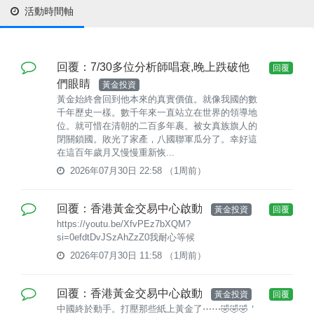
活動時間軸
回覆：7/30多位分析師唱衰,晚上跌破他
回覆
們眼睛
黃金投資
黃金始終會回到他本來的真實價值。就像我國的數
千年歷史一樣。數千年來一直站立在世界的領導地
位。就可惜在清朝的二百多年裹。被女真族旗人的
閉關鎖國。敗光了家產，八國聯軍瓜分了。幸好這
在這百年歲月又慢慢重新恢...
2026年07月30日 22:58
（1周前）
回覆：香港黃金交易中心啟動
黃金投資
回覆
https://youtu.be/XfvPEz7bXQM?
si=0efdtDvJSzAhZzZ0我耐心等候
2026年07月30日 11:58
（1周前）
回覆：香港黃金交易中心啟動
黃金投資
回覆
中國終於動手。打壓那些紙上黃金了⋯⋯🤣🤣🤣＇