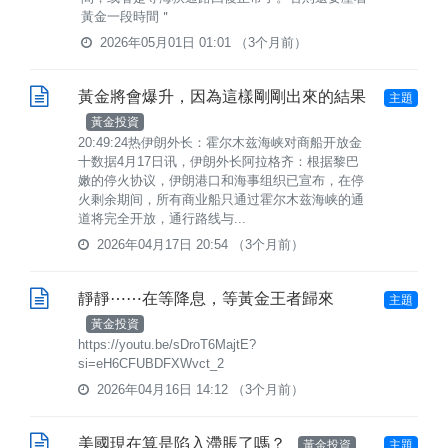
黃金一段時間＂
2026年05月01日 01:01
（3个月前）
黃金將會爆升，因為這樣剛剛出來的結果
主題
黃金投資
20:49:24热伊朗外长：霍尔木兹海峡对商船开放金
十数据4月17日讯，伊朗外长阿拉格齐：根据黎巴
嫩的停火协议，伊朗港口和海事组织已宣布，在停
火剩余期间，所有商业船只通过霍尔木兹海峡的通
道将完全开放，通行路线与...
2026年04月17日 20:54
（3个月前）
靜靜⋯⋯在等降息，等黃金王者歸來
主題
黃金投資
https://youtu.be/sDroT6MajtE?
si=eH6CFUBDFXWvct_2
2026年04月16日 14:12
（3个月前）
美國現在算是陷入滯脹了嗎？
黃金投資
主題