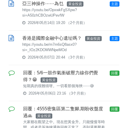
亞三神操作⋯⋯為乜
黃金投資
主題
https://youtu.be/OpxwkFgSXpw?
si=A50zhCBOzwUPevfW
2026年05月14日 19:20
（2个月前）
香港是國際金融中心遺址嗎？
黃金投資
主題
https://youtu.be/m7m6sQ8asx0?
si=_IOz2KDOMWNpeMOd
2026年05月07日 20:44
（3个月前）
回覆：5/6一鼓作氣衝破壓力線你們覺
回覆
得？😁
黃金投資
短期真的很難猜呀。一切看那個海狹⋯⋯😅
2026年05月06日 23:16
（3个月前）
回覆：4555密集區第二隻腳,期盼收盤度
回覆
過🙏
黃金投資
大家都在觀望之中。現在想黃金升。只能慢慢等時
間，或者是等海狹通路回復正常了。否則還要壓着