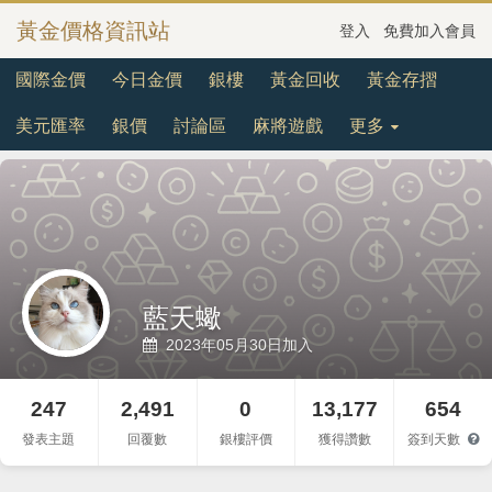
黃金價格資訊站
登入
免費加入會員
國際金價
今日金價
銀樓
黃金回收
黃金存摺
美元匯率
銀價
討論區
麻將遊戲
更多
藍天蠍
2023年05月30日加入
247
2,491
0
13,177
654
發表主題
回覆數
銀樓評價
獲得讚數
簽到天數