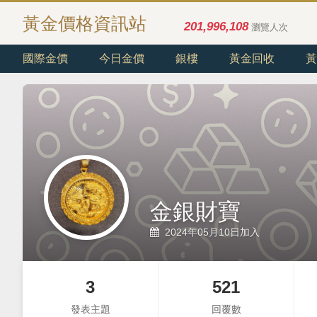
黃金價格資訊站
201,996,108
瀏覽人次
國際金價
今日金價
銀樓
黃金回收
黃
金銀財寶
2024年05月10日加入
3
521
發表主題
回覆數