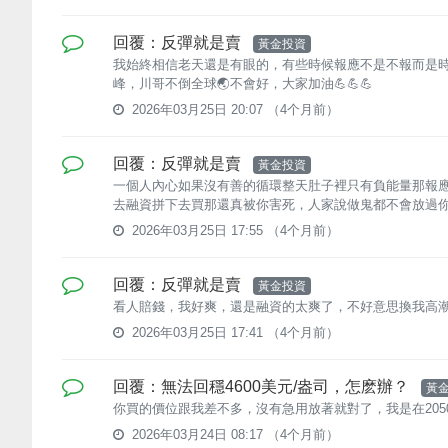
回覆：反彈就是賣
黃金投資
我始終相信老天還是有眼的，有些時候報應不是不報而是時候
峰，川哥不倒全球🌏不會好，大家加油💪💪💪
2026年03月25日 20:07
（4个月前）
回覆：反彈就是賣
黃金投資
一個人內心如果沒有善的循環整天肚子裡只有負能量那報應
去融資拼下去買那還真被你害死，人家說做鬼都不會放過你就
2026年03月25日 17:55
（4个月前）
回覆：反彈就是賣
黃金投資
看人賠錢，我好爽，還是融資的太爽了，不好意思換我高潮了
2026年03月25日 17:41
（4个月前）
回覆：無法回穩4600美元/盎司，怎麽辦？
黃
你買的價位跟我差不多，沒有急用放著就對了，我是在2050
2026年03月24日 08:17
（4个月前）