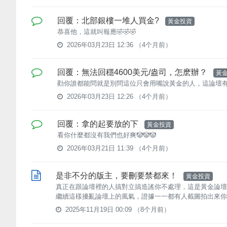
回覆：北部銀樓一堆人買金?
黃金投資
恭喜他，這就叫報應🤣🤣🤣
2026年03月23日 12:36
（4个月前）
回覆：無法回穩4600美元/盎司，怎麽辦？
黃
勸你誰都能問就是別問這位只會用嘴說黃金的人，這論壇
2026年03月23日 12:26
（4个月前）
回覆：拿的起要放的下
黃金投資
看你什麼都沒有我們也好爽🤡🤡🤡
2026年03月21日 11:39
（4个月前）
是非不分的版主，要刪要禁都來！
黃金投資
真正在跟論壇裡的人搞對立搞造謠你不處理，這是黃金論壇
繼續這樣擾亂論壇上的風氣，證據一一都有人截圖拍出來你不
2025年11月19日 00:09
（8个月前）