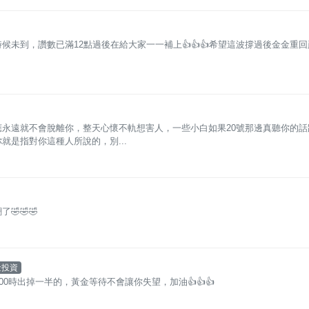
未到，讚數已滿12點過後在給大家一一補上👍👍👍希望這波撐過後金金重回
永遠就不會脫離你，整天心懷不軌想害人，一些小白如果20號那邊真聽你的話
是指對你這種人所說的，別...
🤣🤣
金投資
0時出掉一半的，黃金等待不會讓你失望，加油👍👍👍