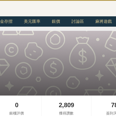
金存摺
美元匯率
銀價
討論區
麻將遊戲
0
2,809
7
銀樓評價
獲得讚數
簽到