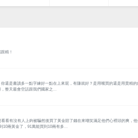
嘴跟精！
，你還是書讀多一點字練好一點在上來屁，有賺就好？是用嘴買的還是用賣精的
整天最會空話跟我們國家之...
就是想看看有沒有人上鉤被騙然後買了黃金賠了錢在來嘲笑滿足他們心裡頭的爽，他
0兩黃金了，91萬能買到10兩有多...