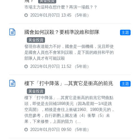
飛？
黃金投資
市場主力這時在想什麼？再演一場戲？？
2021年01月07日 13:45
（5年前）
國會如何誤殺？要精準說維和部隊
主題
黃金投資
發現你表達能力不好，國會是一個機構，況且即使
是國會人員也不會笨到誤殺，是下面的維持和平的
部隊人員才有可能誤殺
2021年01月07日 11:52
（5年前）
樓下「打中降落」...其實它是衝高的前兆
主題
黃金投資
樓下「打中降落」...其實它是衝高的前兆它彎曲點
頭，即使是去回補1898美元（因為星期一1/4是跳
空高開），稍後是會往上衝破1960、1980美元的，
供您參考，自行斟酌上圖左邊（4）衝擊（5）未
果，下來修整，上面的阻力（...
2021年01月07日 09:50
（5年前）