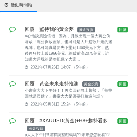
活動時間軸
回覆：堅持我的黃金夢
黃金投資
回覆
×心他說風險倍增...因為，月線出現一個大碗公倒
著放「碗公倒放蓋頂」也可能是大戶趕散戶走的迷
魂陣，也可能真是要先下墜到1360美元下方，然
後再狂拉上破1966美元...衝破前高2075美元，誰
知道大戶玩的是啥把戲？大家...
2021年07月23日 14:07
（5年前）
回覆：黃金未來走勢推測
黃金投資
回覆
小書童大大下午好！！再次回到向上趨勢，「每拉
回就是買點？」書童大大是否要打臉這句話？
2021年05月31日 15:24
（5年前）
回覆：#XAUUSD(黃金)+H8+趨勢看多
回覆
黃金投資
p大大下午好!!還有調整戲碼嗎??未來您怎麼看??