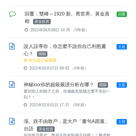
回覆：雙峰～1920 新。舊世界。黃金真
回覆
相
黃金投資
2021年04月08日 14:35
（5年前）
說人誤導你，你怎麼不說你自己利慾薰
主題
心？
閒聊
此主題已被隱藏
2021年03月07日 08:42
（5年前）
神秘xxx你的超級嚴謹分析在哪？
閒聊
主題
要刮別人的鬍子之前，你滿臉長鬍鬚怎麼不先刮一
刮？！
2021年02月01日 17:37
（5年前）
漲、跌不由散戶，是大戶「畫句A跟黨」
主題
台語
黃金投資
你說散戶看空，盤就不跌有點腦子好嗎！！難道散