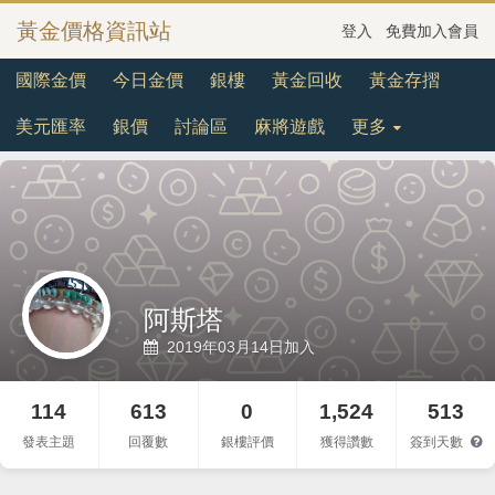
黃金價格資訊站
登入
免費加入會員
國際金價
今日金價
銀樓
黃金回收
黃金存摺
美元匯率
銀價
討論區
麻將遊戲
更多
阿斯塔
2019年03月14日加入
114
613
0
1,524
513
發表主題
回覆數
銀樓評價
獲得讚數
簽到天數