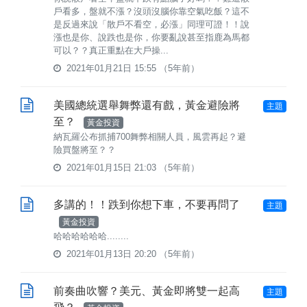
戶看多，盤就不漲？沒頭沒腦你靠空氣吃飯？這不
是反過來說「散戶不看空，必漲」同理可證！！說
漲也是你、說跌也是你，你要亂說甚至指鹿為馬都
可以？？真正重點在大戶操...
2021年01月21日 15:55
（5年前）
美國總統選舉舞弊還有戲，黃金避險將
主題
至？
黃金投資
納瓦羅公布抓捕700舞弊相關人員，風雲再起？避
險買盤將至？？
2021年01月15日 21:03
（5年前）
多講的！！跌到你想下車，不要再問了
主題
黃金投資
哈哈哈哈哈哈........
2021年01月13日 20:20
（5年前）
前奏曲吹響？美元、黃金即將雙一起高
主題