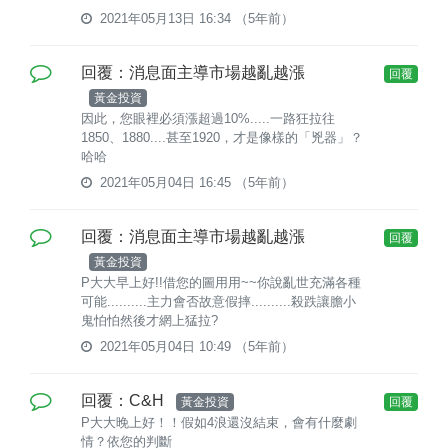
2021年05月13日 16:34
（5年前）
回覆：消息面主導市場越亂越漲
回覆
黃金投資
因此，您眼裡必須漲超過10%.....一路狂拉往
1850、1880....甚至1920，才是像樣的「兇器」？
哈哈
2021年05月04日 16:45
（5年前）
回覆：消息面主導市場越亂越漲
回覆
黃金投資
P大大早上好!!借您的圖用用~~你說亂世充滿各種
可能..........主力會否故意假摔..........殺跌讓膽小
鬼怕怕然後才網上猛拉?
2021年05月04日 10:49
（5年前）
回覆：C&H
黃金投資
回覆
P大大晚上好！！假如4浪還沒結束，會有什麼劇
情？依您的判斷