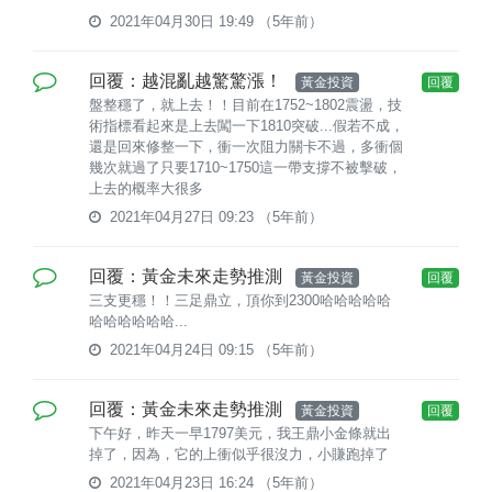
2021年04月30日 19:49
（5年前）
回覆：越混亂越驚驚漲！
黃金投資
回覆
盤整穩了，就上去！！目前在1752~1802震盪，技
術指標看起來是上去闖一下1810突破...假若不成，
還是回來修整一下，衝一次阻力關卡不過，多衝個
幾次就過了只要1710~1750這一帶支撐不被擊破，
上去的概率大很多
2021年04月27日 09:23
（5年前）
回覆：黃金未來走勢推測
黃金投資
回覆
三支更穩！！三足鼎立，頂你到2300哈哈哈哈哈
哈哈哈哈哈哈...
2021年04月24日 09:15
（5年前）
回覆：黃金未來走勢推測
黃金投資
回覆
下午好，昨天一早1797美元，我王鼎小金條就出
掉了，因為，它的上衝似乎很沒力，小賺跑掉了
2021年04月23日 16:24
（5年前）