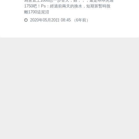
為會直上1800想一步登天，難，，，還是乖乖先過
1750吧！Ps：經過前兩天的換水，短期算暫時脫
離1700這泥沼
2020年05月20日 08:45
（6年前）