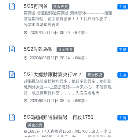
5/25再回首
黃金投資
主題
再回首 雲遮斷歸途再回首 荊棘密佈---------------後面
雲遮斷歸途，前面荊棘密佈！！！我只能休息了，
等雲退看清環境再走
2020年05月25日 08:29
（6年前）
5/22先乾為敬
黃金投資
主題
2020年05月21日 20:24
（6年前）
5/21大鱷炒家財團央行vs？
黃金投資
主題
趁混亂謀雙邊操控您買多，她殺多您買空，她把您
軋到外太空-----上面是廢話-----今天小心，不管買現
貨，或是賣期貨作空，，，，先看看這兩天
2020年05月21日 08:24
（6年前）
5/20關關難過關關過，再攻1750
主題
黃金投資
從1693花了4天直接過1750上到1760，讓人一度以