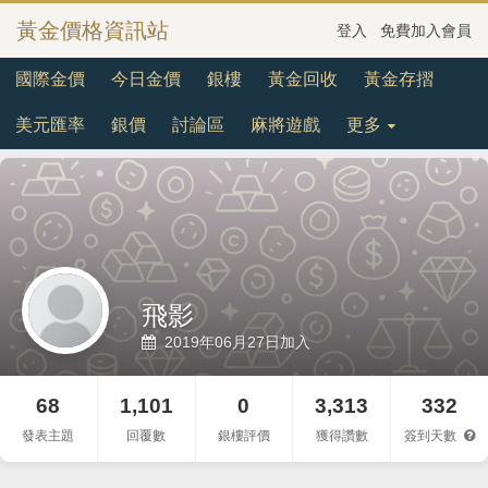
黃金價格資訊站
登入
免費加入會員
國際金價
今日金價
銀樓
黃金回收
黃金存摺
美元匯率
銀價
討論區
麻將遊戲
更多
飛影
2019年06月27日加入
68
1,101
0
3,313
332
發表主題
回覆數
銀樓評價
獲得讚數
簽到天數