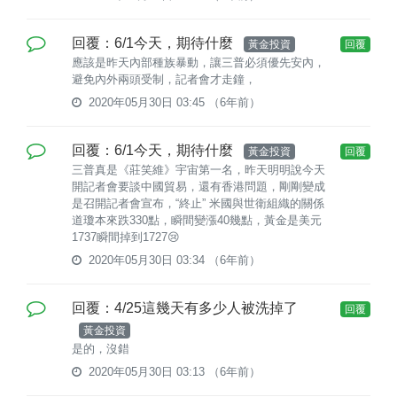
回覆：6/1今天，期待什麼
黃金投資
回覆
應該是昨天內部種族暴動，讓三普必須優先安內，
避免內外兩頭受制，記者會才走鐘，
2020年05月30日 03:45
（6年前）
回覆：6/1今天，期待什麼
黃金投資
回覆
三普真是《莊笑維》宇宙第一名，昨天明明說今天
開記者會要談中國貿易，還有香港問題，剛剛變成
是召開記者會宣布，“終止” 米國與世衛組織的關係
道瓊本來跌330點，瞬間變漲40幾點，黃金是美元
1737瞬間掉到1727😢
2020年05月30日 03:34
（6年前）
回覆：4/25這幾天有多少人被洗掉了
回覆
黃金投資
是的，沒錯
2020年05月30日 03:13
（6年前）