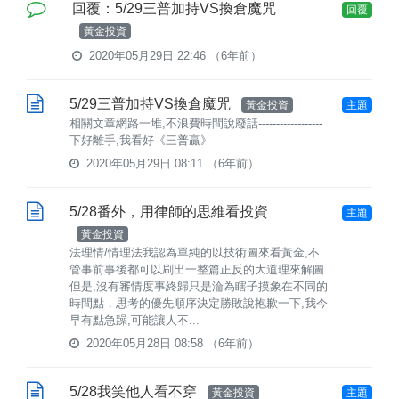
回覆：5/29三普加持VS換倉魔咒
回覆
黃金投資
2020年05月29日 22:46
（6年前）
5/29三普加持VS換倉魔咒
黃金投資
主題
相關文章網路一堆,不浪費時間說廢話------------------
下好離手,我看好《三普贏》
2020年05月29日 08:11
（6年前）
5/28番外，用律師的思維看投資
主題
黃金投資
法理情/情理法我認為單純的以技術圖來看黃金,不
管事前事後都可以刷出一整篇正反的大道理來解圖
但是,沒有審情度事終歸只是淪為瞎子摸象在不同的
時間點，思考的優先順序決定勝敗說抱歉一下,我今
早有點急躁,可能讓人不...
2020年05月28日 08:58
（6年前）
5/28我笑他人看不穿
黃金投資
主題