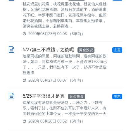
桃花塢里桃花庵，桃花庵里桃花仙。桃花仙人種桃
樹，又摘桃花換酒錢。酒醒只在花前坐，酒醉還來
花下眠。半夢半醒日復日，花落花開年復年。但願
老死花酒間，不願鞠躬車馬前。車塵馬足顯者事，
酒盞花枝隱士緣。若將顯者...
2020年05月28日 00:06
（6年前）
5/27無三不成禮，之後呢
黃金投資
主題
連續同樣的間距，同樣的發動時間，還有同樣的跌
法，如果，同樣模式再來一波，不是跌破1700而已
了，，，只是，我猜沒有下一次了，起碼不會是這
種規律
2020年05月27日 00:07
（6年前）
5/25平平淡淡才是真
黃金投資
主題
這星期沒有消息算是好消息，上漲乏力，下跌有
限，獲利了結，按耐不住的可以下車看好未來，有
閒錢買保險的上車今天，一樣是平平安安的過一天
2020年05月26日 08:52
（6年前）