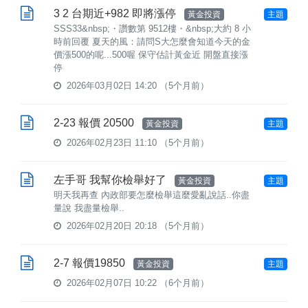
3 2 台期近+982 即將漲停
黃金投資
主題
SSS33&nbsp;・讚數第 9512樓・&nbsp;大約 8 小
時前回覆 夏天的風：請問S大怎麼會知道今天的金
價漲500的呢...500喔 保守估計黃金近 開盤直接漲
停
2026年03月02日 14:20
（5个月前）
2-23 報價 20500
黃金投資
主題
2026年02月23日 11:10
（5个月前）
左手哥 我幫你檢舉好了
黃金投資
主題
明天我再查 內政部要怎麼檢舉這麼愛亂說話..你盡
量說 我盡量檢舉..
2026年02月20日 20:18
（5个月前）
2-7 報價19850
黃金投資
主題
2026年02月07日 10:22
（6个月前）