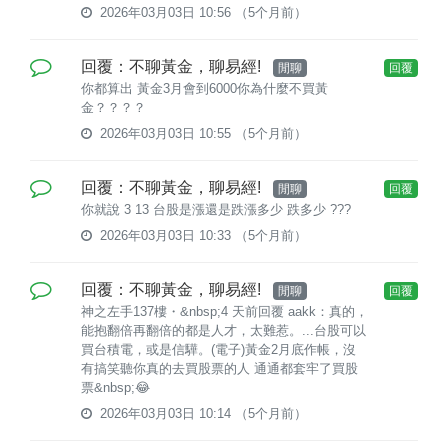
2026年03月03日 10:56
（5个月前）
回覆：不聊黃金，聊易經!
閒聊
回覆
你都算出 黃金3月會到6000你為什麼不買黃
金？？？？
2026年03月03日 10:55
（5个月前）
回覆：不聊黃金，聊易經!
閒聊
回覆
你就說 3 13 台股是漲還是跌漲多少 跌多少 ???
2026年03月03日 10:33
（5个月前）
回覆：不聊黃金，聊易經!
閒聊
回覆
神之左手137樓・&nbsp;4 天前回覆 aakk：真的，
能抱翻倍再翻倍的都是人才，太難惹。...台股可以
買台積電，或是信驊。(電子)黃金2月底作帳，沒
有搞笑聽你真的去買股票的人 通通都套牢了買股
票&nbsp;😂
2026年03月03日 10:14
（5个月前）