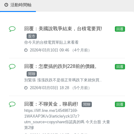
活動時間軸
回覆：美國說戰爭結束，台積電要買!
回覆
股市
你今天的台積電買單貼上來看看
2026年03月10日 09:46
（4个月前）
回覆：怎麼搞的跌到228前的價錢。
回覆
閒聊
別緊張 漲漲跌跌不是很正常嗎跌下來就快買..
2026年03月03日 18:28
（5个月前）
回覆：不聊黃金，聊易經!
閒聊
回覆
https://liff.line.me/1454987169-
1WAXAP3K/v3/article/yzk1l7z?
utm_source=copyshare你認真的嗎 今天台股 大量
第2慘