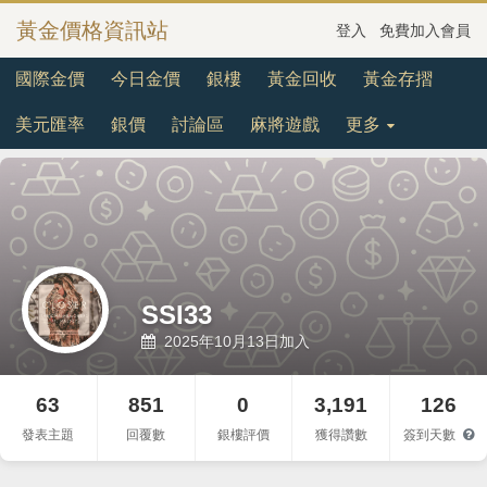
黃金價格資訊站
登入
免費加入會員
國際金價
今日金價
銀樓
黃金回收
黃金存摺
美元匯率
銀價
討論區
麻將遊戲
更多
SSI33
2025年10月13日加入
63
851
0
3,191
126
發表主題
回覆數
銀樓評價
獲得讚數
簽到天數