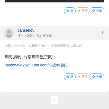
👍
讚
回覆
收藏
canseboy
樓主
・2樓・
大約 6 年前
回覆 canseboy：台指期&amp;小道瓊多空關鍵已整合於，...
期海揚帆_台指期看盤空間：
https://www.youtube.com/c/期海揚帆
👍
讚
回覆
收藏
1