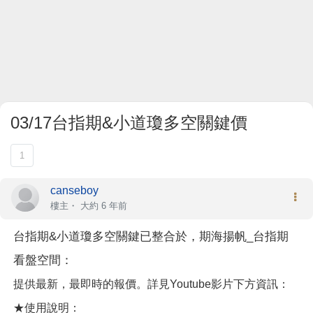
03/17台指期&小道瓊多空關鍵價
1
canseboy
樓主
・
大約 6 年前
台指期&小道瓊多空關鍵已整合於，期海揚帆_台指期
看盤空間：
提供最新，最即時的報價。詳見Youtube影片下方資訊：
★使用說明：