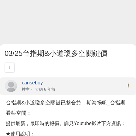
03/25台指期&小道瓊多空關鍵價
1
canseboy
樓主
・
大約 6 年前
台指期&小道瓊多空關鍵已整合於，期海揚帆_台指期
看盤空間：
提供最新，最即時的報價。詳見Youtube影片下方資訊：
★使用說明：