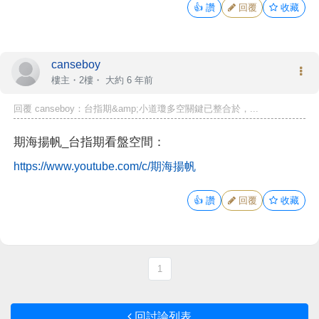
👍
讚
回覆
收藏
canseboy
樓主
・2樓・
大約 6 年前
回覆 canseboy：台指期&amp;小道瓊多空關鍵已整合於，...
期海揚帆_台指期看盤空間：
https://www.youtube.com/c/期海揚帆
👍
讚
回覆
收藏
1
回討論列表