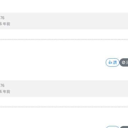
76
6 年前
👍
讚
76
6 年前