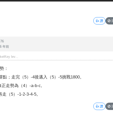
👍
讚
76
6 年前
Key lev...
走勢：
支撐點；走完（5）-4後邁入（5）-5挑戰1800。
正走勢為（4）-a-b-c,
（5）-1-2-3-4-5。
👍
讚