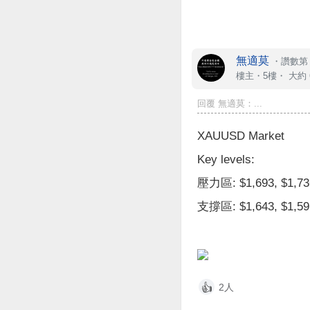
無適莫
・
讚數第 
樓主
・5樓・
大約 
回覆 無適莫：...
XAUUSD Market
Key levels:
壓力區: $1,693, $1,736
支撐區: $1,643, $1,591
2人
👍