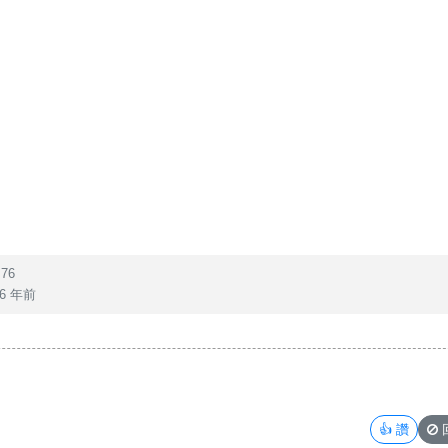
76
6 年前
👍
讚