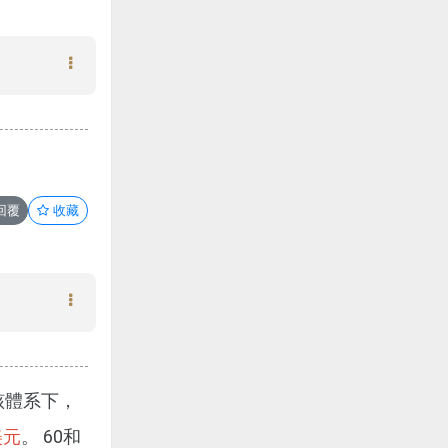
回覆
收藏
該體系下，
美元
。 60和