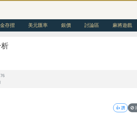
金存摺
美元匯率
銀價
討論區
麻將遊戲
分析
76
前
👍
讚