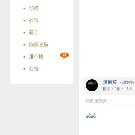
期權
外匯
基金
詢價收購
排行榜
公告
無適莫
・
讚數第 
樓主
・2樓・
大約 
回覆 無適莫：...