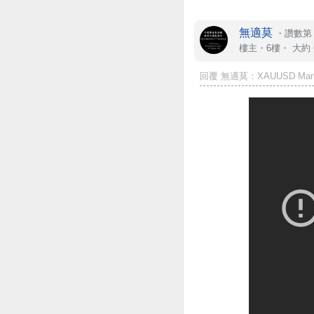
無適莫
・
讚數第 
樓主
・6樓・
大約 
回覆 無適莫：XAUUSD Market