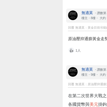
無適莫
・
讚數第 
樓主
・8樓・
大約 
回覆 無適莫：黃金目前🉑️能的
原油壓抑通膨黃金走
1人
👍
無適莫
・
讚數第 
樓主
・9樓・
大約 
回覆 無適莫：原油壓抑通膨
在第二次世界大戰之
各國貨幣與
美元
掛鉤