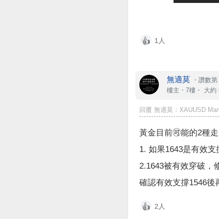
1人
👍
無適莫
・
讚數第 
樓主
・7樓・
大約 
回覆 無適莫：XAUUSD Market
黃金目前🉑️能的2種
1. 如果1643是有效
2.1643被有效穿破，修
確認有效支撐1546後再走
2人
👍