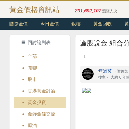
黃金價格資訊站
201,692,107
瀏覽人次
國際金價
今日金價
銀樓
黃金回收
黃
論股說金 組合
回討論列表
全部
1
閒聊
無適莫
・
讚數第 
樓主
・
大約 6 年
股市
香港黃金討論
黃金投資
金飾金條交流
原油