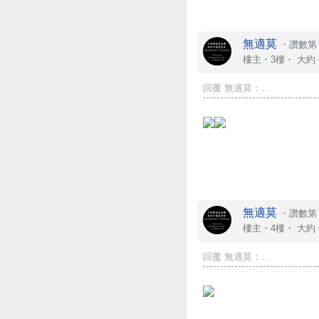
無適莫
・
讚數第 
樓主
・3樓・
大約 
回覆 無適莫：...
無適莫
・
讚數第 
樓主
・4樓・
大約 
回覆 無適莫：...