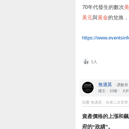
70年代發生的數次
美元
與
黃金
的兌換，
https://www.eventsin
1人
👍
無適莫
・
讚數第 
樓主
・10樓・
大約
回覆 無適莫：在第二次世界
資產價格的上漲和飆
府的“政績”。