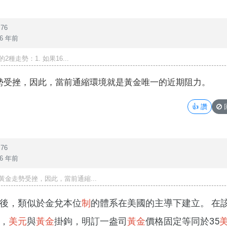
76
6 年前
2種走勢：1. 如果16...
勢受挫，因此，當前通縮環境就是黃金唯一的近期阻力。
👍
讚
76
6 年前
黃金走勢受挫，因此，當前通縮...
後，類似於金兌本位
制
的體系在美國的主導下建立。 在
，
美元
與
黃金
掛鉤，明訂一盎司
黃金
價格固定等同於35