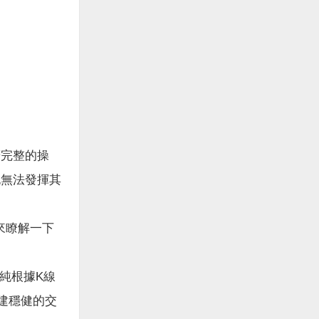
完整的操
也無法發揮其
來瞭解一下
單純根據K線
建穩健的交