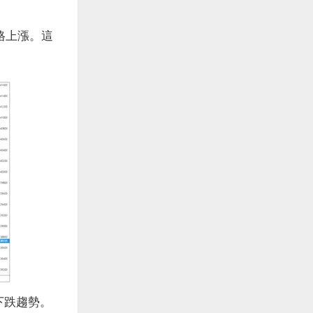
格上漲。這
下跌趨勢。