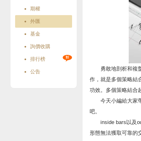
期權
外匯
基金
詢價收購
排行榜
勇敢地剖析和複盤自
公告
作，就是多個策略結
功效。多個策略結合
今天小編給大家帶來一
吧。
inside bars以
形態無法獲取可靠的