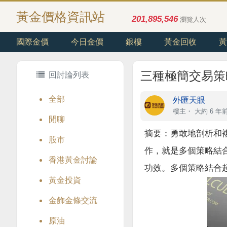
黃金價格資訊站
201,895,546
瀏覽人次
國際金價
今日金價
銀樓
黃金回收
黃
三種極簡交易策
回討論列表
全部
外匯天眼
樓主
・
大約 6 年
閒聊
摘要：
勇敢地剖析和
股市
作，就是多個策略結
香港黃金討論
功效。多個策略結合
黃金投資
金飾金條交流
原油