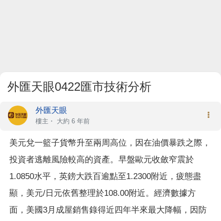
外匯天眼0422匯市技術分析
外匯天眼
樓主
・
大約 6 年前
美元兌一籃子貨幣升至兩周高位，因在油價暴跌之際，
投資者逃離風險較高的資產。早盤歐元收斂窄震於
1.0850水平，英鎊大跌百逾點至1.2300附近，疲態盡
顯，美元/日元依舊整理於108.00附近。經濟數據方
面，美國3月成屋銷售錄得近四年半來最大降幅，因防