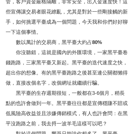
管，客戶資金嚴格隔離，非常安全，出入金速度快！這
些宣傳讓交易者眼花繚亂，尤其是對於一些剛接觸的新
手，如何挑選平臺成為一個問題，今天我和你們好好聊
一下這個事情。
數以萬計的交易商，黑平臺大約占80%
你沒聽錯，這就是國內的外匯環境，一家黑平臺卷
錢跑路，三家黑平臺又新起。黑平臺的迭代速度之快，
超出你的想像。有的黑平臺跑路之後甚至連公關都懶得
做，直接改個名字，改個網址就繼續行騙。
黑平臺的生存週期很短，一般都在3-6個月，稍長
點的也許會做到一年。黑平臺往往都是宣傳穩賺不賠或
低風險高收益並且涉嫌傳銷模式，有人也許會問：在黑
平沒跑路之前，我去捋一波羊毛這樣可以吧？
對於這個問題，響哥只能說你想多了，黑平臺——