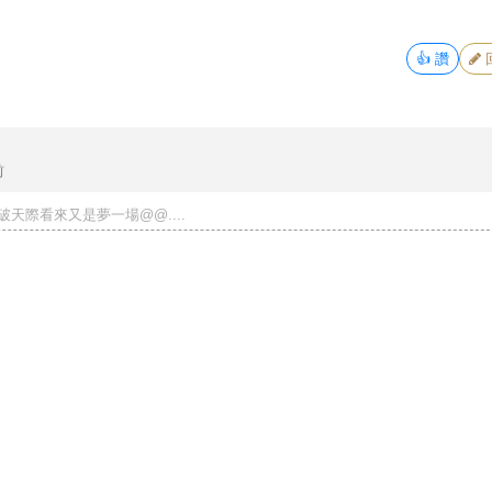
👍
讚
前
天際看來又是夢一場@@....