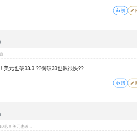
👍
讚
前
...
! 美元也破33.3 ??衝破33也飆很快??
👍
讚
前
吧 !! 美元也破...