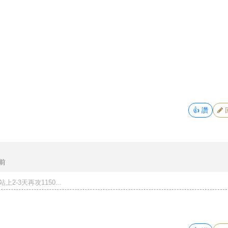
👍
讚
年前
站上2-3天再攻1150...