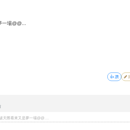
一場@@...
👍
讚
前
天際看來又是夢一場@@....