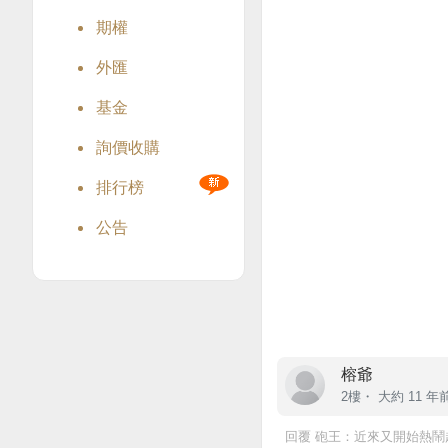
期權
外匯
基金
詢價收購
排行榜
公告
榕爺
2樓・
大約 11 年
回覆
砲王
：近來又開始熱鬧起來了 .