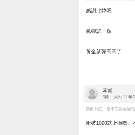
感謝北韓吧
氫彈試一顆
黃金就彈高高了
笨蛋
3樓・
大約 11 年
回覆
砲王
：近來又開始熱鬧起來了 .
衝破1090就上衝嚕