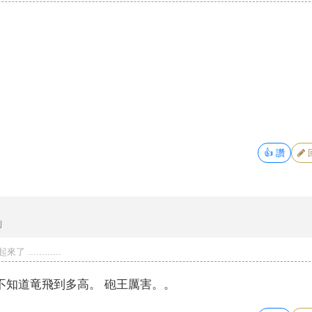
👍
讚
前
...........
。不知道竜飛到多高。 砲王厲害。。