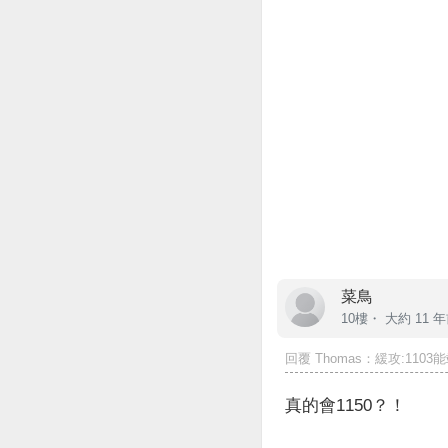
菜鳥
10樓・
大約 11 
回覆
Thomas
：緩攻:1103能
真的會1150？！