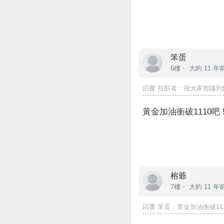
笨蛋
6樓・
大約 11 年
回覆
拉筋者
：祝大家都賺到飽
黃金加油衝破1110吧 !
榕爺
7樓・
大約 11 年
回覆
笨蛋
：黃金加油衝破1110