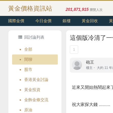
黃金價格資訊站
201,871,915
瀏覽人次
國際金價
今日金價
銀樓
黃金回收
黃
這個版冷清了一個多月 
回討論列表
全部
1
閒聊
砲王
樓主
・
大約 11 
股市
香港黃金討論
近來又開始熱鬧起來了 ...
黃金投資
金飾金條交流
祝大家探大錢 .........
原油