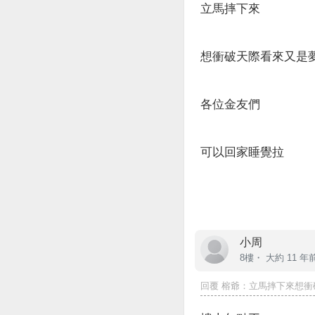
立馬摔下來
想衝破天際看來又是夢
各位金友們
可以回家睡覺拉
小周
8樓・
大約 11 年
回覆
榕爺
：立馬摔下來想衝破