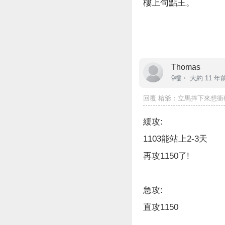
樓上句點王。
Thomas
9樓・
大約 11 年
回覆
榕爺
：立馬摔下來想衝破
緩攻:
1103能站上2-3天
再攻1150了!
急攻:
直攻1150