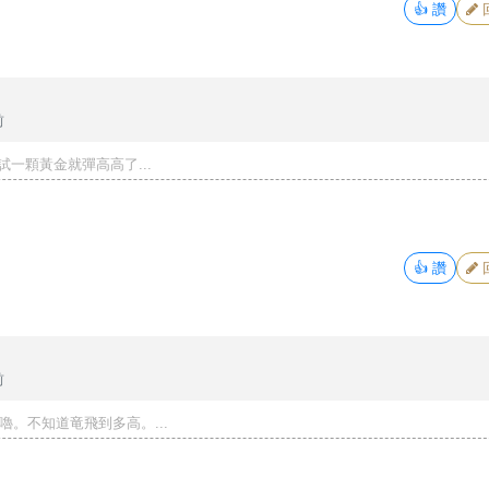
👍
讚
前
一顆黃金就彈高高了...
👍
讚
前
衝嚕。不知道竜飛到多高。...