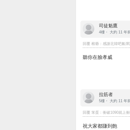
司徒魁鷹
4樓・
大約 11 年
回覆
榕爺
：感謝北韓吧氫彈試
聽你在臉孝威
拉筋者
5樓・
大約 11 年
回覆
笨蛋
：衝破1090就上
祝大家都賺到飽