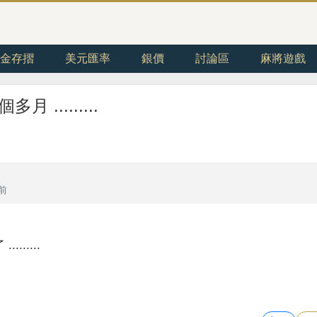
金存摺
美元匯率
銀價
討論區
麻將遊戲
.........
年前
......