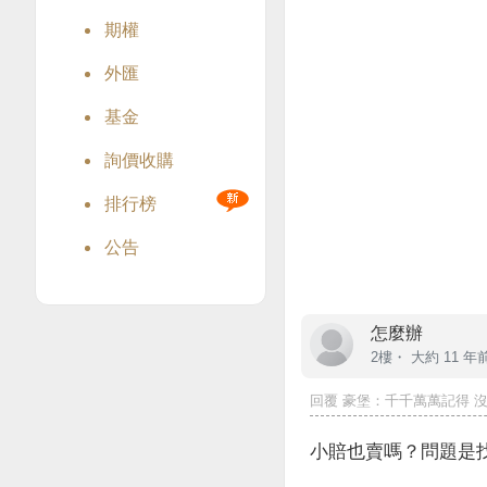
期權
外匯
基金
詢價收購
排行榜
公告
怎麼辦
2樓・
大約 11 年
回覆
豪堡
：千千萬萬記得 沒
小賠也賣嗎？問題是找