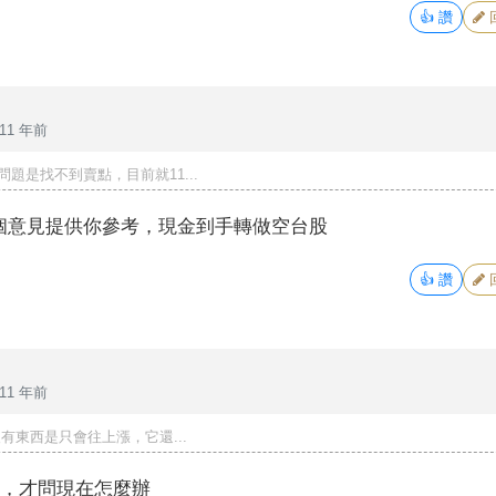
👍
讚
11 年前
題是找不到賣點，目前就11...
個意見提供你參考，現金到手轉做空台股
👍
讚
11 年前
有東西是只會往上漲，它還...
懂，才問現在怎麼辦