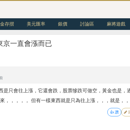
金存摺
美元匯率
銀價
討論區
麻將遊戲
東京一直會漲而已
年前
東西是只會往上漲，它還會跌，股票慘跌可做空，黃金也是，
回來，，，，， 但有一樣東西就是只為往上漲，，，就是，
👍
讚