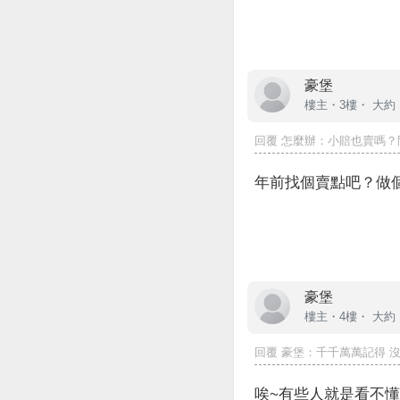
豪堡
樓主
・3樓・
大約 
回覆
怎麼辦
：小賠也賣嗎？問
年前找個賣點吧？做
豪堡
樓主
・4樓・
大約 
回覆
豪堡
：千千萬萬記得 沒
唉~有些人就是看不