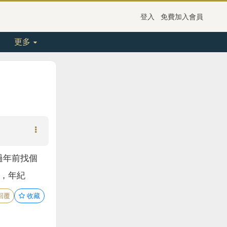
登入
免費加入會員
更多
過年前找個
，，年紀
回覆
收藏