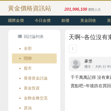
黃金價格資訊站
201,996,108
瀏覽人次
國際金價
今日金價
銀樓
黃金回收
黃
天啊~各位沒有
回討論列表
全部
1
閒聊
豪堡
樓主
・
大約 11 
股市
千千萬萬記得 沒有
香港黃金討論
賣點吧~年後跌在買
黃金投資
金飾金條交流
原油