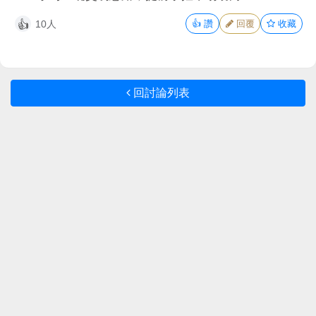
10人
👍
讚
回覆
收藏
👍
回討論列表