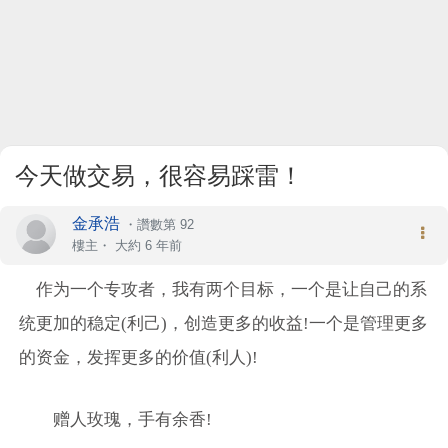
今天做交易，很容易踩雷！
金承浩
・
讚數第 92
樓主
・
大約 6 年前
作为一个专攻者，我有两个目标，一个是让自己的系
统更加的稳定(利己)，创造更多的收益!一个是管理更多
的资金，发挥更多的价值(利人)!
赠人玫瑰，手有余香!