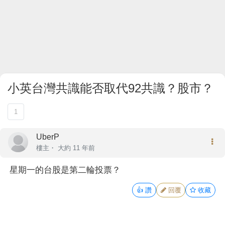
小英台灣共識能否取代92共識？股市？
1
UberP
樓主
・
大約 11 年前
星期一的台股是第二輪投票？
👍
讚
回覆
收藏