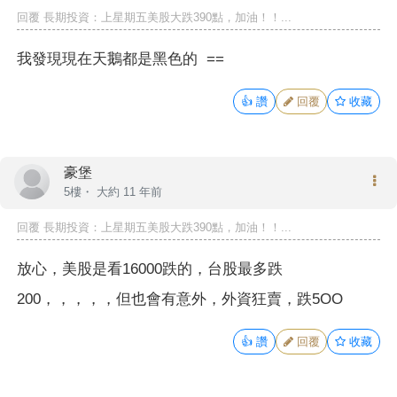
回覆
長期投資
：上星期五美股大跌390點，加油！！...
我發現現在天鵝都是黑色的 ==
👍
讚
回覆
收藏
豪堡
5樓・
大約 11 年前
回覆
長期投資
：上星期五美股大跌390點，加油！！...
放心，美股是看16000跌的，台股最多跌
200，，，，，但也會有意外，外資狂賣，跌5OO
👍
讚
回覆
收藏