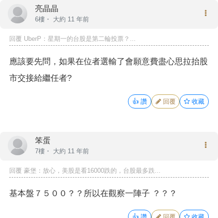
亮晶晶
6樓・
大約 11 年前
回覆
UberP
：星期一的台股是第二輪投票？...
應該要先問，如果在位者選輸了會願意費盡心思拉抬股
市交接給繼任者?
👍
讚
回覆
收藏
笨蛋
7樓・
大約 11 年前
回覆
豪堡
：放心，美股是看16000跌的，台股最多跌...
基本盤７５００？？所以在觀察一陣子 ？？？
👍
讚
回覆
收藏