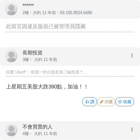
******
2樓・
大約 11 年前
・59.105.9524.b686
此留言因違反版規已被管理員隱藏
長期投資
3樓・
大約 11 年前
回覆
UberP
：星期一的台股是第二輪投票？...
上星期五美股大跌390點，加油！！
👍
讚
回覆
收藏
不會買賣的人
4樓・
大約 11 年前