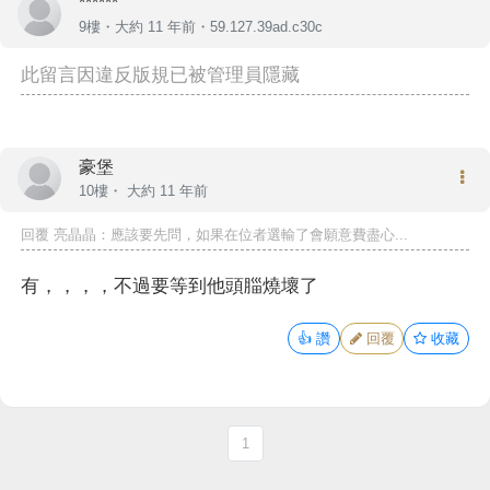
******
9樓・
大約 11 年前
・59.127.39ad.c30c
此留言因違反版規已被管理員隱藏
豪堡
10樓・
大約 11 年前
回覆
亮晶晶
：應該要先問，如果在位者選輸了會願意費盡心...
有，，，，不過要等到他頭䐉燒壞了
👍
讚
回覆
收藏
1