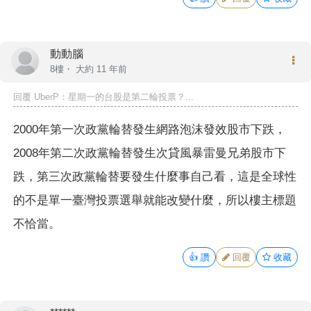
動動腦
8樓・
大約 11 年前
回覆
UberP
：星期一的台股是第二輪投票？...
2000年第一次政黨輪替發生網路泡沫發效股市下跌，
2008年第二次政黨輪替發生次貸風暴雷曼兄弟股市下
跌，第三次政黨輪替要發生什麼事自己看，這是全球性
的不是單一臺灣投票選舉就能改變什麼，所以樓主標題
不恰當。
👍
讚
回覆
收藏