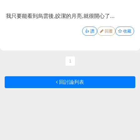
我只要能看到烏雲後,皎潔的月亮,就很開心了...
👍
讚
回覆
收藏
1
回討論列表