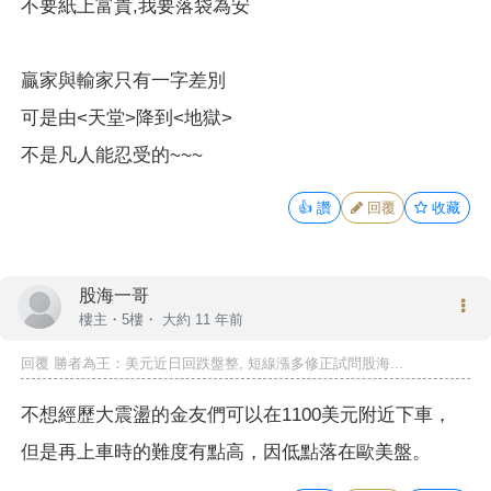
不要紙上富貴,我要落袋為安
贏家與輸家只有一字差別
可是由<天堂>降到<地獄>
不是凡人能忍受的~~~
👍
讚
回覆
收藏
股海一哥
樓主
・5樓・
大約 11 年前
回覆
勝者為王
：美元近日回跌盤整, 短線漲多修正試問股海...
不想經歷大震盪的金友們可以在1100美元附近下車，
但是再上車時的難度有點高，因低點落在歐美盤。