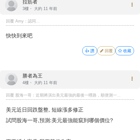
拉筋者
3樓・
大約 11 年前
回覆
Amy
：認同...
快快到來吧
👍
讚
回覆
收藏
勝者為王
4樓・
大約 11 年前
回覆
股海一哥
：近期將演出美元最強的最後一哩路，順便測一...
美元近日回跌盤整, 短線漲多修正
試問股海一哥,預測:美元最強能竄到哪個價位?