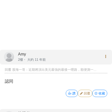
Amy
2樓・
大約 11 年前
回覆
股海一哥
：近期將演出美元最強的最後一哩路，順便測一...
認同
👍
讚
回覆
收藏