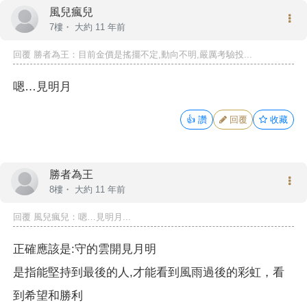
風兒瘋兒
7樓・
大約 11 年前
回覆
勝者為王
：目前金價是搖擺不定,動向不明,嚴厲考驗投...
嗯…見明月
👍
讚
回覆
收藏
勝者為王
8樓・
大約 11 年前
回覆
風兒瘋兒
：嗯…見明月...
正確應該是:守的雲開見月明
是指能堅持到最後的人,才能看到風雨過後的彩虹，看
到希望和勝利