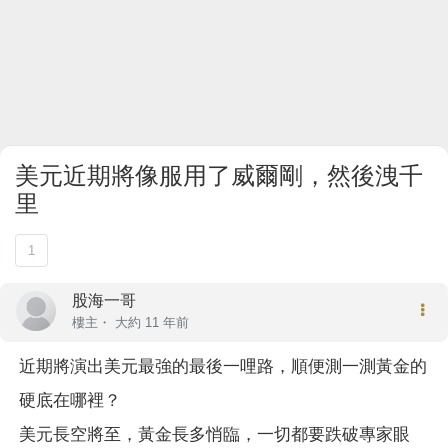
美元近期將像服用了威爾剛，然後洩千
里
1
股海一哥
樓主
・
大約 11 年前
近期將演出美元最強的最後一哩路，順便測一測黃金的
硬底在哪裡？
美元長空將至，黃金長多悄臨，一切都要跌破專家眼