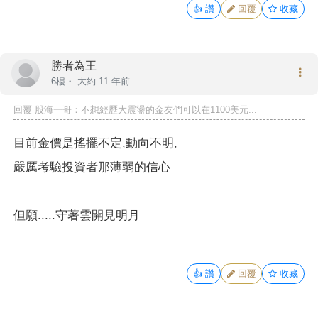
👍
讚
回覆
收藏
勝者為王
6樓・
大約 11 年前
回覆
股海一哥
：不想經歷大震盪的金友們可以在1100美元...
目前金價是搖擺不定,動向不明,
嚴厲考驗投資者那薄弱的信心
但願.....守著雲開見明月
👍
讚
回覆
收藏