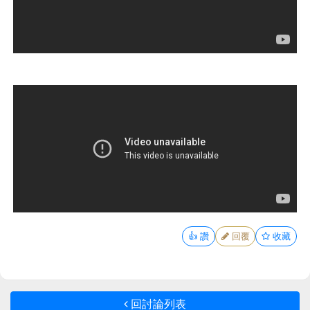
👍
讚
回覆
收藏
回討論列表