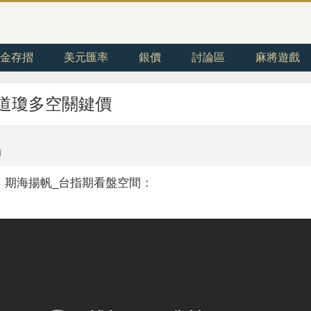
金存摺
美元匯率
銀價
討論區
麻將遊戲
小道瓊多空關鍵價
前
。期海揚帆_台指期看盤空間：