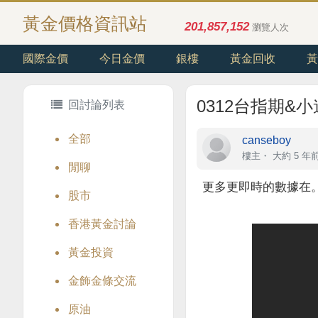
黃金價格資訊站
201,857,152
瀏覽人次
國際金價
今日金價
銀樓
黃金回收
黃
0312台指期&
回討論列表
全部
canseboy
樓主
・
大約 5 年
閒聊
更多更即時的數據在
股市
香港黃金討論
黃金投資
金飾金條交流
原油