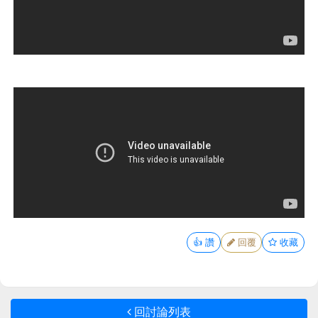
👍
讚
回覆
收藏
回討論列表