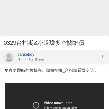
0329台指期&小道瓊多空關鍵價
canseboy
樓主
・
大約 5 年前
更多更即時的數據在。期海揚帆_台指期看盤空間：