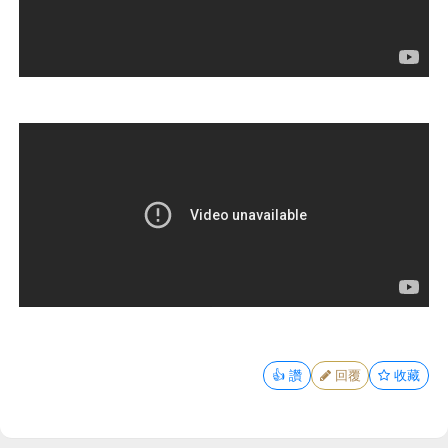
👍
讚
回覆
收藏