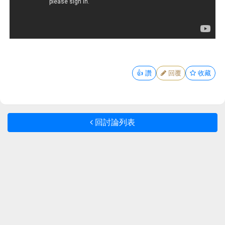
👍
讚
回覆
收藏
回討論列表