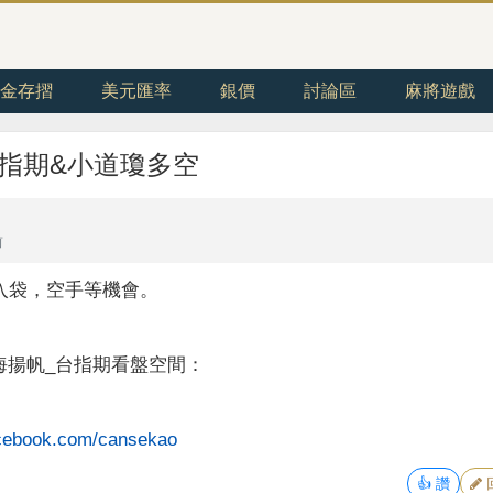
金存摺
美元匯率
銀價
討論區
麻將遊戲
日)台指期&小道瓊多空
前
入袋，空手等機會。
海揚帆_台指期看盤空間：
acebook.com/cansekao
👍
讚