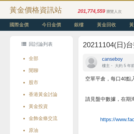
黃金價格資訊站
201,774,559
瀏覽人次
國際金價
今日金價
銀樓
黃金回收
黃
20211104(
回討論列表
全部
canseboy
樓主
・
大約 5 年
閒聊
空單平倉，每口40點
股市
香港黃金討論
請見盤中數據，在期
黃金投資
金飾金條交流
https://www.f
原油