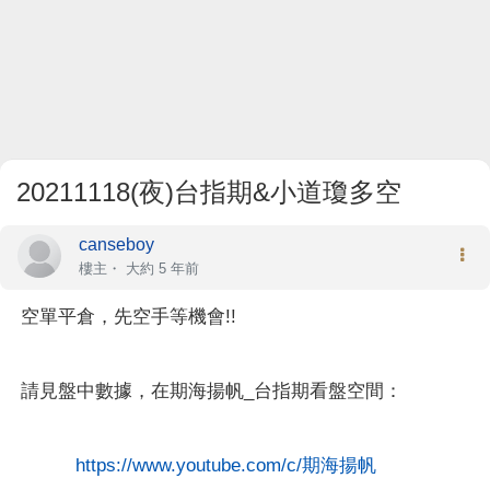
20211118(夜)台指期&小道瓊多空
canseboy
樓主
・
大約 5 年前
空單平倉，先空手等機會!!
請見盤中數據，在期海揚帆_台指期看盤空間：
https://www.youtube.com/c/期海揚帆