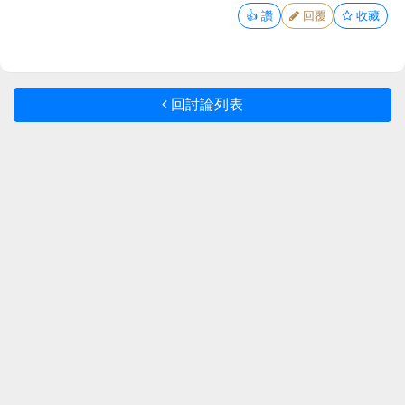
👍
讚
回覆
收藏
回討論列表