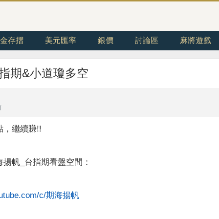
金存摺
美元匯率
銀價
討論區
麻將遊戲
日)台指期&小道瓊多空
前
，繼續賺!!
海揚帆_台指期看盤空間：
youtube.com/c/期海揚帆