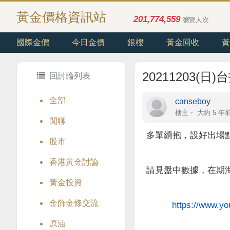
黃金價格資訊站
201,774,559
瀏覽人次
國際金價
今日金價
銀樓
黃金回收
黃
20211203(
回討論列表
全部
canseboy
樓主
・
大約 5 年
閒聊
多單續抱，設好出場點
股市
香港黃金討論
請見盤中數據，在期
黃金投資
金飾金條交流
https://www.
原油