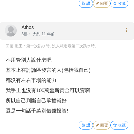
👍
讚
回覆
收藏
Athos
3樓・
大約 11 年前
回覆
砲王
：第一次跳水時, 沒人喊進場第二次跳水時,...
不用管別人說什麼吧
基本上在討論區發言的人(包括我自己)
都沒有左右市場的能力
我手上也沒有100萬盎斯黃金可以賣啊
所以自己判斷自己承擔就好
還是一句話千萬別借錢投資!
👍
讚
回覆
收藏