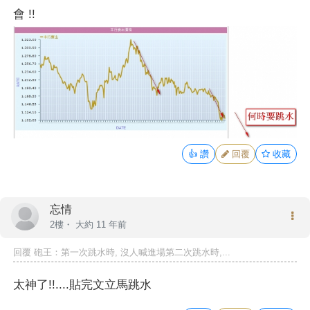
會 !!
👍
讚
回覆
收藏
忘情
2樓・
大約 11 年前
回覆
砲王
：第一次跳水時, 沒人喊進場第二次跳水時,...
太神了!!....貼完文立馬跳水