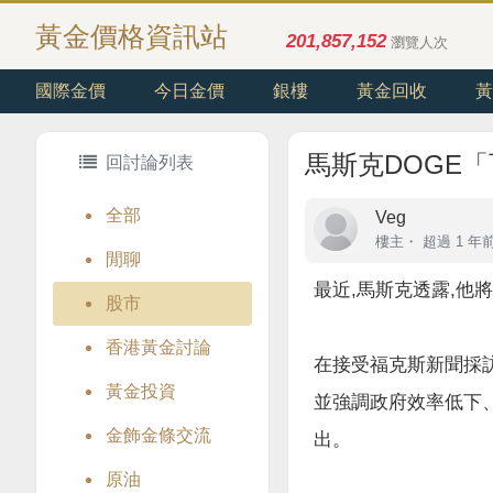
黃金價格資訊站
201,857,152
瀏覽人次
國際金價
今日金價
銀樓
黃金回收
黃
馬斯克DOGE
回討論列表
全部
Veg
樓主
・
超過 1 年
閒聊
最近,馬斯克透露,他
股市
香港黃金討論
在接受福克斯新聞採訪
黃金投資
並強調政府效率低下、
金飾金條交流
出。
原油