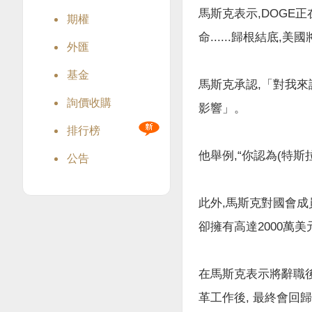
馬斯克表示,DOGE
期權
命......歸根結底,
外匯
基金
馬斯克承認,「對我來
詢價收購
影響」。
排行榜
他舉例,“你認為(特
公告
此外,馬斯克對國會成
卻擁有高達2000萬
在馬斯克表示將辭職
革工作後, 最終會回