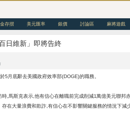
金存摺
美元匯率
銀價
討論區
麻將遊戲
「百日維新」即將告終
前
將於5月底辭去美國政府效率部(DOGE)的職務。
時,馬斯克表示,他有信心在離職前完成削減1萬億美元聯邦赤
存在大量浪費和欺詐,有信心在不影響關鍵服務的情況下減少 