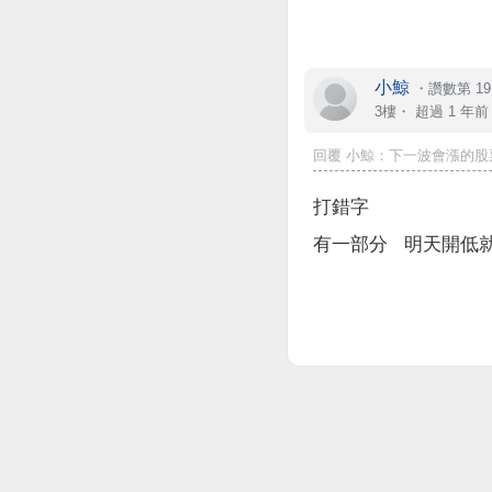
小鯨
・
讚數第 19
3樓・
超過 1 年前
回覆 小鯨：下一波會漲的股票 :&
打錯字
有一部分 明天開低