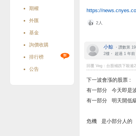
期權
https://news.cnyes.c
外匯
2人
👍
基金
詢價收購
小鯨
・
讚數第 19
2樓・
超過 1 年前
排行榜
回覆
Veg
：台股補跌下殺逾2千
公告
下一波會漲的股票 :
有一部分 今天即是
有一部分 明天開低
危機 是小部分人的