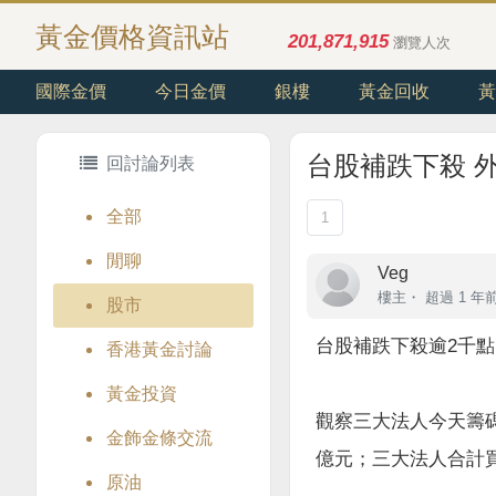
黃金價格資訊站
201,871,915
瀏覽人次
國際金價
今日金價
銀樓
黃金回收
黃
台股補跌下殺 外
回討論列表
全部
1
閒聊
Veg
樓主
・
超過 1 年
股市
台股補跌下殺逾2千點 
香港黃金討論
黃金投資
觀察三大法人今天籌碼動向
金飾金條交流
億元；三大法人合計買超 
原油