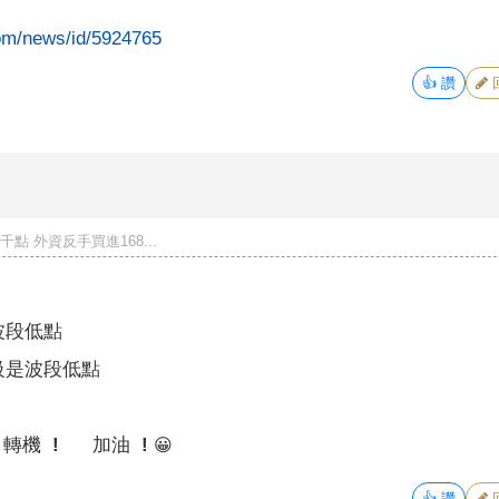
om/news/id/5924765
👍
讚
點 外資反手買進168...
波段低點
級是波段低點
 轉機 !
加油 !
😀
👍
讚