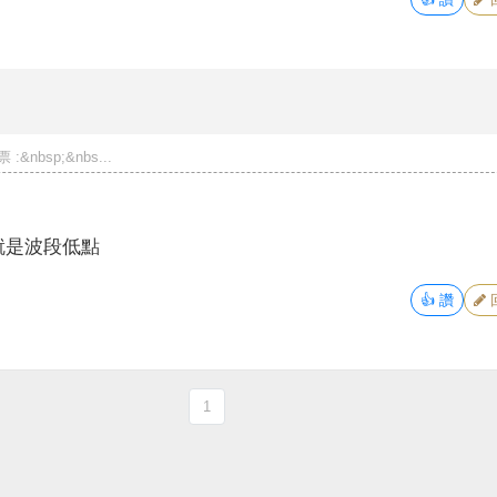
nbsp;&nbs...
就
是波段低點
👍
讚
1