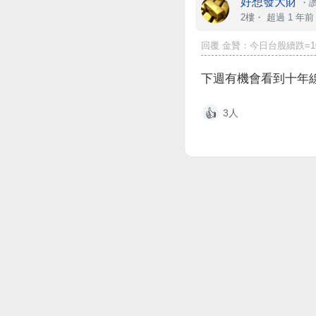
好想發大財
・
讚
2樓・
超過 1 年前
回覆 金贊：今日台股續跌=1068元
下週有機會看到十年線
3人
👍