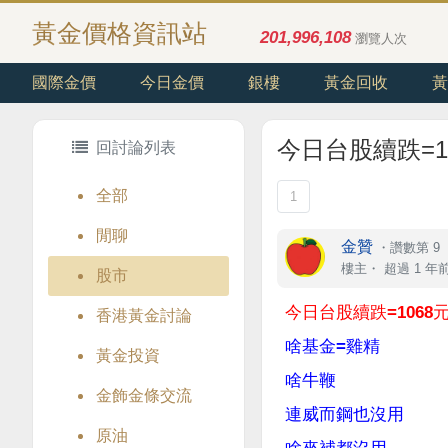
黃金價格資訊站
201,996,108
瀏覽人次
國際金價
今日金價
銀樓
黃金回收
黃
今日台股續跌=1
回討論列表
全部
1
閒聊
金贊
・
讚數第 9
樓主
・
超過 1 年
股市
今日台股續跌=1068元
香港黃金討論
啥基金=雞精
黃金投資
啥牛鞭
金飾金條交流
連威而鋼也沒用
原油