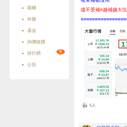
啥來補都沒用
期權
虛不受補=越補越大
外匯
================
基金
詢價收購
排行榜
公告
5人
👍