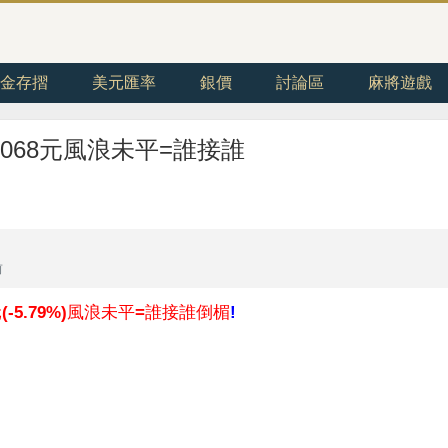
金存摺
美元匯率
銀價
討論區
麻將遊戲
068元風浪未平=誰接誰
前
(-5.79%)風浪未平=誰接誰倒楣
!