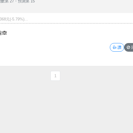
數第 27
・
預測第 15
(-5.79%)...
🙈
👍
讚
1