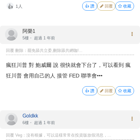
1人
👍
讚
回覆
收藏
👍
阿榮1
5樓・
超過 1 年前
回覆
刪除
：罷免舔共立委,刪除舔共網咖!...
瘋狂川普 對 鮑威爾 說 很快就會下台了，可以看到 瘋
狂川普 會用自己的人 接管 FED 聯準會•••
👍
讚
回覆
收藏
Goldkk
6樓・
超過 1 年前
回覆
Veg
：沒有根據，可以這樣常常在投資版放假消息，...