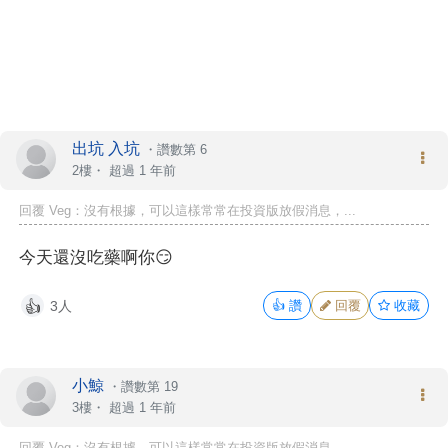
出坑 入坑
・
讚數第 6
2樓・
超過 1 年前
回覆
Veg
：沒有根據，可以這樣常常在投資版放假消息，...
今天還沒吃藥啊你😏
3人
👍
讚
回覆
收藏
👍
小鯨
・
讚數第 19
3樓・
超過 1 年前
回覆
Veg
：沒有根據，可以這樣常常在投資版放假消息，...