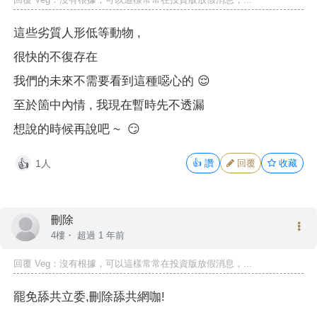
這些劣質人形低等動物 ,
很快的不復存在
我們的未來不需要看到這種噁心的 😌
至於箇中內情 , 我現在暫時先不透漏
想說的時候再說吧 ~ 😏
1人
👍
讚
回覆
收藏
👍
刪除
4樓・
超過 1 年前
回覆
Veg
：沒有根據，可以這樣常常在投資版放假消息，...
罷免舔共立委,刪除舔共網咖!