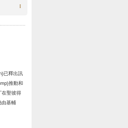
tin)已釋出訊
mp)推動和
丁在聖彼得
分仍由基輔