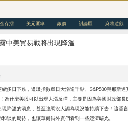
金存摺
美元匯率
銀價
討論區
麻將遊戲
露中美貿易戰將出現降溫
前
續多日下跌，道瓊指數單日大漲逾千點、S&P500與那斯達
71%！為什麼美股可以出現大漲反彈，主要是因為美國財政部長Be
出現降溫的消息，甚至強調沒人認為現況能持續下去！這番
功和談的期待，也讓華爾街外資們看到一些經濟曙光。