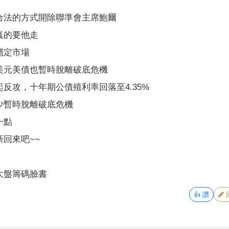
合法的方式開除聯準會主席鮑爾
真的要他走
穩定市場
美元美債也暫時脫離破底危機
反攻，十年期公債殖利率回落至4.35%
少暫時脫離破底危機
一點
回來吧~~
大盤籌碼臉書
👍
讚