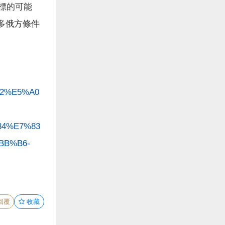
目標的可能
多俄方條件
82%E5%A0
4%E7%83
BB%B6-
回覆
收藏