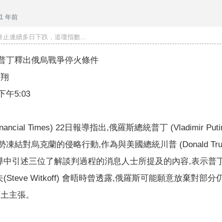
1 年前
止連續多日下跌，道瓊指數...
傳普丁釋出俄烏戰爭停火條件
梓翔
下午5:03
ncial Times) 22日報導指出,俄羅斯總統普丁 (Vladimir Pu
凍結對烏克蘭的侵略行動,作為與美國總統川普 (Donald Tru
導中引述三位了解談判過程的消息人士所提及的內容,表示普
Steve Witkoff) 會晤時曾透露,俄羅斯可能願意放棄對部
蘭領土主張。