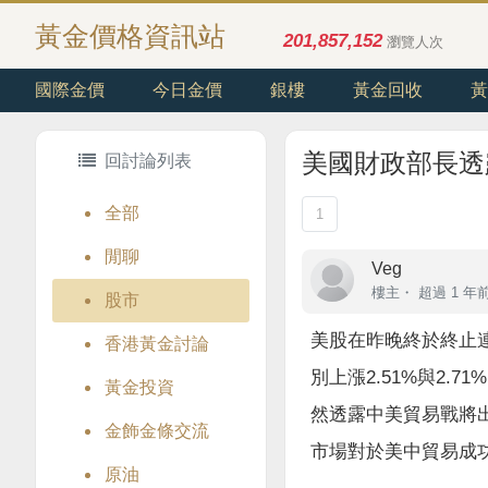
黃金價格資訊站
201,857,152
瀏覽人次
國際金價
今日金價
銀樓
黃金回收
黃
美國財政部長透
回討論列表
全部
1
閒聊
Veg
樓主
・
超過 1 年
股市
美股在昨晚終於終止連
香港黃金討論
別上漲2.51%與2.
黃金投資
然透露中美貿易戰將
金飾金條交流
市場對於美中貿易成
原油