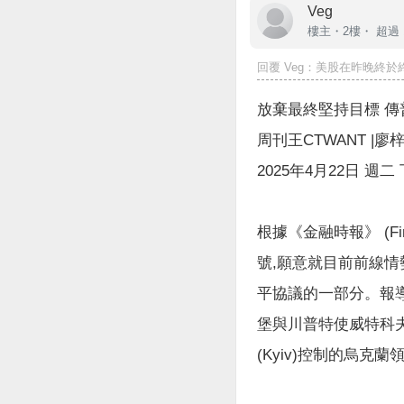
Veg
樓主
・2樓・
超過 
回覆
Veg
：美股在昨晚終於終
放棄最終堅持目標 
周刊王CTWANT |廖
2025年4月22日 週二 
根據《金融時報》 (Fina
號,願意就目前前線情勢
平協議的一部分。報
堡與川普特使威特科夫(
(Kyiv)控制的烏克