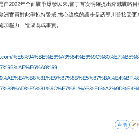
是自2022年全面戰爭爆發以來,普丁首次明確提出縮減戰略
與歐洲官員對此舉抱持警戒,擔心這樣的讓步是誘導川普接受更
蘭施加壓力、造成既成事實。
yahoo.com/%E6%94%BE%E6%A3%84%E6%9C%80%E7%B5%
7%9B%AE%E6%A8%99-
9%AE%E4%B8%81%E9%87%8B%E5%87%BA%E4%BF%8
7%88%AD%E5%81%9C%E7%81%AB%E6%A2%9D%E4%
👍
讚