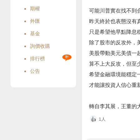
期權
可能川普實在找不到
外匯
昨天終於也表態沒有
只是希望他早點降息
基金
除了股市的反攻外，
詢價收購
美股帶動美元美債一起
排行榜
算不上大反攻，但至
公告
希望金融環境能穩定
才能讓投資人信心重新
轉自李其展，王董的
1人
👍