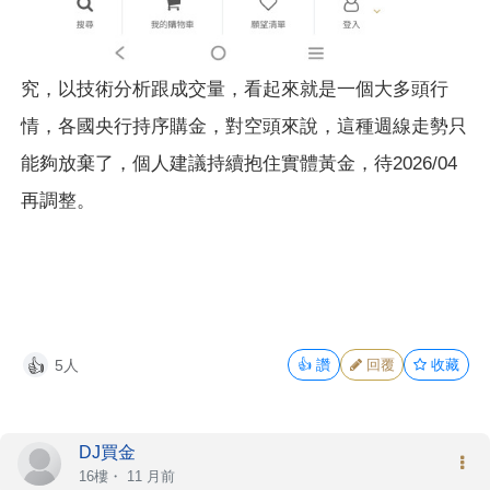
究，以技術分析跟成交量，看起來就是一個大多頭行
情，各國央行持序購金，對空頭來說，這種週線走勢只
能夠放棄了，個人建議持續抱住實體黃金，待2026/04
再調整。
5人
👍
讚
回覆
收藏
👍
DJ買金
16樓・
11 月前