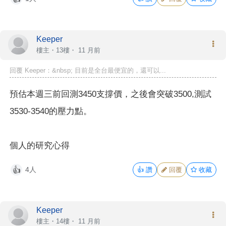
Keeper
樓主
・13樓・
11 月前
回覆 Keeper：&nbsp; 目前是全台最便宜的，還可以...
預估本週三前回測3450支撐價，之後會突破3500,測試
3530-3540的壓力點。
個人的研究心得
4人
👍
讚
回覆
收藏
👍
Keeper
樓主
・14樓・
11 月前