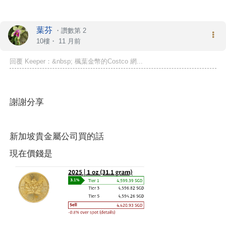
葉芬
・
讚數第 2
10樓・
11 月前
回覆 Keeper：&nbsp; 楓葉金幣的Costco 網...
謝謝分享
新加坡貴金屬公司買的話
現在價錢是