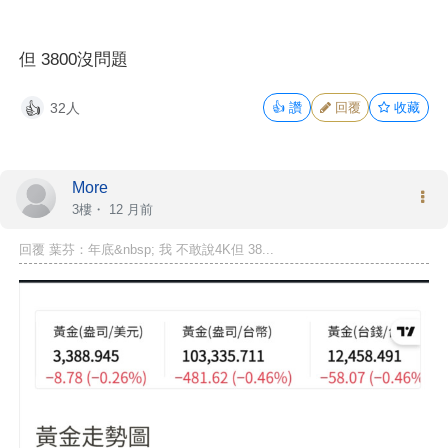
但 3800沒問題
32人
👍
讚
回覆
收藏
👍
More
3樓・
12 月前
回覆 葉芬：年底&nbsp; 我 不敢說4K但 38...