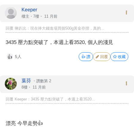
Keeper
樓主
・7樓・
11 月前
回覆 揪叭比：現在捧大錢進場買個500g黃金存摺，真的...
3435 壓力點突破了，本週上看3520, 個人的淺見
5人
👍
讚
回覆
收藏
👍
葉芬
・
讚數第 2
8樓・
11 月前
回覆 Keeper：3435 壓力點突破了，本週上看3520...
漂亮 今早走勢👍