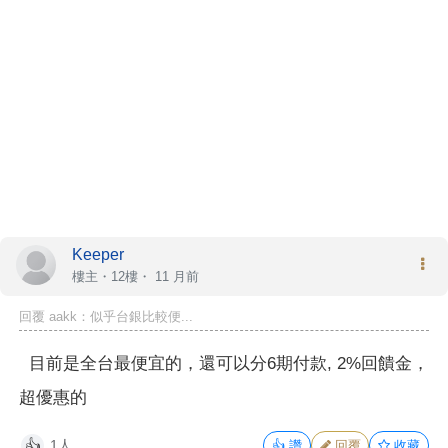
Keeper
樓主
・12樓・
11 月前
回覆 aakk：似乎台銀比較便...
目前是全台最便宜的，還可以分6期付款, 2%回饋金，
超優惠的
1人
👍
讚
回覆
收藏
👍