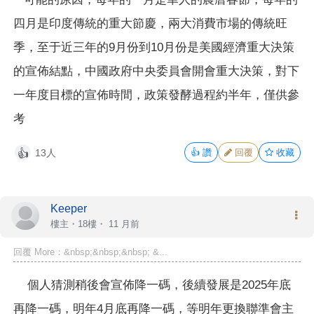
四月是印度傳統的重大節慶，兩大消費市場的傳統旺
季，至于近三年的9月份到10月份是美國經濟重大決策
的宣佈結點，中國政府中央委員會開會重大決策，對下
一年度目標的宣佈時間，政策發酵過程約半年，僅供參
考
13人
👍
讚
回覆
收藏
👍
Keeper
樓主
・18樓・
11 月前
回覆 More：&nbsp;&nbsp;&nbsp; &...
個人猜測稍後會宣佈降一碼，後續發展是2025年底
再降一碼，明年4月底再降一碼，等明年更換聯準會主