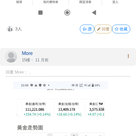
3人
👍
讚
回覆
收藏
👍
More
15樓・
11 月前
回覆 More：...