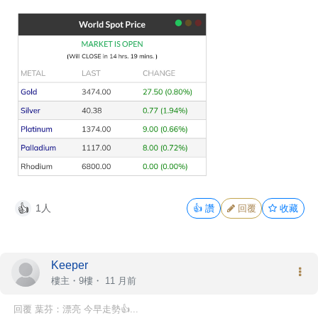
1人
👍
讚
回覆
收藏
👍
Keeper
樓主
・9樓・
11 月前
回覆 葉芬：漂亮 今早走勢👍...