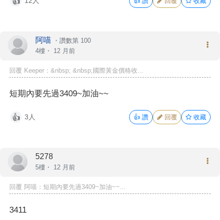
12人
👍
讚
回覆
收藏
👍
阿喵
・
讚數第 100
4樓・
12 月前
回覆 Keeper：&nbsp; &nbsp;國際黃金價格收...
短期內要先過3409~加油~~
3人
👍
讚
回覆
收藏
👍
5278
5樓・
12 月前
回覆 阿喵：短期內要先過3409~加油~~...
3411