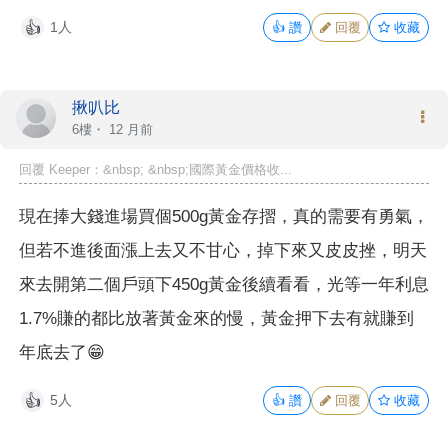
1人
👍
讚
回覆
收藏
👍
揪叭比
6樓・
12 月前
回覆 Keeper：&nbsp; &nbsp;國際黃金價格收...
現在捧大錢進場買個500g黃金存摺，真的需要有勇氣，
但若不進後面漲上去又不甘心，掉下來又皮皮挫，明天
來去開第二個戶頭下450g黃金後續看看，光等一年利息
1.7%賺的都比放著黃金來的慢，黃金押下去有就賺到
年底去了😁
5人
👍
讚
回覆
收藏
👍