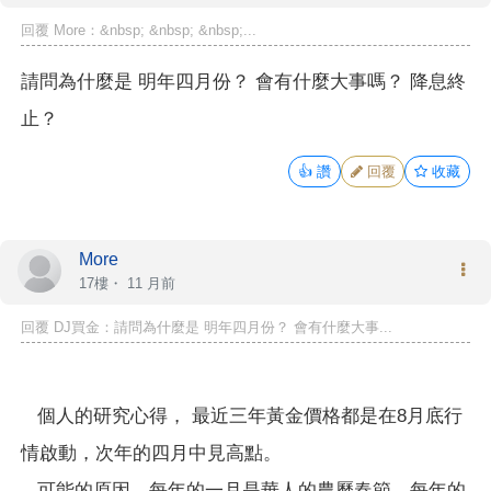
回覆 More：&nbsp; &nbsp; &nbsp;...
請問為什麼是 明年四月份？ 會有什麼大事嗎？ 降息終
止？
👍
讚
回覆
收藏
More
17樓・
11 月前
回覆 DJ買金：請問為什麼是 明年四月份？ 會有什麼大事...
個人的研究心得， 最近三年黃金價格都是在8月底行
情啟動，次年的四月中見高點。
可能的原因，每年的一月是華人的農曆春節，每年的