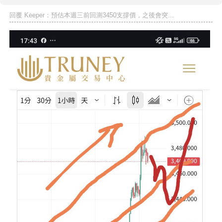
回覆 Keeper：預估本週三前回測3450支撐價，之後會突...