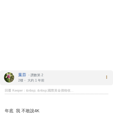
葉芬
・
讚數第 2
2樓・
大約 1 年前
回覆 Keeper：&nbsp; &nbsp;國際黃金價格收...
年底 我 不敢說4K