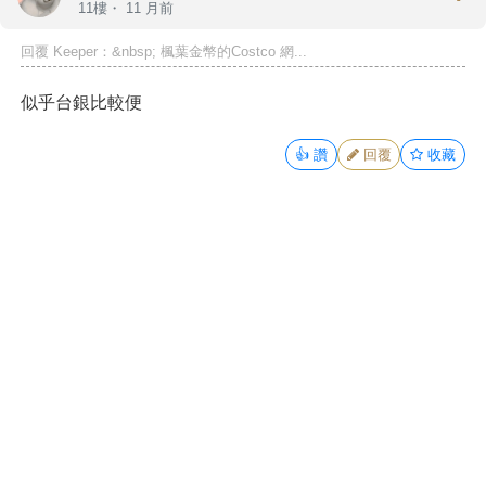
11樓・
11 月前
回覆 Keeper：&nbsp; 楓葉金幣的Costco 網...
似乎台銀比較便
👍
讚
回覆
收藏