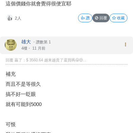
這個價錢你就會覺得很便宜耶
2人
👍
讚
回覆
收藏
👍
雄大
・
讚數第 1
4樓・
11 月前
回覆 贏了：$ 3560.64 越來越貴了還買嗎🤤🤑...
補充
而且不是等很久
搞不好一眨眼
就有可能到5000
可恨