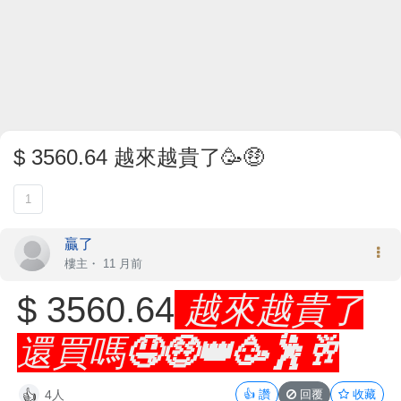
$ 3560.64 越來越貴了🥳🤑
1
贏了
樓主
・
11 月前
$ 3560.64
越來越貴了
還買嗎🤤🤑👑🥳🕺🥂
4人
👍
讚
回覆
收藏
👍