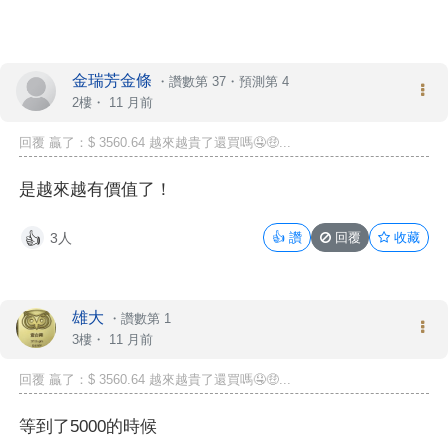
金瑞芳金條
・
讚數第 37
・
預測第 4
2樓・
11 月前
回覆 贏了：$ 3560.64 越來越貴了還買嗎🤤🤑...
是越來越有價值了！
3人
👍
讚
回覆
收藏
👍
雄大
・
讚數第 1
3樓・
11 月前
回覆 贏了：$ 3560.64 越來越貴了還買嗎🤤🤑...
等到了5000的時候