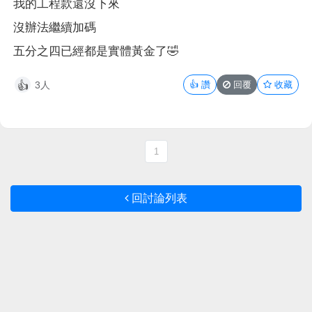
我的工程款還沒下來
沒辦法繼續加碼
五分之四已經都是實體黃金了🤣
3人
👍
讚
回覆
收藏
👍
1
回討論列表