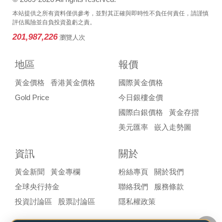
本站提供之所有資料僅供參考，並對其正確與即時性不負任何責任，請謹慎
評估風險並自負投資盈虧之責。
201,987,226
瀏覽人次
地區
報價
黃金價格
香港黃金價格
國際黃金價格
Gold Price
今日銀樓金價
國際白銀價格
黃金存摺
美元匯率
嵌入走勢圖
資訊
關於
黃金新聞
黃金專欄
粉絲專頁
關於我們
全球央行持金
聯絡我們
服務條款
投資討論區
股票討論區
隱私權政策