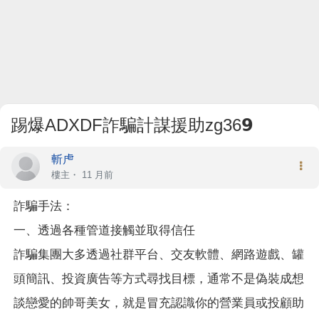
踢爆ADXDF詐騙計謀援助zg36𝟵
斬虍
樓主
・
11 月前
詐騙手法：
一、透過各種管道接觸並取得信任
詐騙集團大多透過社群平台、交友軟體、網路遊戲、罐
頭簡訊、投資廣告等方式尋找目標，通常不是偽裝成想
談戀愛的帥哥美女，就是冒充認識你的營業員或投顧助