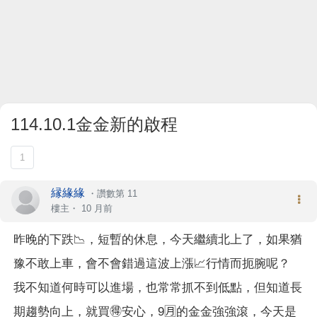
114.10.1金金新的啟程
1
縁緣緣
・
讚數第 11
樓主
・
10 月前
昨晚的下跌📉，短暫的休息，今天繼續北上了，如果猶
豫不敢上車，會不會錯過這波上漲📈行情而扼腕呢？
我不知道何時可以進場，也常常抓不到低點，但知道長
期趨勢向上，就買🉐安心，9🈷️的金金強強滾，今天是