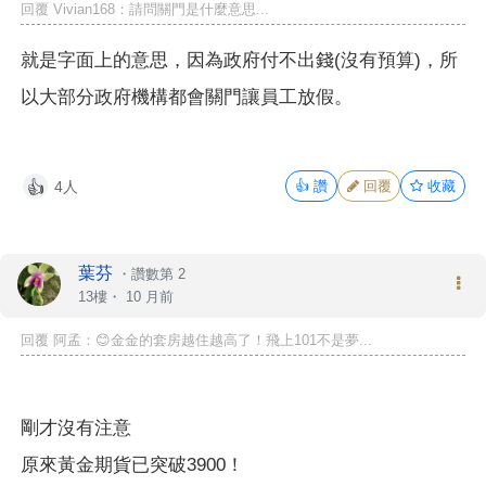
回覆 Vivian168：請問關門是什麼意思...
就是字面上的意思，因為政府付不出錢(沒有預算)，所
以大部分政府機構都會關門讓員工放假。
4人
👍
讚
回覆
收藏
👍
葉芬
・
讚數第 2
13樓・
10 月前
回覆 阿孟：😊金金的套房越住越高了！飛上101不是夢...
剛才沒有注意
原來黃金期貨已突破3900！