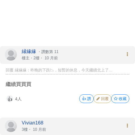
縁緣緣
・
讚數第 11
樓主
・2樓・
10 月前
回覆 縁緣緣：昨晚的下跌📉，短暫的休息，今天繼續北上了...
繼續買買買
4人
👍
讚
回覆
收藏
👍
Vivian168
3樓・
10 月前