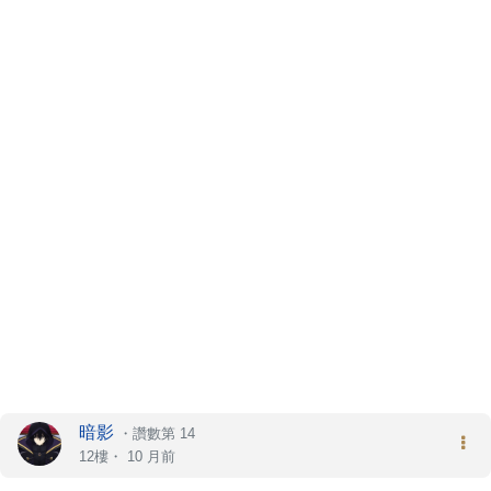
暗影
・
讚數第 14
12樓・
10 月前