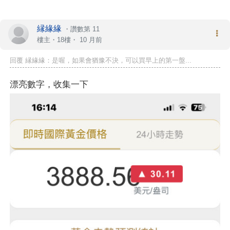
縁緣緣
・
讚數第 11
樓主
・18樓・
10 月前
回覆 縁緣緣：是喔，如果會猶豫不決，可以買早上的第一盤...
漂亮數字，收集一下