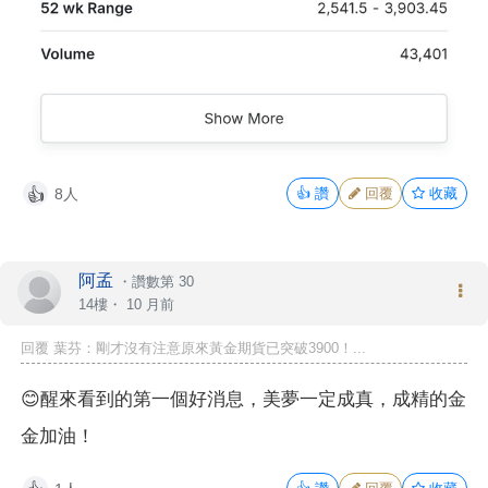
8人
👍
讚
回覆
收藏
👍
阿孟
・
讚數第 30
14樓・
10 月前
回覆 葉芬：剛才沒有注意原來黃金期貨已突破3900！...
😊醒來看到的第一個好消息，美夢一定成真，成精的金
金加油！