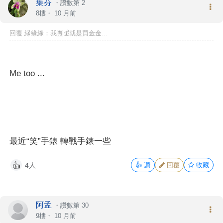
葉芬
・
讚數第 2
8樓・
10 月前
回覆 縁緣緣：我🈶💰就是買金金...
Me too ...
最近“笑”手錶 轉戰手錶一些
4人
👍
讚
回覆
收藏
👍
阿孟
・
讚數第 30
9樓・
10 月前