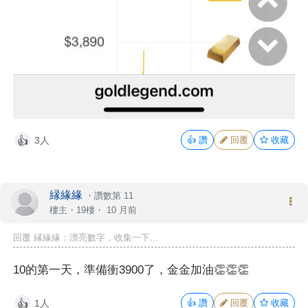
3人
👍
讚
回覆
收藏
👍
縁緣緣
・
讚數第 11
樓主
・19樓・
10 月前
回覆 縁緣緣：漂亮數字，收集一下...
10的第一天，準備衝3900了，金金加油👏👏👏
1人
👍
讚
回覆
收藏
👍