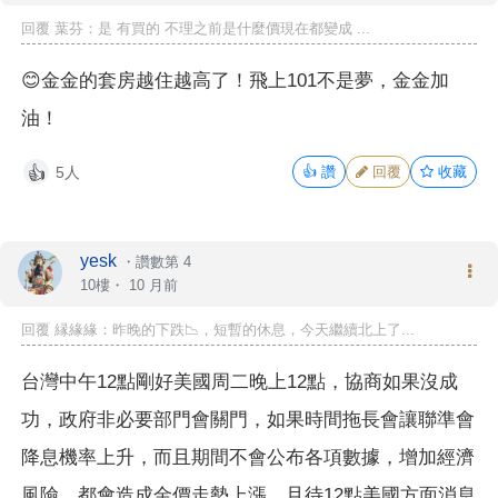
回覆 葉芬：是 有買的 不理之前是什麼價現在都變成 ...
😊金金的套房越住越高了！飛上101不是夢，金金加
油！
5人
👍
讚
回覆
收藏
👍
yesk
・
讚數第 4
10樓・
10 月前
回覆 縁緣緣：昨晚的下跌📉，短暫的休息，今天繼續北上了...
台灣中午12點剛好美國周二晚上12點，協商如果沒成
功，政府非必要部門會關門，如果時間拖長會讓聯準會
降息機率上升，而且期間不會公布各項數據，增加經濟
風險，都會造成金價走勢上漲，且待12點美國方面消息