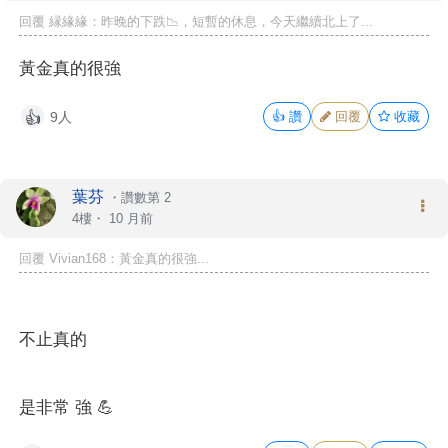
回覆 縁緣緣：昨晚的下跌📉，短暫的休息，今天繼續北上了...
黃金真的很強
9人
👍
讚
回覆
收藏
👍
葉芬
・
讚數第 2
4樓・
10 月前
回覆 Vivian168：黃金真的很強...
不止真的
是非常 強 💪