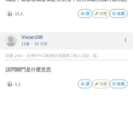
12人
👍
讚
回覆
收藏
👍
Vivian168
11樓・
10 月前
回覆 yesk：台灣中午12點剛好美國周二晚上12點，協...
請問關門是什麼意思
1人
👍
讚
回覆
收藏
👍