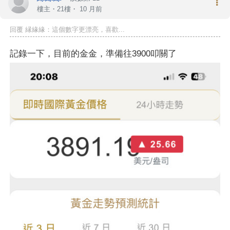
樓主
・21樓・
10 月前
回覆 縁緣緣：這個數字更漂亮，喜歡...
記錄一下，目前的金金，準備往3900叩關了