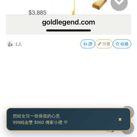
1人
👍
讚
回覆
收藏
👍
想給女兒一份保值的心意
999純金墜 $960 傳家小禮 💛