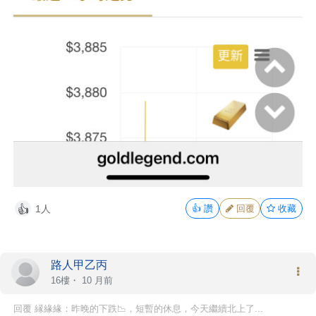
1人
👍
讚
回覆
收藏
👍
路人甲乙丙
16樓・
10 月前
回覆 縁緣緣：昨晚的下跌📉，短暫的休息，今天繼續北上了...