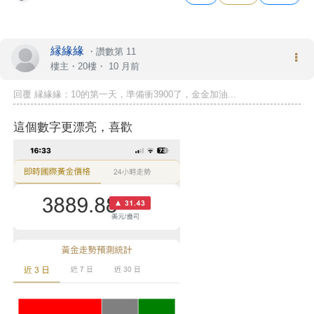
縁緣緣
・
讚數第 11
樓主
・20樓・
10 月前
回覆 縁緣緣：10的第一天，準備衝3900了，金金加油...
這個數字更漂亮，喜歡