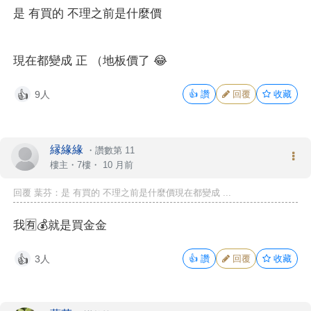
是 有買的 不理之前是什麼價
現在都變成 正 （地板價了 😂
9人
👍
讚
回覆
收藏
👍
縁緣緣
・
讚數第 11
樓主
・7樓・
10 月前
回覆 葉芬：是 有買的 不理之前是什麼價現在都變成 ...
我🈶💰就是買金金
3人
👍
讚
回覆
收藏
👍