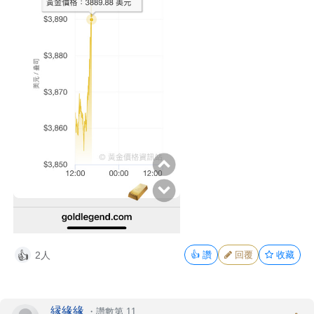
2人
👍
讚
回覆
收藏
👍
縁緣緣
・
讚數第 11