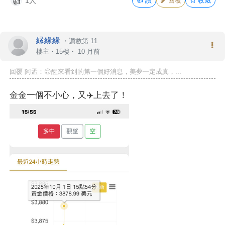
1人
👍
讚
回覆
收藏
👍
縁緣緣
・
讚數第 11
樓主
・15樓・
10 月前
回覆 阿孟：😊醒來看到的第一個好消息，美夢一定成真，...
金金一個不小心，又✈️上去了！