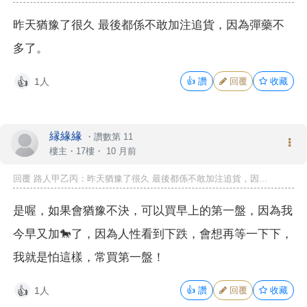
昨天猶豫了很久 最後都係不敢加注追貨，因為彈藥不
多了。
1人
👍
讚
回覆
收藏
👍
縁緣緣
・
讚數第 11
樓主
・17樓・
10 月前
回覆 路人甲乙丙：昨天猶豫了很久 最後都係不敢加注追貨，因...
是喔，如果會猶豫不決，可以買早上的第一盤，因為我
今早又加🐎了，因為人性看到下跌，會想再等一下下，
我就是怕這樣，常買第一盤！
1人
👍
讚
回覆
收藏
👍