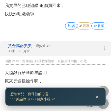
我賣早的已經認錯 追價買回來，
快快漲吧🚀🚀🚀
👍
讚
回覆
收藏
黃金萬兩美美
・
讚數第 42
38樓・
10 月前
回覆 yesk：對岸銀行給匯款單證明，直接外匯轉帳，不然...
大陸銀行給匯款單證明，
原來是這樣操作啊，
我好怕簽了買賣合約書然後錢匯不過去就死翹翹了。
想給女兒一份保值的心意
999純金墜 $960 傳家小禮 💛
1人
👍
讚
回覆
收藏
👍