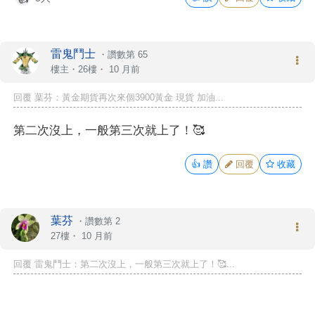
雷鬼鬥士
・
讚數第 65
樓主
・26樓・
10 月前
回覆 葉芬：黃金期貨再次來個3900黃金 現貨 加油...
第二次沒上，一般第三次就上了！🥰
👍
讚
回覆
收藏
葉芬
・
讚數第 2
27樓・
10 月前
回覆 雷鬼鬥士：第二次沒上，一般第三次就上了！🥰...