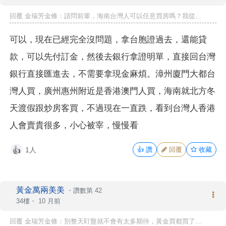
回覆 金瑞芳金條：請問前輩，海南台灣人可以任意買房嗎？我從...
可以，現在已經完全沒問題，拿台胞證過去，還能貸
款，可以先付訂金，然後去銀行拿證明單，直接回台灣
銀行直接匯進去，不需要拿現金麻煩。漳州廈門大都台
灣人買，廣州惠州附近是香港澳門人買，海南就北方冬
天渡假跟炒房客買，不過現在一直跌，看到台灣人香港
人會賣貴很多，小心被宰，慢慢看
1人
👍
讚
回覆
收藏
👍
黃金萬兩美美
・
讚數第 42
34樓・
10 月前
回覆 金瑞芳金條：別整天盯盤就不會有太多期待，黃金買都買了...