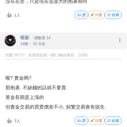
沒在在意，只是現在這波大的抱著期待
1人
👍
讚
回覆
收藏
👍
暗影
・
讚數第 14
14樓・
10 月前
回覆 TK727：其實我也就一個5.5兩的東西，12300...
喔? 實金嗎?
那抱著, 不缺錢的話就不要賣.
黃金長期是上漲的
但實金交易的買賣價差不小, 頻繁交易會有損失.
3人
👍
讚
回覆
收藏
👍