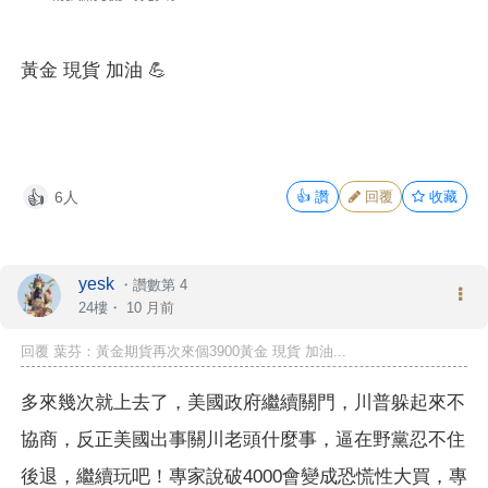
黃金 現貨 加油 💪
6人
👍
讚
回覆
收藏
👍
yesk
・
讚數第 4
24樓・
10 月前
回覆 葉芬：黃金期貨再次來個3900黃金 現貨 加油...
多來幾次就上去了，美國政府繼續關門，川普躲起來不
協商，反正美國出事關川老頭什麼事，逼在野黨忍不住
後退，繼續玩吧！專家說破4000會變成恐慌性大買，專