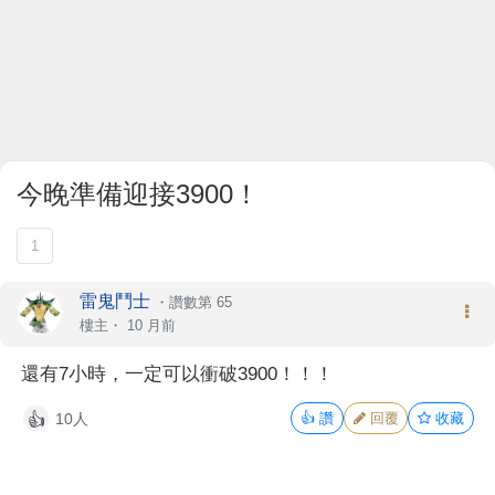
今晚準備迎接3900！
1
雷鬼鬥士
・
讚數第 65
樓主
・
10 月前
還有7小時，一定可以衝破3900！！！
10人
👍
讚
回覆
收藏
👍