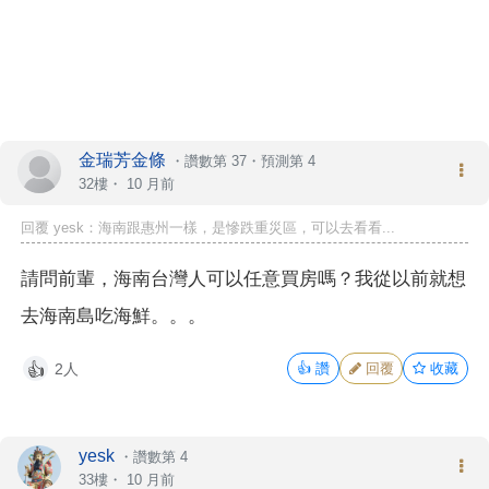
金瑞芳金條
・
讚數第 37
・
預測第 4
32樓・
10 月前
回覆 yesk：海南跟惠州一樣，是慘跌重災區，可以去看看...
請問前輩，海南台灣人可以任意買房嗎？我從以前就想
去海南島吃海鮮。。。
2人
👍
讚
回覆
收藏
👍
yesk
・
讚數第 4
33樓・
10 月前