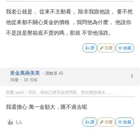
我老公就是， 從來不主動看， 除非我跟他說， 要不然
他從來都不關心黃金的價格 ，我問他為什麼， 他說你
不是說是壓箱底不賣的嗎，那就 不管他漲跌。
👍
讚
回覆
收藏
黃金萬兩美美
・
讚數第 42
35樓・
10 月前
回覆 yesk：可以，現在已經完全沒問題，拿台胞證過去，...
我還擔心 萬一金額大，匯不過去呢
1人
👍
讚
回覆
收藏
👍