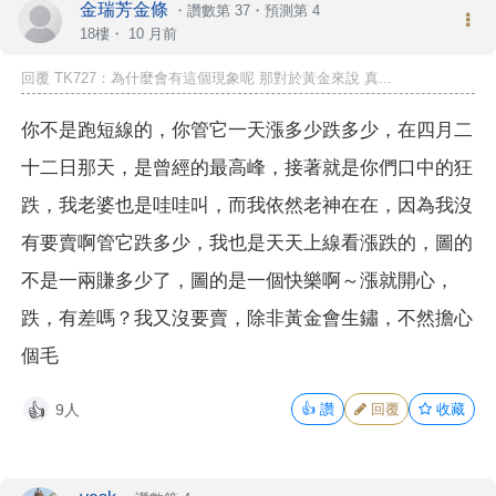
金瑞芳金條
・
讚數第 37
・
預測第 4
18樓・
10 月前
回覆 TK727：為什麼會有這個現象呢 那對於黃金來說 真...
你不是跑短線的，你管它一天漲多少跌多少，在四月二
十二日那天，是曾經的最高峰，接著就是你們口中的狂
跌，我老婆也是哇哇叫，而我依然老神在在，因為我沒
有要賣啊管它跌多少，我也是天天上線看漲跌的，圖的
不是一兩賺多少了，圖的是一個快樂啊～漲就開心，
跌，有差嗎？我又沒要賣，除非黃金會生鏽，不然擔心
個毛
9人
👍
讚
回覆
收藏
👍