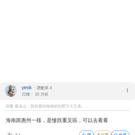
yesk
・
讚數第 4
22樓・
10 月前
回覆 紫金山：我有看到海南的別墅又大又美。...
海南跟惠州一樣，是慘跌重災區，可以去看看
3人
👍
讚
回覆
收藏