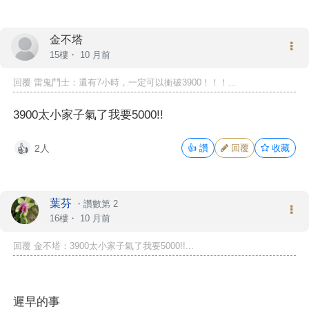
金不塔
15樓・
10 月前
回覆 雷鬼鬥士：還有7小時，一定可以衝破3900！！！...
3900太小家子氣了我要5000!!
2人
👍
讚
回覆
收藏
👍
葉芬
・
讚數第 2
16樓・
10 月前
回覆
金不塔
：3900太小家子氣了我要5000!!...
遲早的事