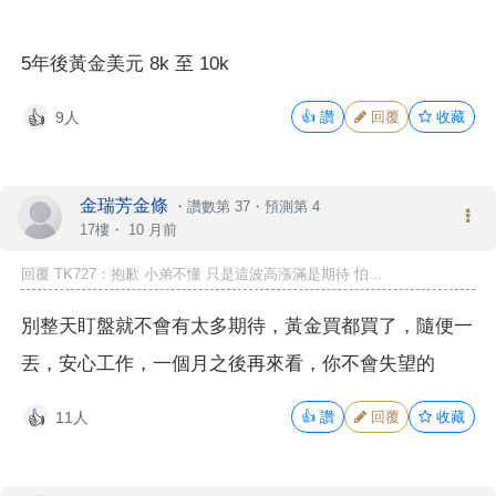
5年後黃金美元 8k 至 10k
9人
👍
讚
回覆
收藏
👍
金瑞芳金條
・
讚數第 37
・
預測第 4
17樓・
10 月前
回覆 TK727：抱歉 小弟不懂 只是這波高漲滿是期待 怕...
別整天盯盤就不會有太多期待，黃金買都買了，隨便一
丟，安心工作，一個月之後再來看，你不會失望的
11人
👍
讚
回覆
收藏
👍