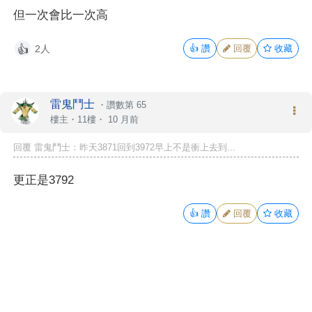
但一次會比一次高
2人
👍
讚
回覆
收藏
👍
雷鬼鬥士
・
讚數第 65
樓主
・11樓・
10 月前
回覆 雷鬼鬥士：昨天3871回到3972早上不是衝上去到...
更正是3792
👍
讚
回覆
收藏