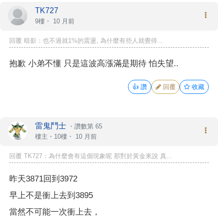
TK727
9樓・
10 月前
回覆 暗影：也不過就1%的震盪, 為什麼有些人就覺得...
抱歉 小弟不懂 只是這波高漲滿是期待 怕失望..
👍
讚
回覆
收藏
雷鬼鬥士
・
讚數第 65
樓主
・10樓・
10 月前
回覆 TK727：為什麼會有這個現象呢 那對於黃金來說 真...
昨天3871回到3972
早上不是衝上去到3895
當然不可能一次衝上去，