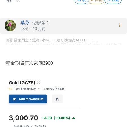
👍
葉芬
・
讚數第 2
23樓・
10 月前
回覆 雷鬼鬥士：還有7小時，一定可以衝破3900！！！...
黃金期貨
再次來個3900