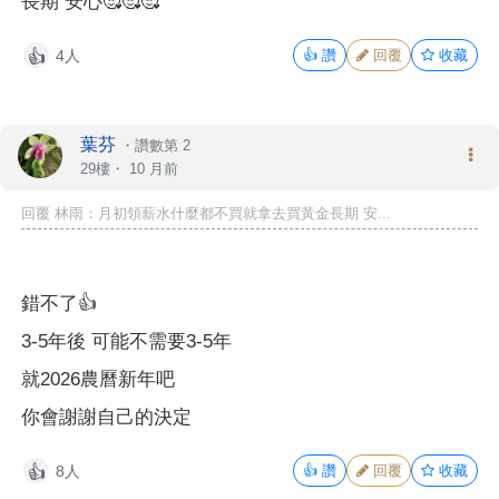
長期 安心🥰🥰🥰
4人
👍
讚
回覆
收藏
👍
葉芬
・
讚數第 2
29樓・
10 月前
回覆 林雨：月初領薪水什麼都不買就拿去買黃金長期 安...
錯不了👍
3-5年後 可能不需要3-5年
就2026農曆新年吧
你會謝謝自己的決定
8人
👍
讚
回覆
收藏
👍