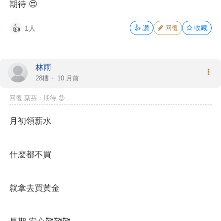
期待 😍
1人
👍
讚
回覆
收藏
👍
林雨
28樓・
10 月前
回覆 葉芬：期待 😍...
月初領薪水
什麼都不買
就拿去買黃金