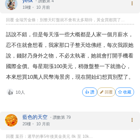
yesk
・
讚數第 4
19樓・
10 月前
回覆 金瑞芳金條：別整天盯盤就不會有太多期待，黃金買都買了...
話說不錯，但是每天漲一些大概都是人家一個月薪水，
忍不住就會想看，我家那口子整天唸佛經，每次我跟她
說，錢財乃身外之物，不必太執著，她就會打開手機看
國際金價。每星期漲100美元，稍微盤整一下就擔心，
本來想買10萬人民幣海景房，現在開始幻想買別墅了。
10人
👍
讚
回覆
收藏
👍
藍色的天空
・
讚數第 79
20樓・
10 月前
回覆 葉芬：遲早的事5年後黃金美元 8k 至 10k...