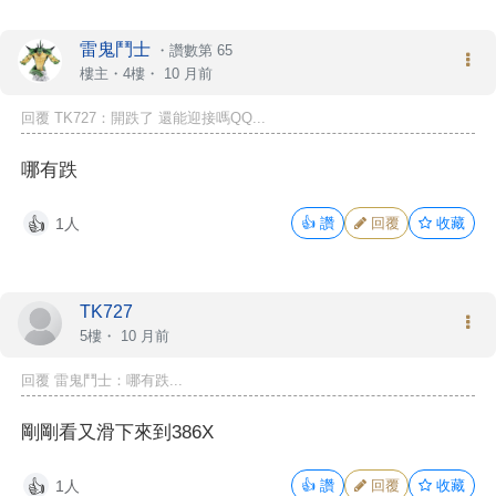
雷鬼鬥士
・
讚數第 65
樓主
・4樓・
10 月前
回覆 TK727：開跌了 還能迎接嗎QQ...
哪有跌
1人
👍
讚
回覆
收藏
👍
TK727
5樓・
10 月前
回覆 雷鬼鬥士：哪有跌...
剛剛看又滑下來到386X
1人
👍
讚
回覆
收藏
👍