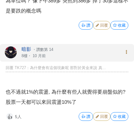
為單位嗎？ 像下午389多 突然到386多 掉了30多這樣不
是要跌的概念嗎
👍
讚
回覆
收藏
暗影
・
讚數第 14
8樓・
10 月前
回覆 TK727：為什麼會有這個現象呢 那對於黃金來說 真...
也不過就1%的震盪, 為什麼有些人就覺得要崩盤似的?
股票一天都可以來回震盪10%了
5人
👍
讚
回覆
收藏
👍