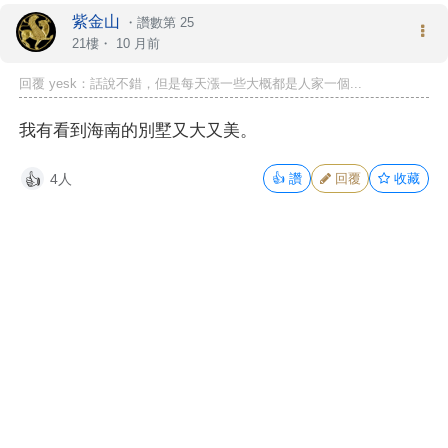
紫金山
・
讚數第 25
21樓・
10 月前
回覆 yesk：話說不錯，但是每天漲一些大概都是人家一個...
我有看到海南的別墅又大又美。
4人
👍
讚
回覆
收藏
👍