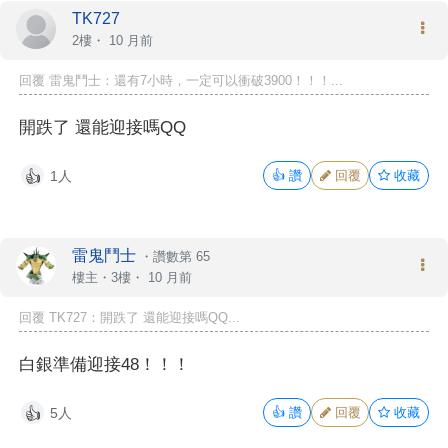
TK727
2樓・
10 月前
回覆 雷鬼鬥士：還有7小時，一定可以衝破3900！！！...
開跌了 還能迎接嗎QQ
1人
👍
讚
回覆
收藏
👍
雷鬼鬥士
・
讚數第 65
樓主
・3樓・
10 月前
回覆 TK727：開跌了 還能迎接嗎QQ...
白銀準備迎接48！！！
5人
👍
讚
回覆
收藏
👍