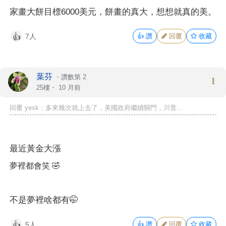
家畫大餅目標6000美元，餅畫的真大，想想就真的美。
7人
👍
讚
回覆
收藏
👍
葉芬
・
讚數第 2
25樓・
10 月前
回覆 yesk：多來幾次就上去了，美國政府繼續關門，川普...
最近黃金大漲
夢裡都會笑 🤣
不是夢裡啥都有🤭
5人
👍
讚
回覆
收藏
👍