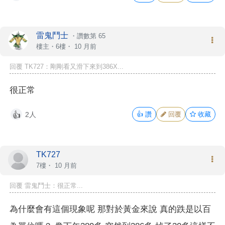
雷鬼鬥士
・
讚數第 65
樓主
・6樓・
10 月前
回覆 TK727：剛剛看又滑下來到386X...
很正常
2人
👍
讚
回覆
收藏
👍
TK727
7樓・
10 月前
回覆 雷鬼鬥士：很正常...
為什麼會有這個現象呢 那對於黃金來說 真的跌是以百