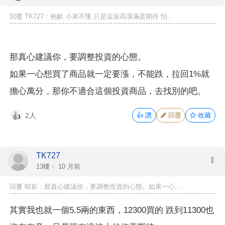
回覆 TK727：抱歉 小弟不懂 只是這波高漲滿是期待 怕...
那真心建議你，要調整投資的心態。
如果一心想買了商品就一定要漲，不能跌，拉回1%就
擔心萬分，那你不適合這個投資商品，去找別的吧。
2人
👍
讚
回覆
收藏
👍
TK727
13樓・
10 月前
回覆 暗影：那真心建議你，要調整投資的心態。如果一心...
其實我也就一個5.5兩的東西，12300買的 跌到11300也