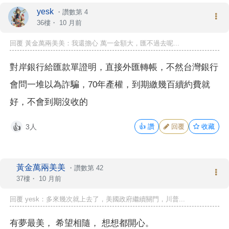
yesk
・
讚數第 4
36樓・
10 月前
回覆 黃金萬兩美美：我還擔心 萬一金額大，匯不過去呢...
對岸銀行給匯款單證明，直接外匯轉帳，不然台灣銀行
會問一堆以為詐騙，70年產權，到期繳幾百續約費就
好，不會到期沒收的
3人
👍
讚
回覆
收藏
👍
黃金萬兩美美
・
讚數第 42
37樓・
10 月前
回覆 yesk：多來幾次就上去了，美國政府繼續關門，川普...
有夢最美， 希望相隨， 想想都開心。