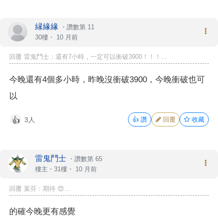
縁緣緣
・
讚數第 11
30樓・
10 月前
回覆 雷鬼鬥士：還有7小時，一定可以衝破3900！！！...
今晚還有4個多小時，昨晚沒衝破3900，今晚衝破也可
以
3人
👍
讚
回覆
收藏
👍
雷鬼鬥士
・
讚數第 65
樓主
・31樓・
10 月前
回覆 葉芬：期待 😍...
的確今晚更有感覺