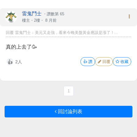
雷鬼鬥士
・
讚數第 65
樓主
・2樓・
8 月前
回覆 雷鬼鬥士：美元又走強，看來今晚美盤黃金應該是漲了！...
真的上去了🥳
2人
👍
讚
回覆
收藏
👍
1
回討論列表