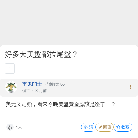
好多天美盤都拉尾盤？
1
雷鬼鬥士
・
讚數第 65
樓主
・
8 月前
美元又走強，看來今晚美盤黃金應該是漲了！？
4人
👍
讚
回覆
收藏
👍