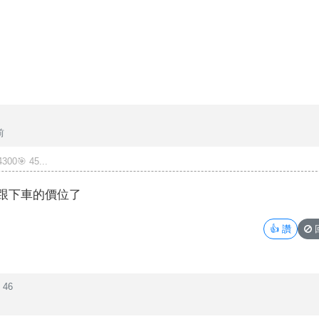
前
00🎯 45...
車跟下車的價位了
👍
讚
46