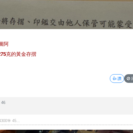
圖阿
買275克的黃金存摺
👍
讚
46
00🎯 45...