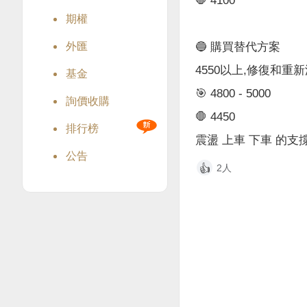
🛑 4100
期權
外匯
🔵 購買替代方案
4550以上,修復和重
基金
🎯 4800 - 5000
詢價收購
🛑 4450
排行榜
震盪 上車 下車 的支
公告
2人
👍