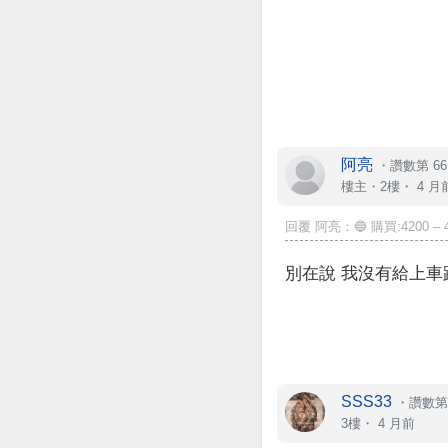
阿亮
・
讚數第 66
樓主
・2樓・
4 月
回覆 阿亮：🔵 購買:4200 – 43
別在說 我沒有給上
SSS33
・
讚數第 
3樓・
4 月前