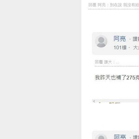
回覆 阿亮：別在說 我沒有給