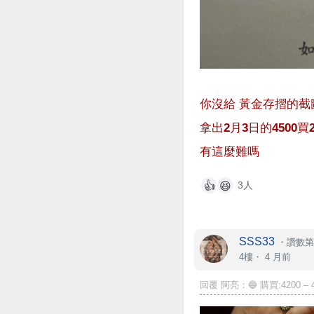
你沒給 黃金存摺的截
拿出2月3日的4500
有這麼難嗎
3人
👍
😆
SSS33
・
讚數第 
4樓・
4 月前
回覆 阿亮：🔵 購買:4200 – 43