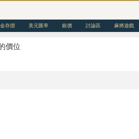
金存摺
美元匯率
銀價
討論區
麻將遊戲
 的價位