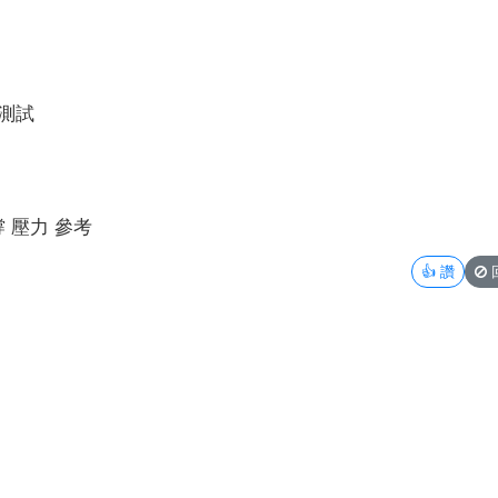
新測試
撐 壓力 參考
👍
讚