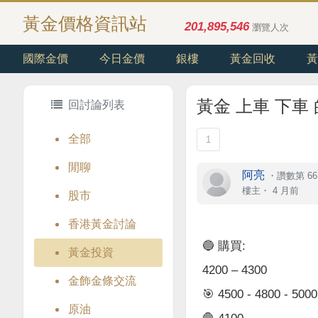
黃金價格資訊站
201,895,546
瀏覽人次
國際金價
今日金價
銀樓
黃金回收
黃
黃金 上車 下車
回討論列表
全部
1
閒聊
阿亮
・
讚數第 66
樓主
・
4 月前
股市
香港黃金討論
🔵 購買:
黃金投資
4200 – 4300
金飾金條交流
🎯 4500 - 4800 - 5000
原油