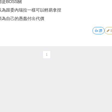
是BOSS關
以為跟委內瑞拉一樣可以輕易拿捏
須為自己的愚蠢付出代價
👍
讚
1