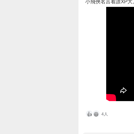
小飛俠名言看誰XP大
4人
👍
😆