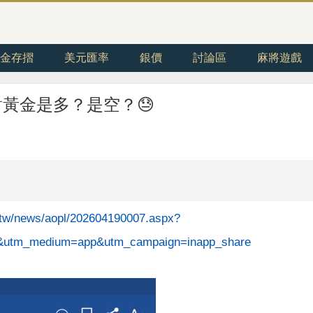
金存摺
美元匯率
銀價
討論區
麻將遊戲
對黃金是多？是空？😓
.tw/news/aopl/202604190007.aspx?
&utm_medium=app&utm_campaign=inapp_share