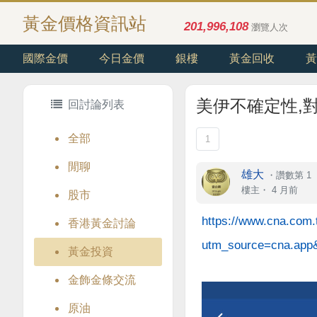
黃金價格資訊站
201,996,108
瀏覽人次
國際金價
今日金價
銀樓
黃金回收
黃
美伊不確定性,
回討論列表
全部
1
閒聊
雄大
・
讚數第 1
樓主
・
4 月前
股市
https://www.cna.com
香港黃金討論
utm_source=cna.app
黃金投資
金飾金條交流
原油