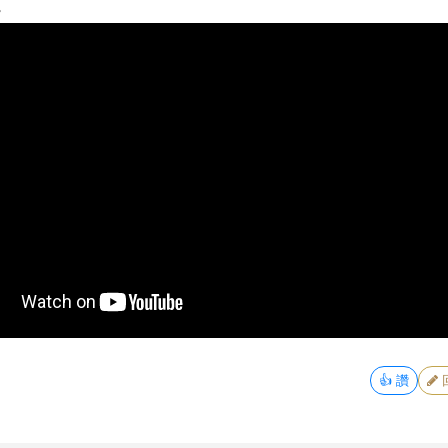
。
👍
讚