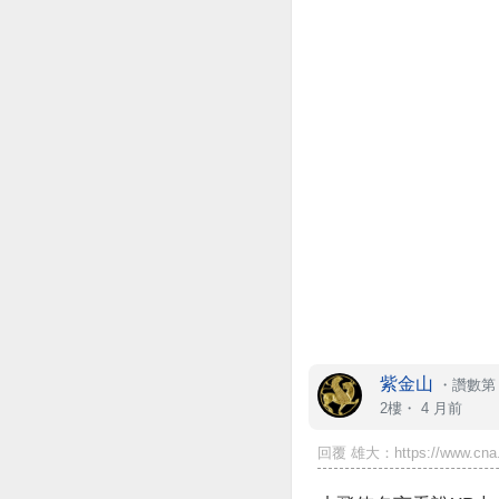
紫金山
・
讚數第 
2樓・
4 月前
回覆 雄大：https://www.cna.