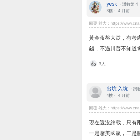
yesk
・
讚數第 4
3樓・
4 月前
回覆 雄大：https://www.cna.
黃金夜盤大跌，有考
錢，不過川普不知道
3人
👍
出坑 入坑
・
讚數
4樓・
4 月前
回覆 雄大：https://www.cna.
現在還沒終戰，只有
一是賭美國贏，二是