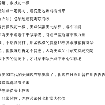
幹嘛，跟以前一樣
產油國一定轉向，這從您地圖能看出來
（石油）必須經過荷姆茲海峽
還要像戰前一樣，美國保護美元結算，這不可能
在為美軍退場中東做準備，引進巴基斯坦軍事力量
，不然真開打，那些戰機的霹靂15導彈跟誰補貨呀😁
易，但俄羅斯肯定不答應，因為美國又回頭支持烏克蘭
個下去的情況下，才能結束歐洲與中東兩個戰場
（要90年代的美國現在早就贏了，但現在只靠川普在那叭叭
國遊戲都能看出來
乎無法從海上攻破
，非常難攻，強攻必須付出相當大代價