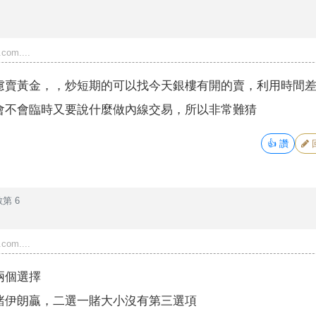
com....
慮賣黃金，，炒短期的可以找今天銀樓有開的賣，利用時間
會不會臨時又要說什麼做內線交易，所以非常難猜
👍
讚
第 6
com....
兩個選擇
賭伊朗贏，二選一賭大小沒有第三選項