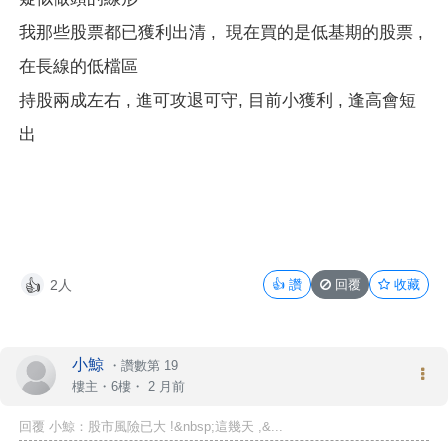
我那些股票都已獲利出清 , 現在買的是低基期的股票 ,
在長線的低檔區
持股兩成左右 , 進可攻退可守, 目前小獲利 , 逢高會短
出
2人
👍
讚
回覆
收藏
👍
小鯨
・
讚數第 19
樓主
・6樓・
2 月前
回覆 小鯨：股市風險已大 !&nbsp;這幾天 ,&...