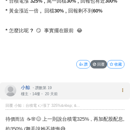
* 台積電漲 325% , 萬一回檔30% , 回報也有近300%
* 黃金漲近一倍 , 回檔30% , 回報剩不到60%
* 怎麼比呢 ?
😏
事實擺在眼前
😂
👍
讚
回覆
收藏
小鯨
・
讚數第 19
樓主
・14樓・
20 天前
回覆 小鯨：台積電 👉漲了 325%&nbsp; &...
待
☕️🌸😊 上一則說台積電325% , 再加配股配息,
價而沽
約350% (舞毛說她不後悔😅