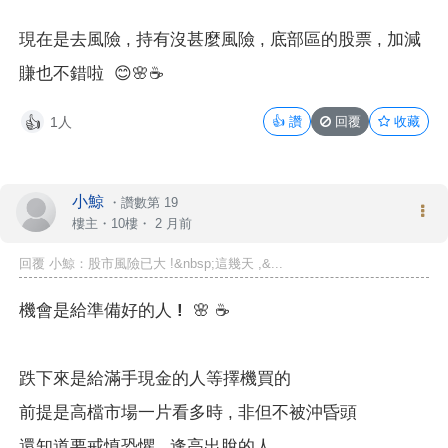
現在是去風險 , 持有沒甚麼風險 , 底部區的股票 , 加減
賺也不錯啦
😊🌸☕️
1人
👍
讚
回覆
收藏
👍
小鯨
・
讚數第 19
樓主
・10樓・
2 月前
回覆 小鯨：股市風險已大 !&nbsp;這幾天 ,&...
機會是給準備好的人 !
🌸 ☕️
跌下來是給滿手現金的人等擇機買的
前提是高檔市場一片看多時 , 非但不被沖昏頭
還知道要戒慎恐懼 , 逢高出脫的人