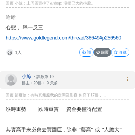
回覆 小鯨：上周四賣掉了&nbsp; 漲幅已大的持股...
哈哈
心態， 舉一反三
https://www.goldlegend.com/thread/36649#p256560
1人
👍
讚
回覆
收藏
😆
小鯨
・
讚數第 19
樓主
・20樓・
9 天前
回覆 節度使：有時真佩服我的定調及形容:你寫了17樓，...
漲時重勢 跌時重質
資金要懂得配置
其實高手未必會去買國巨 , 除非
"藝高" 或 "人膽大"