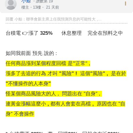
小鯨
・
讚數第 19
樓主
・13樓・
21 天前
回覆 小鯨：聯準會新主席上任我預測升息的可能性大 ,...
台積電
👉
漲了 325% 休息整理 完全在預料之中
如同我前面 預先 說的 :
任何商品漲到某個程度回檔 是'''正常" ,
漲多了去追的行為 才叫 "風險" ! 這個"風險" , 是在於
"不懂操作的人本身"
怪某個商品風險大的人 , 問題出在 "自身" ,
連黃金漲幅這麼小 , 都有人會套在高檔 ,
原因也在 "自
身" 不會操作