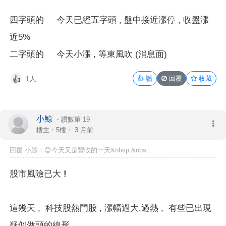
四字頭的
今天已經五字頭 , 盤中接近漲停 , 收盤漲
近5%
二字頭的
今天
小漲 , 等東風吹 (消息面)
1人
👍
讚
回覆
收藏
👍
小鯨
・
讚數第 19
樓主
・5樓・
3 月前
回覆 小鯨：😊今天又是豐收的一天&nbsp;&nbs...
股市風險已大 !
這幾天 , 科技股熱門股 , 漲幅過大.過熱 , 有些已出現
疑似做頭的線形