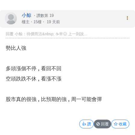
小鯨
・
讚數第 19
樓主
・15樓・
19 天前
回覆 小鯨：待價而沽&nbsp; ☕️🌸😊 上一則說...
勢比人強
多頭漲個不停 , 看回不回
空頭跌跌不休 , 看漲不漲
股市真的很強 , 比預期的強 , 周一可能會彈
👍
讚
回覆
收藏