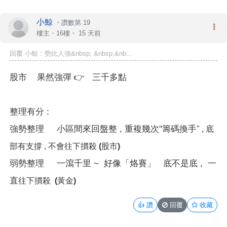
小鯨
・
讚數第 19
樓主
・16樓・
15 天前
回覆 小鯨：勢比人強&nbsp; &nbsp;&nb...
股市 果然強彈
👉
三千多點
整理有分 :
強勢整理
小區間來回盤整 , 重複幾次''籌碼換手
"
, 底
部有支撐 , 不會往下摜殺
(股市)
弱勢整理
一瀉千里 ~ 好像「烙賽」 底不是底 , 一
直
往下摜殺
(黃金)
👍
讚
回覆
收藏