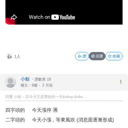
1人
👍
讚
回覆
收藏
👍
小鯨
・
讚數第 19
樓主
・9樓・
2 月前
回覆 小鯨：😊今天又是豐收的一天&nbsp;&nbs...
四字頭的
今天漲停
🈵
二字頭的
今天
小漲 , 等東風吹 (消息面逐漸形成)