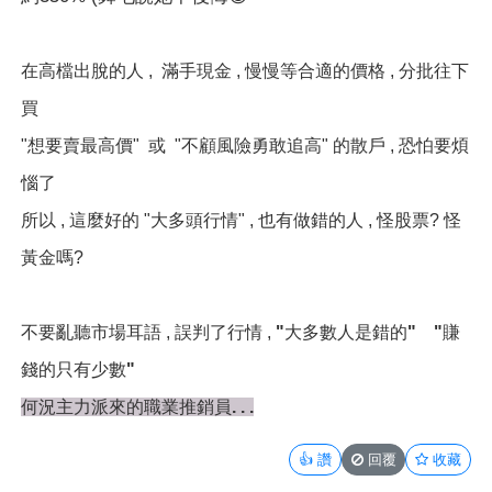
在高檔出脫的人 , 滿手現金 , 慢慢等合適的價格 , 分批往下
買
"想要賣最高價" 或 "不顧風險勇敢追高" 的散戶 , 恐怕要煩
惱了
所以 , 這麼好的 "大多頭行情" , 也有
做錯
的人 , 怪股票? 怪
黃金嗎?
不要亂聽市場耳語 , 誤判了行情 ,
"大多數人是錯的" "賺
錢的只有少數"
何況主力派來的職業推銷員. . .
👍
讚
回覆
收藏