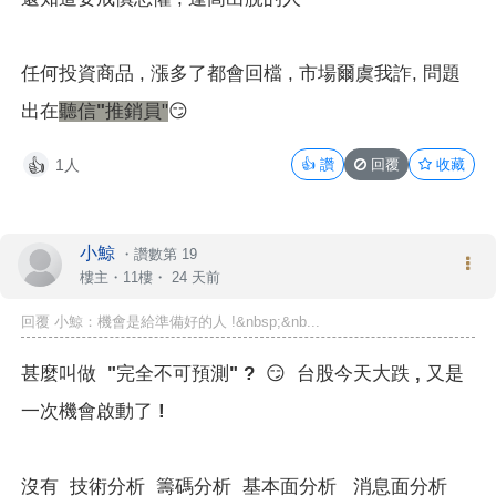
任何投資商品 , 漲多了都會回檔 , 市場爾虞我詐, 問題
出在
聽信"推銷員
"
😏
1人
👍
讚
回覆
收藏
👍
小鯨
・
讚數第 19
樓主
・11樓・
24 天前
回覆 小鯨：機會是給準備好的人 !&nbsp;&nb...
甚麼叫做 "完全不可預測" ?
😏
台股今天大跌 , 又是
一次機會啟動了 !
沒有 技術分析 籌碼分析 基本面分析 消息面分析