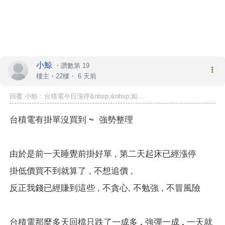
小鯨
・
讚數第 19
樓主
・22樓・
6 天前
回覆 小鯨：台積電今日漲停&nbsp;&nbsp;如...
台積電有掛單沒買到 ~ 強勢整理
由於是前一天睡覺前掛好單 , 第二天起床已經漲停
掛低價買不到就算了 , 不想追價 ,
反正我錢已經賺到這些 , 不貪心, 不勉強 , 不冒風險
台積電那麼多天回檔
只跌了一成多 , 強彈一成 , 一天就