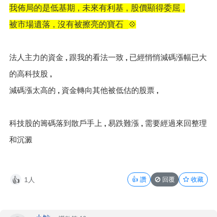
我佈局的是低基期 , 未來有利基 , 股價顯得委屈 ,
被市場遺落 , 沒有被擦亮的寶石
💠
法人主力的資金 , 跟我的看法一致 , 已經悄悄減碼漲幅已大
的高科技股 ,
減碼漲太高的 , 資金
轉向其他被低估的股票 ,
科技股的籌碼落到散戶手上 , 易跌難漲 , 需要經過來回整理
和沉澱
1人
👍
讚
回覆
收藏
👍