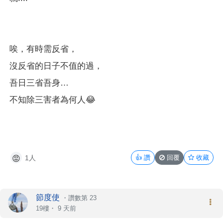
唉，有時需反省，
沒反省的日子不值的過，
吾日三省吾身…
不知除三害者為何人😂
1人
👍
讚
回覆
收藏
😡
節度使
・
讚數第 23
19樓・
9 天前