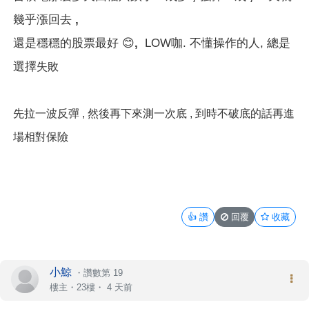
幾乎漲回去 ,
還是穩穩的股票最好
😊
,
LOW咖. 不懂操作的人, 總是
選擇
失敗
先拉一波反彈 , 然後再下來測一次底 , 到時不破底的話再進
場相對保險
👍
讚
回覆
收藏
小鯨
・
讚數第 19
樓主
・23樓・
4 天前