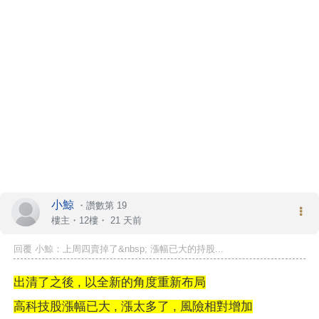
小鯨
・
讚數第 19
樓主
・12樓・
21 天前
回覆 小鯨：上周四賣掉了&nbsp; 漲幅已大的持股...
出清了之後 , 以全新的角度重新布局
高科技股漲幅已大 , 漲太多了 , 風險相對增加