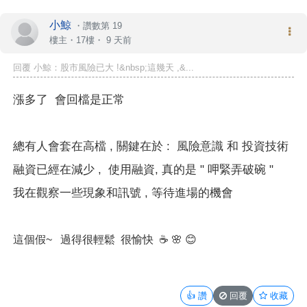
小鯨
・
讚數第 19
樓主
・17樓・
9 天前
回覆 小鯨：股市風險已大 !&nbsp;這幾天 ,&...
漲多了 會回檔是正常
總有人會套在高檔 , 關鍵在於 :
風險意識 和 投資技術
融資已經在減少 , 使用融資, 真的是 " 呷緊弄破碗 "
我在觀察一些現象和訊號 , 等待進場的機會
這個假~ 過得很輕鬆 很愉快
☕️
🌸
😊
👍
讚
回覆
收藏