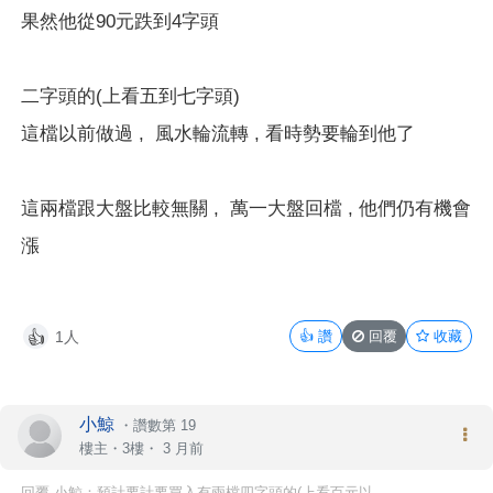
果然他從90元跌到4字頭
二字頭的
(上看五到七字頭)
這檔以前做過 , 風水輪流轉 , 看時勢要輪到他了
這兩檔跟大盤比較無關 , 萬一大盤回檔 , 他們仍有機會
漲
1人
👍
讚
回覆
收藏
👍
小鯨
・
讚數第 19
樓主
・3樓・
3 月前
回覆 小鯨：預計要計要買入有兩檔四字頭的(上看百元以...