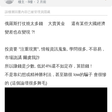
樓主
・8樓・
2 月前
該樓層回覆內容已被管理員隱藏
俄羅斯打仗燒太多錢 大賣黃金
還有某些大國經濟
變差也在變現 ?!
投資要 "注重現實", 情報資訊蒐集, 學問很多, 不容易 ,
市場詭譎 爾虞我詐
所以賺錢是少數, 低於4%還不如定存 , 算賠錢 !
不是靠幻想或精神勝利法 , 甚至聽很 low的騙子 會很慘
的 (這個論壇很多舞毛)