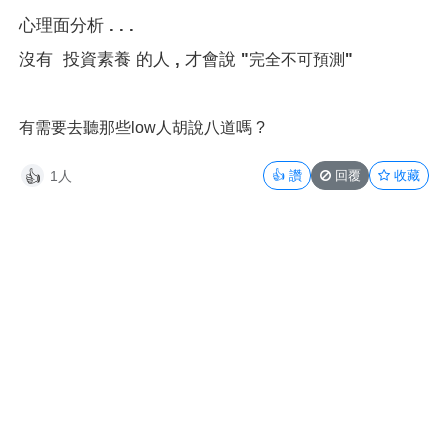
心理面分析 . . .
沒有 投資素養 的人 , 才會說
"完全不可預測"
有需要去聽那些low人胡說八道嗎 ?
1人
👍
讚
回覆
收藏
👍