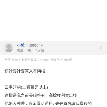
小鯨
・
讚數第 19
樓主
・2樓・
3 月前
回覆 小鯨：上周四賣掉了&nbsp; 漲幅已大的持股...
預計要計要買入有兩檔
四字頭的
(上看百元以上)
這檔是我之前長線持有 , 高檔獲利賣出後
他陷入整理 , 資金靈活運用, 先去買會讓我賺錢的