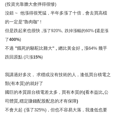
(投資光靠膽大會摔得很慘)
沒錯 ~ 他漲得很兇猛 , 半年多漲了十倍 , 會去買高檔
的一定是"魯肉咖" !
但是跌起來也很快 ,
漲了920%,
跌掉漲幅的60%
(還是
漲
了400%
)
不過
"餓死的駱駝比雞大" , 總比黃金好 ,
漲64% 幾乎
跌回原點
(
只
漲15%
)
我講過好多次 , 求穩或沒有技術的人 , 逢低買台積電之
類(有本質)的就好了
國巨的本質跟台積電差太多 , 買有本質的
(看本益比,公
司體質,穩定賺錢配股配息的才有保障)
不會大起 (漲了325%) , 但也不容易大落 , 我逢低也要