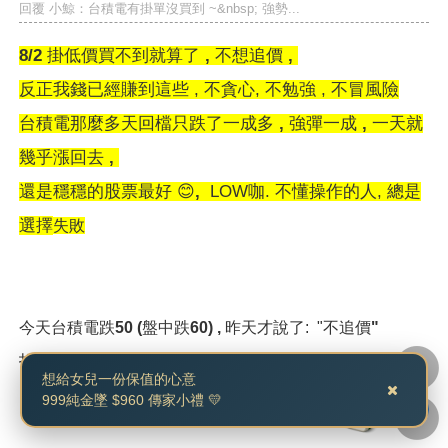
回覆 小鯨：台積電有掛單沒買到 ~&nbsp; 強勢...
8/2 掛低價買不到就算了 , 不想追價 ,
反正我錢已經賺到這些 , 不貪心, 不勉強 , 不冒風險
台積電那麼多天回檔
只跌了一成多 , 強彈一成 , 一天就
幾乎漲回去 ,
還是穩穩的股票最好
😊
,
LOW咖. 不懂操作的人, 總是
選擇
失敗
今天台積電跌50 (盤中跌60) ,
昨天才說了: "
不追價"
投資漲漲跌跌
考驗 *買賣的功力 , 和 *選股的能力 !
想給女兒一份保值的心意
999純金墜 $960 傳家小禮 💛
👍
讚
回覆
收藏