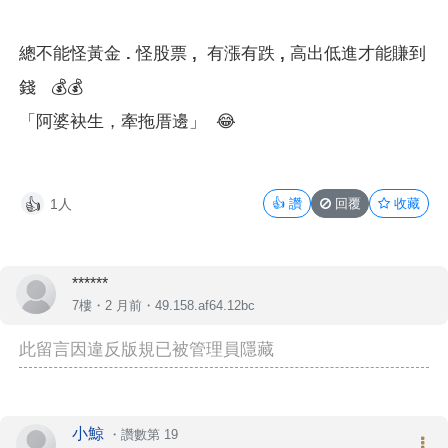
總不能怪黃金 . 怪股票 , 有漲有跌 , 高出低進才能賺到
錢
💰💰
「阿婆袂生，牽拖厝邊」
😂
1人
👍
讚
回覆
收藏
👍
******
7樓・
2 月前
・49.158.af64.12bc
此留言因違反版規已被管理員隱藏
小鯨
・
讚數第 19