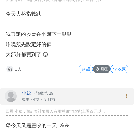
今天大盤指數跌
我選定的股票在平盤下一點點
昨晚預先設定好的價
大部分都買到了 😏
1人
👍
讚
回覆
收藏
👍
小鯨
・
讚數第 19
樓主
・4樓・
3 月前
回覆 小鯨：預計要計要買入有兩檔四字頭的(上看百元以...
😊今天又是豐收的一天 🌸
☕️