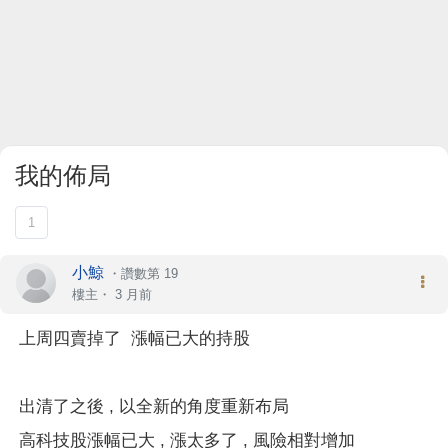
我的佈局
1
小鯨
・
讚數第 19
樓主
・
3 月前
上周四賣掉了 漲幅已大的持股
出清了之後 , 以全新的角度重新布局
高科技股漲幅已大 , 漲太多了 , 風險相對增加