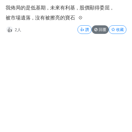
我佈局的是低基期 , 未來有利基 , 股價顯得委屈 ,
被市場遺落 , 沒有被擦亮的寶石
💠
2人
👍
讚
回覆
收藏
👍