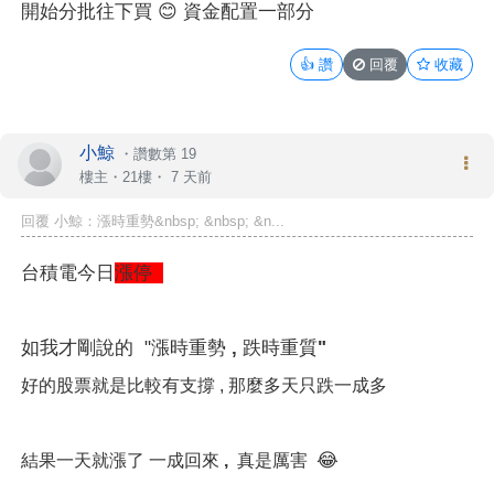
開始分批往下買 😊
資金配置一部分
👍
讚
回覆
收藏
小鯨
・
讚數第 19
樓主
・21樓・
7 天前
回覆 小鯨：漲時重勢&nbsp; &nbsp; &n...
台積電今日
漲停
如我才剛說的 "
漲時重勢 , 跌時重質"
好的股票就是比較有支撐 , 那麼
多天只跌一成多
😂
結果
一天就漲了 一成回來 ,
真是厲害