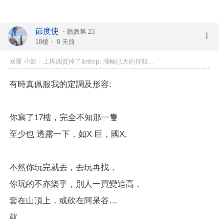
節度使
・
讚數第 23
18樓・
9 天前
回覆 小鯨：上周四賣掉了&nbsp; 漲幅已大的持股...
有時真佩服我的定調及形容:
你寫了17樓，完全不知那一隻
至少也 透露一下，如X 巨，國X,
不然你玩完就丟，丟玩再找，
你玩的不亦樂乎，別人一買變追高，
套在山頂上，或砍在阿呆谷…
就....