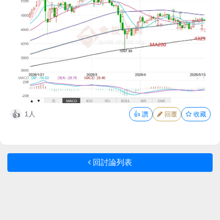
1人
👍
讚
回覆
收藏
👍
回討論列表