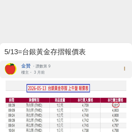
5/13=台銀黃金存摺報價表
金贊
・
讚數第 9
樓主
・
3 月前