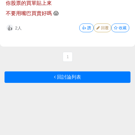
你股票的買單貼上來
不要用嘴巴買賣好嗎
😱
2人
👍
讚
回覆
收藏
👍
1
回討論列表