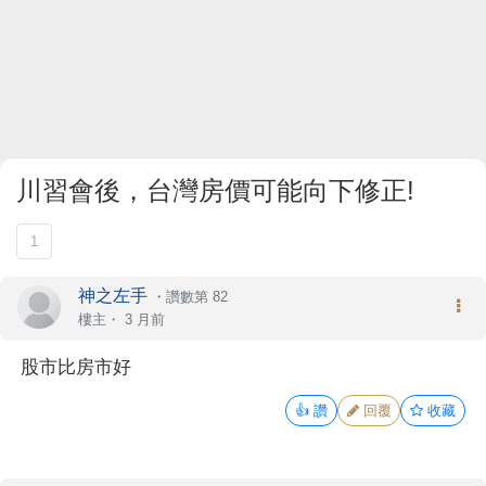
川習會後，台灣房價可能向下修正!
1
神之左手
・
讚數第 82
樓主
・
3 月前
股市比房市好
👍
讚
回覆
收藏