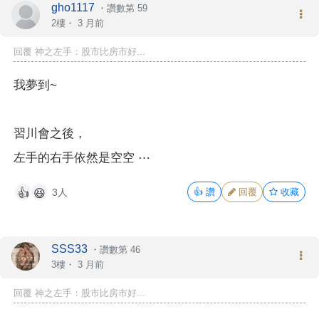
gho1117
・
讚數第 59
2樓・
3 月前
回覆 神之左手：股市比房市好...
我夢到~
習川會之後，
左手的右手依然是空空 ⋯
3人
👍
讚
回覆
收藏
👍
😆
SSS33
・
讚數第 46
3樓・
3 月前
回覆 神之左手：股市比房市好...