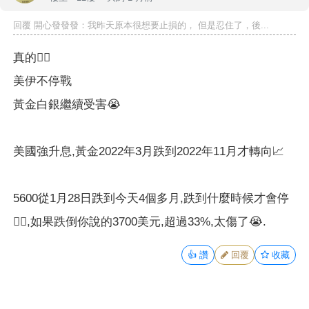
回覆 開心發發發：我昨天原本很想要止損的， 但是忍住了，後...
真的😮‍💨
美伊不停戰
黃金白銀繼續受害😭
美國強升息,黃金2022年3月跌到2022年11月才轉向📈
5600從1月28日跌到今天4個多月,跌到什麼時候才會停
😮‍💨,如果跌倒你說的3700美元,超過33%,太傷了😭.
👍
讚
回覆
收藏