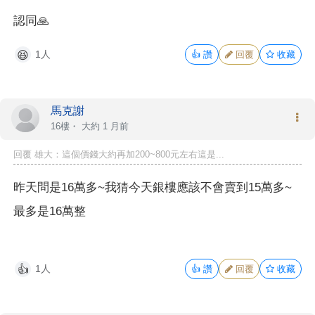
認同🙏
1人
👍
讚
回覆
收藏
😆
馬克謝
16樓・
大約 1 月前
回覆 雄大：這個價錢大約再加200~800元左右這是...
昨天問是16萬多~我猜今天銀樓應該不會賣到15萬多~
最多是16萬整
1人
👍
讚
回覆
收藏
👍