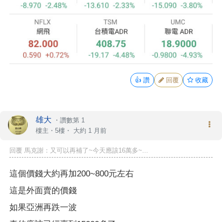
👍
讚
回覆
收藏
雄大
・
讚數第 1
樓主
・5樓・
大約 1 月前
回覆 馬克謝：又可以再補了~今天應該16萬多~...
這個價錢大約再加200~800元左右
這是外面賣的價錢
如果亞洲再跌一波