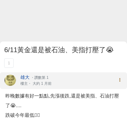
6/11黃金還是被石油、美指打壓了😭
1
雄大
・
讚數第 1
樓主
・
大約 1 月前
昨晚數據有好一點點,先漲後跌,還是被美指、石油打壓
了😭....
跌破今年最低😮‍💨