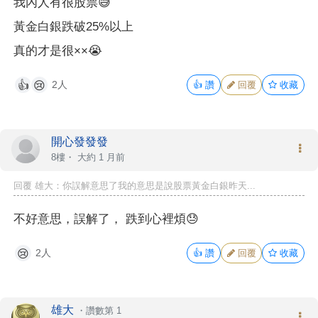
我內人有很股票😅
黃金白銀跌破25%以上
真的才是很××😭
2人
👍
讚
回覆
收藏
👍
😢
開心發發發
8樓・
大約 1 月前
回覆 雄大：你誤解意思了我的意思是說股票黃金白銀昨天...
不好意思，誤解了， 跌到心裡煩😓
2人
👍
讚
回覆
收藏
😢
雄大
・
讚數第 1