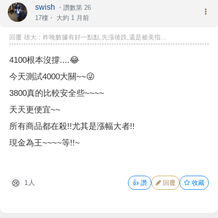
swish
・
讚數第 26
17樓・
大約 1 月前
回覆 雄大：昨晚數據有好一點點,先漲後跌,還是被美指...
4100根本沒撐....😂
今天測試4000大關~~😜
3800真的比較安全些~~~~
天天更便宜~~
所有商品都在殺!!尤其是漲幅大者!!
現金為王~~~~等!!~
1人
👍
讚
回覆
收藏
😢