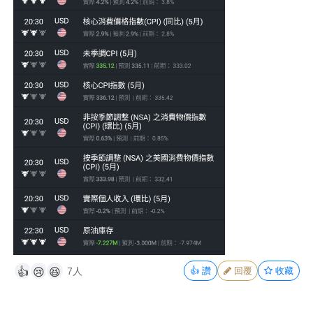
7人
👍
讚
回覆
收藏
👍
😢
😆