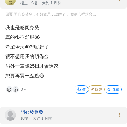
樓主
・9樓・
大約 1 月前
回覆 開心發發發：不好意思，誤解了， 跌到心裡煩😓...
我也是感同身受
真的很不舒服😭
希望今天4036底部了
很不想用我的預備金
另外一筆錢25日才會進來
想要再買一點點😅
3人
👍
讚
回覆
收藏
😢
👍
開心發發發
10樓・
大約 1 月前