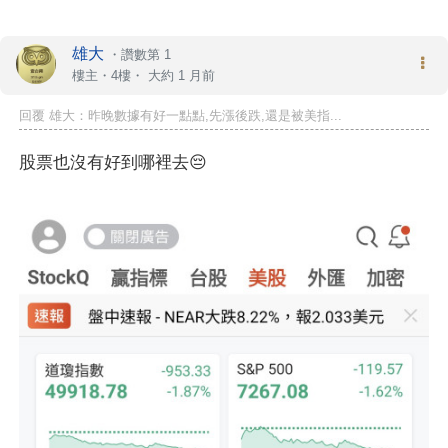
雄大
・
讚數第 1
樓主
・4樓・
大約 1 月前
回覆 雄大：昨晚數據有好一點點,先漲後跌,還是被美指...
股票也沒有好到哪裡去😔