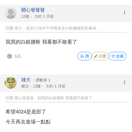
開心發發發
12樓・
大約 1 月前
回覆 雄大：真的😮‍💨美伊不停戰黃金白銀繼續受害😭美...
我買的白銀腰斬 我看都不敢看了
1人
👍
讚
回覆
收藏
😢
雄大
・
讚數第 1
樓主
・13樓・
大約 1 月前
回覆 開心發發發：我買的白銀腰斬 我看都不敢看了...
希望4024是底部了
今天再去進場一點點