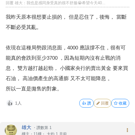
回覆 雄大：我也是感同身受真的很不舒服😭希望今天40...
我昨天原本很想要止損的， 但是忍住了，後悔， 當斷
不斷必受其亂。
依現在這種局勢跟消息面，4000 應該撐不住，很有可
能真的會跌到至少3700 ，因為短期內沒有止戰的消
息， 雙方越打越起勁， 小國家央行的賣出黃金 要來買
石油， 高油價產生的高通膨 又不太可能降息 。
所以一直是拋售的對象。
1人
👍
讚
回覆
收藏
👍
雄大
・
讚數第 1
樓主
・11樓・
大約 1 月前