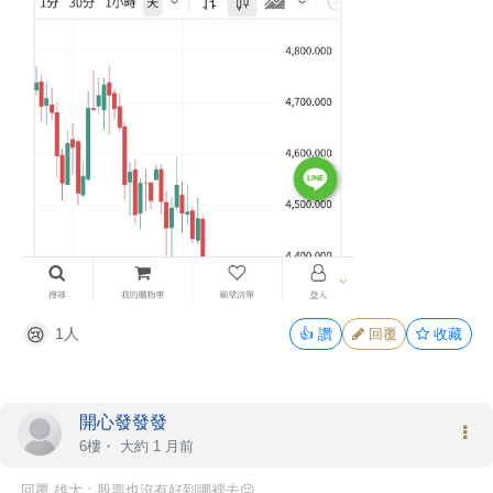
1人
👍
讚
回覆
收藏
😢
開心發發發
6樓・
大約 1 月前
回覆 雄大：股票也沒有好到哪裡去😔...