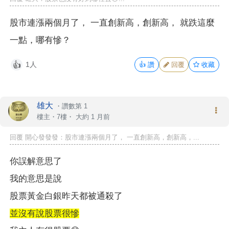
股市連漲兩個月了， 一直創新高，創新高， 就跌這麼
一點，哪有慘？
1人
👍
讚
回覆
收藏
👍
雄大
・
讚數第 1
樓主
・7樓・
大約 1 月前
回覆 開心發發發：股市連漲兩個月了， 一直創新高，創新高，...
你誤解意思了
我的意思是說
股票黃金白銀昨天都被通殺了
並沒有說股票很慘