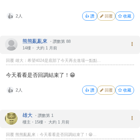
2人
👍
讚
回覆
收藏
👍
熊熊亂亂來
・
讚數第 88
14樓・
大約 1 月前
回覆 雄大：希望4024是底部了今天再去進場一點點...
今天看看是否回調結束了！😁
2人
👍
讚
回覆
收藏
👍
雄大
・
讚數第 1
樓主
・15樓・
大約 1 月前
回覆 熊熊亂亂來：今天看看是否回調結束了！😁...