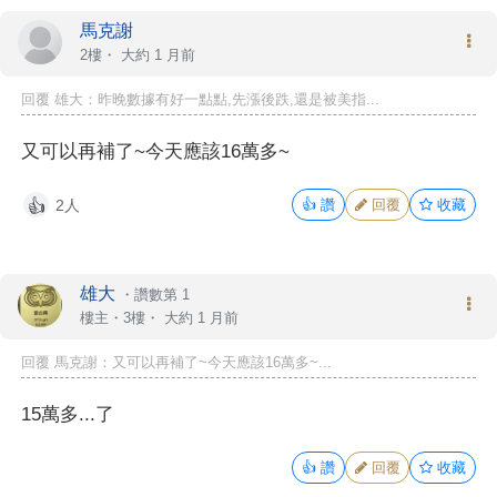
馬克謝
2樓・
大約 1 月前
回覆 雄大：昨晚數據有好一點點,先漲後跌,還是被美指...
又可以再補了~今天應該16萬多~
2人
👍
讚
回覆
收藏
👍
雄大
・
讚數第 1
樓主
・3樓・
大約 1 月前
回覆 馬克謝：又可以再補了~今天應該16萬多~...
15萬多...了
👍
讚
回覆
收藏